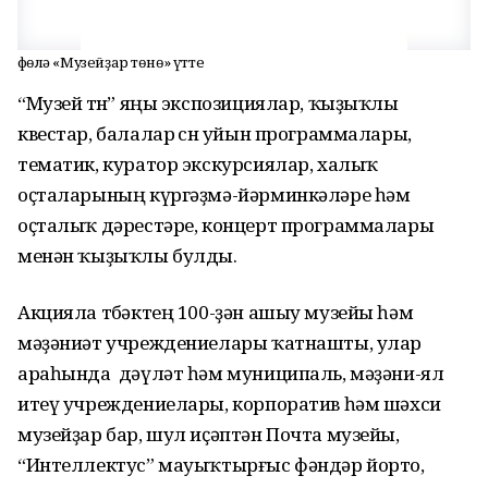
Өфөлә «Музейҙар төнө» үтте
“Музей төнө” яңы экспозициялар, ҡыҙыҡлы
квестар, балалар өсөн уйын программалары,
тематик, куратор экскурсиялар, халыҡ
оҫталарының күргәҙмә-йәрминкәләре һәм
оҫталыҡ дәрестәре, концерт программалары
менән ҡыҙыҡлы булды.
Акцияла төбәктең 100-ҙән ашыу музейы һәм
мәҙәниәт учреждениелары ҡатнашты, улар
араһында дәүләт һәм муниципаль, мәҙәни-ял
итеү учреждениелары, корпоратив һәм шәхси
музейҙар бар, шул иҫәптән Почта музейы,
“Интеллектус” мауыҡтырғыс фәндәр йорто,