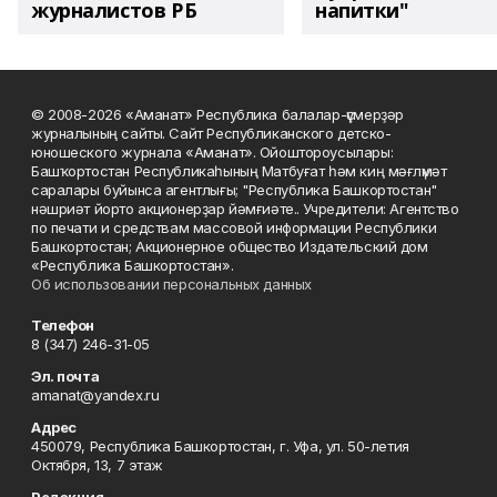
журналистов РБ
напитки"
© 2008-2026 «Аманат» Республика балалар-үҫмерҙәр
журналының сайты. Сайт Республиканского детско-
юношеского журнала «Аманат». Ойоштороусылары:
Башҡортостан Республикаһының Матбуғат һәм киң мәғлүмәт
саралары буйынса агентлығы; "Республика Башкортостан"
нәшриәт йорто акционерҙар йәмғиәте.. Учредители: Агентство
по печати и средствам массовой информации Республики
Башкортостан; Акционерное общество Издательский дом
«Республика Башкортостан».
Об использовании персональных данных
Телефон
8 (347) 246-31-05
Эл. почта
amanat@yandex.ru
Адрес
450079, Республика Башкортостан, г. Уфа, ул. 50-летия
Октября, 13, 7 этаж