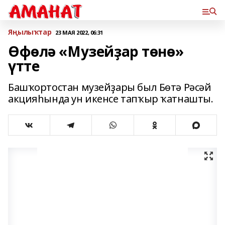
Яңылыҡтар
23 МАЯ 2022, 06:31
Өфөлә «Музейҙар төнө»
үтте
Башҡортостан музейҙары был Бөтә Рәсәй
акцияһында ун икенсе тапҡыр ҡатнашты.