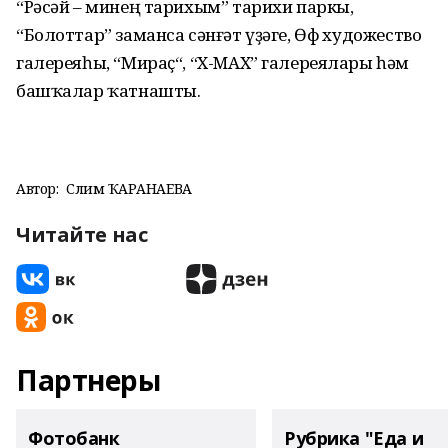
“Рәсәй – минең тарихым” тарихи паркы,
“Болоттар” заманса сәнғәт үҙәге, Өфө художество
галереяһы, “Мираҫ“, “X-MAX” галереялары һәм
башҡалар ҡатнашты.
Автор:
Сәлимә ҠАРАНАЕВА
Читайте нас
Партнеры
Фотобанк
Рубрика "Еда и