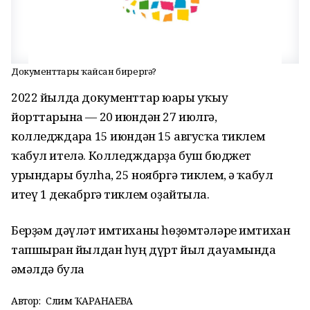
Документтарҙы ҡайсан бирергә?
2022 йылда документтар юғары уҡыу
йорттарына — 20 июндән 27 июлгә,
колледждарға 15 июндән 15 авгусҡа тиклем
ҡабул ителә. Колледждарҙа буш бюджет
урындары булһа, 25 ноябргә тиклем, ә ҡабул
итеү 1 декабргә тиклем оҙайтыла.
Берҙәм дәүләт имтиханы һөҙөмтәләре имтихан
тапшырған йылдан һуң дүрт йыл дауамында
ғәмәлдә була
Автор:
Сәлимә ҠАРАНАЕВА