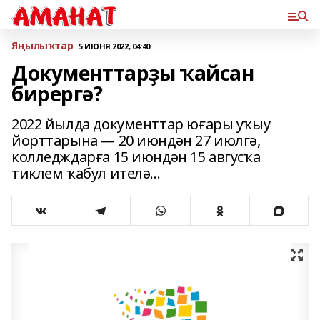
Яңылыҡтар
5 ИЮНЯ 2022, 04:40
Документтарҙы ҡайсан
бирергә?
2022 йылда документтар юғары уҡыу
йорттарына — 20 июндән 27 июлгә,
колледждарға 15 июндән 15 авгусҡа
тиклем ҡабул ителә...