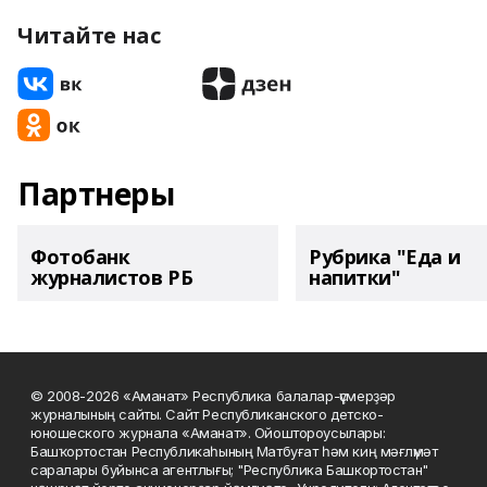
Читайте нас
Партнеры
Фотобанк
Рубрика "Еда и
журналистов РБ
напитки"
© 2008-2026 «Аманат» Республика балалар-үҫмерҙәр
журналының сайты. Сайт Республиканского детско-
юношеского журнала «Аманат». Ойоштороусылары:
Башҡортостан Республикаһының Матбуғат һәм киң мәғлүмәт
саралары буйынса агентлығы; "Республика Башкортостан"