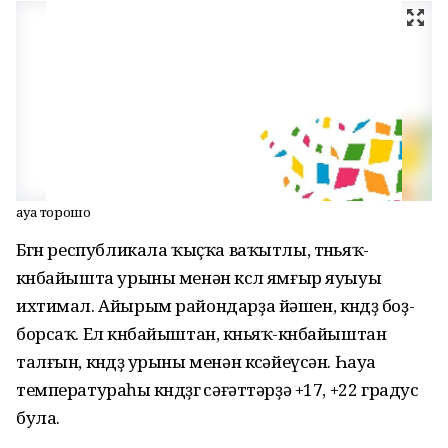
Һауа торошо
Бөгөн республикала ҡыҫҡа ваҡытлы, төньяҡ-
көнбайышта урыны менән көслө ямғыр яуыуы
ихтимал. Айырым райондарҙа йәшен, көндөҙ боҙ-
борсаҡ. Ел көнбайыштан, көньяҡ-көнбайыштан
талғын, көндөҙ урыны менән көсәйеүсән. Һауа
температураһы көндөҙгө сәғәттәрҙә +17, +22 градус
була.