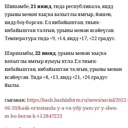
Шишәмбе,
21 июндә
, төндә республикала, көндөҙ
урыны менән ҡыҫҡа ваҡытлы ямғыр, йәшен,
көндөҙ боҙ-борсаҡ. Ел көнбайыштан, төньяҡ-
көнбайыштан талғын, урыны менән көсәйеүсән.
Температура төндә +9, +14, көндөҙ +17, +22 градус.
Шаршамбы,
22 июндә
, урыны менән ҡыҫҡа
ваҡытлы ямғыр яуыуы көтөлә. Ел төньяҡ-
көнбайыштан, көнбайыштан талғын, урыны менән
көсәйеүсән. Төндә +8, +13, көндөҙ +21, +26 градус
йылы.
сығанаҡ:
https://bash.bashinform.ru/news/social/2022-
06-20/bash-ortostanda-y-a-va-ytly-yam-yr-y-shen-
m-bo-borsa-k-t-l-2847223