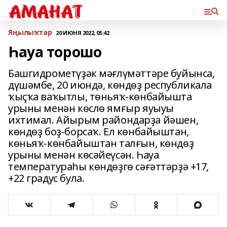
Яңылыҡтар
20 ИЮНЯ 2022, 05:42
Һауа торошо
Башгидрометүҙәк мәғлүмәттәре буйынса,
дүшәмбе, 20 июндә, көндөҙ республикала
ҡыҫҡа ваҡытлы, төньяҡ-көнбайышта
урыны менән көслө ямғыр яуыуы
ихтимал. Айырым райондарҙа йәшен,
көндөҙ боҙ-борсаҡ. Ел көнбайыштан,
көньяҡ-көнбайыштан талғын, көндөҙ
урыны менән көсәйеүсән. Һауа
температураһы көндөҙгө сәғәттәрҙә +17,
+22 градус була.