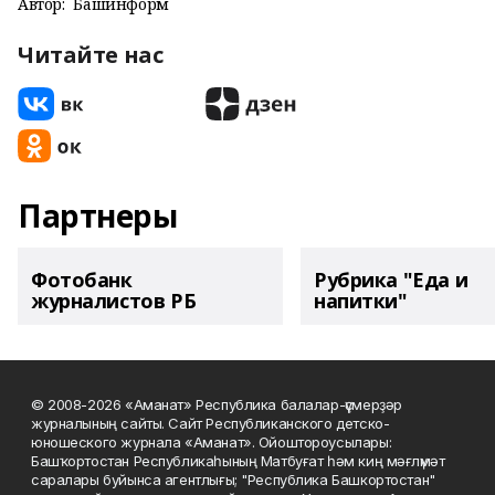
Автор:
Башинформ
Читайте нас
Партнеры
Фотобанк
Рубрика "Еда и
журналистов РБ
напитки"
© 2008-2026 «Аманат» Республика балалар-үҫмерҙәр
журналының сайты. Сайт Республиканского детско-
юношеского журнала «Аманат». Ойоштороусылары:
Башҡортостан Республикаһының Матбуғат һәм киң мәғлүмәт
саралары буйынса агентлығы; "Республика Башкортостан"