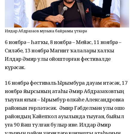
Илдар Абдразаҡов музыка байрамы үткәрә
6 ноябрҙә – Һатҡы, 8 ноябрҙә – Мейәс, 11 ноябрҙә –
Силәбе, 13 ноябрҙә Магнит ҡалалары халҡы
Илдар Әмир улы ойошторған фестивалде
күрәсәк.
16 ноябрҙә фестиваль Ырымбурҙа дауам итәсәк, 17
ноябрҙә йырсының атаһы Әмир Абдразаҡовтың
тыуған яғын – Ырымбур өлкәһе Александровка
районын гөрләтәсәк. Әмир Ғәбделмән улы ошо
райондың Ҡәйепҡол ауылында тыуған, быйыл
уға 90 йәш тулған булыр ине. Илдар Әмир
улының район үҙәгендәге концерты атаһының