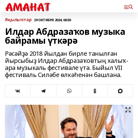
Яңылыҡтар
29 ОКТЯБРЯ 2024, 06:50
Илдар Абдразаҡов музыка
байрамы үткәрә
Рәсәйҙә 2018 йылдан бирле танылған
йырсыбыҙ Илдар Абдразаҡовтың халыҡ-
ара музыкаль фестивале үтә. Быйыл VII
фестиваль Силәбе өлкәһенән башлана.