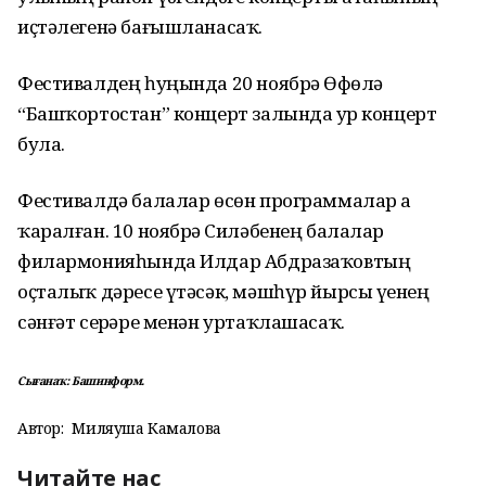
иҫтәлегенә бағышланасаҡ.
Фестивалдең һуңында 20 ноябрҙә Өфөлә
“Башҡортостан” концерт залында ҙур концерт
була.
Фестивалдә балалар өсөн программалар ҙа
ҡаралған. 10 ноябрҙә Силәбенең балалар
филармонияһында Илдар Абдразаҡовтың
оҫталыҡ дәресе үтәсәк, мәшһүр йырсы үҙенең
сәнғәт серҙәре менән уртаҡлашасаҡ.
Сығанаҡ: Башинформ.
Автор:
Миляуша Камалова
Читайте нас