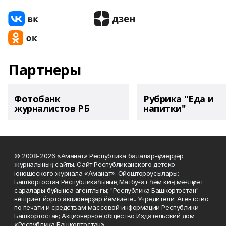
Партнеры
Фотобанк
Рубрика "Еда и
журналистов РБ
напитки"
© 2008-2026 «Аманат» Республика балалар-үҫмерҙәр
журналының сайты. Сайт Республиканского детско-
юношеского журнала «Аманат». Ойоштороусылары:
Башҡортостан Республикаһының Матбуғат һәм киң мәғлүмәт
саралары буйынса агентлығы; "Республика Башкортостан"
нәшриәт йорто акционерҙар йәмғиәте.. Учредители: Агентство
по печати и средствам массовой информации Республики
Башкортостан; Акционерное общество Издательский дом
«Республика Башкортостан».