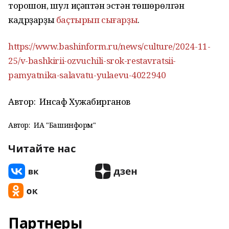
торошон, шул иҫәптән эстән төшөрөлгән
кадрҙарҙы
баҫтырып сығарҙы
.
https://www.bashinform.ru/news/culture/2024-11-
25/v-bashkirii-ozvuchili-srok-restavratsii-
pamyatnika-salavatu-yulaevu-4022940
Автор:
Инсаф Хужабирганов
Автор:
ИА "Башинформ"
Читайте нас
Партнеры