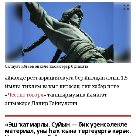
Салауат Юлаев һәйкәле ҡасан әҙер буласаҡ?
Һәйкәлде реставрациялауға бер йылдан алып 1,5
йылға тиклем ваҡыт китәсәк, тип хәбәр итте
«
Честно говоря
» тапшырыуына йәмәғәт
эшмәкәре Данир Ғәйнуллин.
«Эш ҡатмарлы. Суйын — бик үҙенсәлекле
материал, уны һаҡ ҡына тергеҙергә кәрәк.