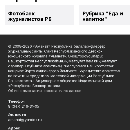
Фотобанк
Рубрика "Еда и
журналистов РБ
напитки"
© 2008-2026 «Аманат» Республика балалар-үҫмерҙәр
журналының сайты. Сайт Республиканского детско-
юношеского журнала «Аманат». Ойоштороусылары:
Башҡортостан Республикаһының Матбуғат һәм киң мәғлүмәт
саралары буйынса агентлығы; "Республика Башкортостан"
нәшриәт йорто акционерҙар йәмғиәте.. Учредители: Агентство
по печати и средствам массовой информации Республики
Башкортостан; Акционерное общество Издательский дом
«Республика Башкортостан».
Об использовании персональных данных
Телефон
8 (347) 246-31-05
Эл. почта
amanat@yandex.ru
Адрес