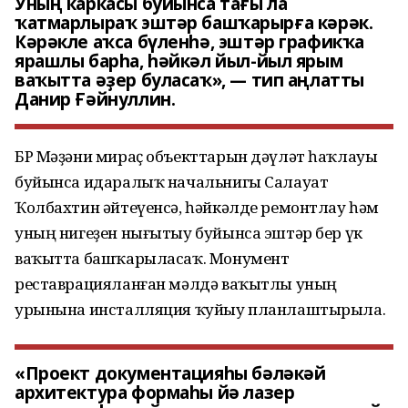
Уның каркасы буйынса тағы ла
ҡатмарлыраҡ эштәр башҡарырға кәрәк.
Кәрәкле аҡса бүленһә, эштәр графикҡа
ярашлы барһа, һәйкәл йыл-йыл ярым
ваҡытта әҙер буласаҡ», — тип аңлатты
Данир Ғәйнуллин.
БР Мәҙәни мираҫ объекттарын дәүләт һаҡлауы
буйынса идаралыҡ начальнигы Салауат
Ҡолбахтин әйтеүенсә, һәйкәлде ремонтлау һәм
уның нигеҙен нығытыу буйынса эштәр бер үк
ваҡытта башҡарыласаҡ. Монумент
реставрацияланған мәлдә ваҡытлы уның
урынына инсталляция ҡуйыу планлаштырыла.
«Проект документацияһы бәләкәй
архитектура формаһы йә лазер