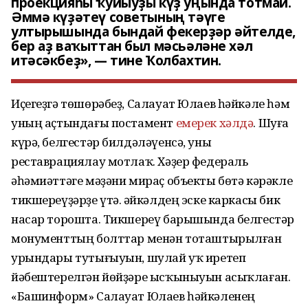
проекцияһы ҡуйыуҙы күҙ уңында тотмай.
Әммә күҙәтеү советының тәүге
ултырышында бындай фекерҙәр әйтелде,
бер аҙ ваҡыттан был мәсьәләне хәл
итәсәкбеҙ», — тине Ҡолбахтин.
Иҫегеҙгә төшөрәбеҙ, Салауат Юлаев һәйкәле һәм
уның аҫтындағы постамент
емерек хәлдә
. Шуға
күрә, белгестәр билдәләүенсә, уны
реставрациялау мотлаҡ. Хәҙер федераль
әһәмиәттәге мәҙәни мираҫ объекты бөтә кәрәкле
тикшереүҙәрҙе үтә. Һәйкәлдең эске каркасы бик
насар торошта. Тикшереү барышында белгестәр
монументтың болттар менән тоташтырылған
урындары тутығыуын, шулай уҡ иретеп
йәбештерелгән йөйҙәре ысҡыныуын асыҡлаған.
«Башинформ» Салауат Юлаев һәйкәленең