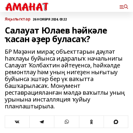
Яңылыҡтар
26 НОЯБРЯ 2024, 03:22
Салауат Юлаев һәйкәле
ҡасан әҙер буласаҡ?
БР Мәҙәни мираҫ объекттарын дәүләт
һаҡлауы буйынса идаралыҡ начальнигы
Салауат Ҡолбахтин әйтеүенсә, һәйкәлде
ремонтлау һәм уның нигеҙен нығытыу
буйынса эштәр бер үк ваҡытта
башҡарыласаҡ. Монумент
реставрацияланған мәлдә ваҡытлы уның
урынына инсталляция ҡуйыу
планлаштырыла.