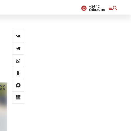
+24 °С
Облачно