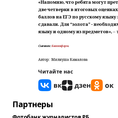
«Напомню, что ребята могут прет
две четверки в итоговых оценках
баллов на ЕГЭ по русскому языку
сдавали. Для “золота” - необходи
языку и одному из предметов»,
– 
Сығанаҡ:
Башинформ
.
Автор:
Миляуша Камалова
Читайте нас
Партнеры
Фотобанк журналистов РБ