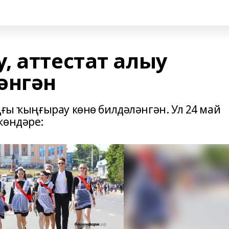
, аттестат алыу
әнгән
ңғы ҡыңғырау көнө билдәләнгән. Ул 24 май
 көндәре: