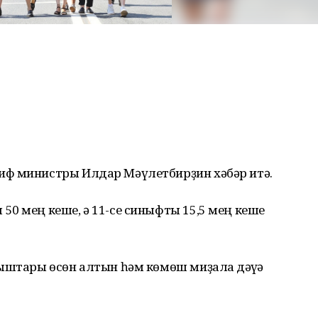
иф министры Илдар Мәүлетбирҙин хәбәр итә.
0 мең кеше, ә 11-се синыфты 15,5 мең кеше
ыштары өсөн алтын һәм көмөш миҙалға дәғүә