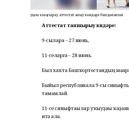
Һуңғы ҡыңғырау, аттестат алыу көндәре билдәләнгән
Аттестат тапшырыу көндәре:
9-сыларға – 27 июнь,
11-селәргә – 28 июнь.
Был хаҡта Башҡортостандың мәғар
Быйыл республикала 9-сы синыфты 5
тамамлай.
11-се синыфтағылар уҡыуҙағы ҡаҙан
итә ала.