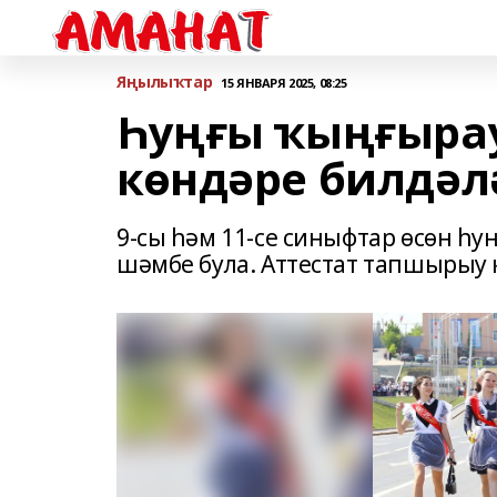
Яңылыҡтар
15 ЯНВАРЯ 2025, 08:25
Һуңғы ҡыңғырау
көндәре билдәл
9-сы һәм 11-се синыфтар өсөн һу
шәмбе була. Аттестат тапшырыу