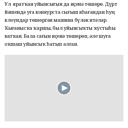
Ул яратҡан уйынсығын да иҫенә төшөрҙө. Дүрт
йәшендә уға конкурста сығыш яһағандан һуң
клоундар төшөргән машина бүләк итәләр.
Ҡыҙғанысҡа ҡаршы, был уйынсыҡты ҡустыһы
ватҡан. Бала сағын иҫенә төшөрөп, әле шуға
оҡшаш уйынсыҡ һатып алған.