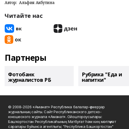
Автор:
Альфия Акбутина
Читайте нас
Партнеры
Фотобанк
Рубрика "Еда и
журналистов РБ
напитки"
© 2008-2026 «Аманат» Республика балалар-үҫмерҙәр
журналының сайты. Сайт Республиканского детско-
юношеского журнала «Аманат». Ойоштороусылары:
Башҡортостан Республикаһының Матбуғат һәм киң мәғлүмәт
саралары буйынса агентлығы; "Республика Башкортостан"