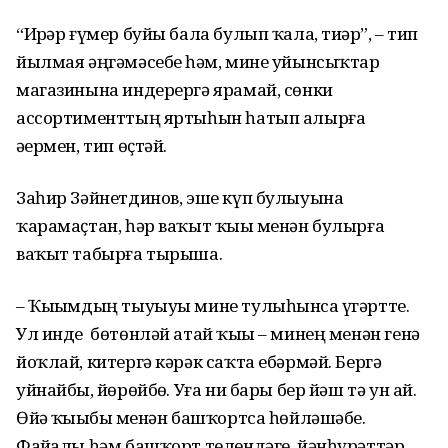
“Ирҙәр ғүмер буйы бала булып ҡала, тиҙәр”, – тип
йылмая әңгәмәсебеҙ һәм, мине уйынсыҡтар
магазинына индерергә ярамай, сөнки
ассортименттың яртыһын һатып алырға
әҙермен, тип өҫтәй.
Заһир Зәйнетдинов, эше күп булыуына
ҡарамаҫтан, һәр ваҡыт ҡыҙы менән булырға
ваҡыт табырға тырыша.
– Ҡыҙымдың тыуыуы мине тулыһынса үҙгәртте.
Ул инде бөтөнләй атай ҡыҙы – минең менән генә
йоҡлай, китергә кәрәк саҡта ебәрмәй. Бергә
уйнайбыҙ, йөрөйбөҙ. Уға ни бары бер йәш тә ун ай.
Өйҙә ҡыҙыбыҙ менән башҡортса һөйләшәбеҙ.
Файҙалы һәм башҡорт телендәге йәнһүрәттәр