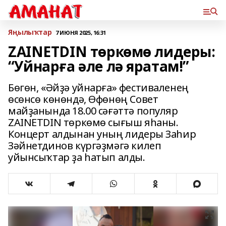
Яңылыҡтар
7 ИЮНЯ 2025, 16:31
ZAINETDIN төркөмө лидеры:
“Уйнарға әле лә яратам!”
Бөгөн, «Әйҙә уйнарға» фестиваленең
өсөнсө көнөндә, Өфөнөң Совет
майҙанында 18.00 сәғәттә популяр
ZAINETDIN төркөмө сығыш яһаны.
Концерт алдынан уның лидеры Заһир
Зәйнетдинов күргәҙмәгә килеп
уйынсыҡтар ҙа һатып алды.