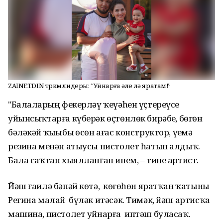
ZAINETDIN төркөмө лидеры: “Уйнарға әле лә яратам!”
"Балаларҙың фекерләү ҡеүәһен үҫтереүсе
уйынсыҡтарға күберәк өҫтөнлөк бирәбеҙ, бөгөн
бәләкәй ҡыҙыбыҙ өсөн ағас конструктор, үҙемә
резина менән атыусы пистолет һатып алдыҡ.
Бала саҡтан хыялланған инем, – тине артист.
Йәш ғаилә бәпәй көтә, көҙгөһөн яратҡан ҡатыны
Регина малай бүләк итәсәк. Тимәк, йәш артисҡа
машина, пистолет уйнарға иптәш буласаҡ.