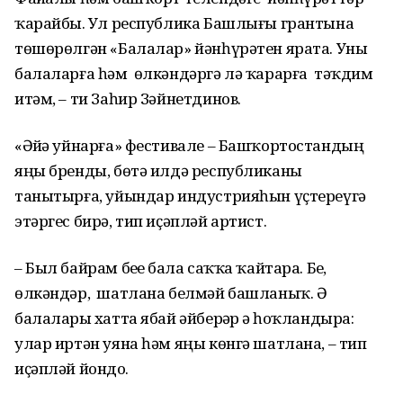
ҡарайбыҙ. Ул республика Башлығы грантына
төшөрөлгән «Балалар» йәнһүрәтен ярата. Уны
балаларға һәм өлкәндәргә лә ҡарарға тәҡдим
итәм, – ти Заһир Зәйнетдинов.
«Әйҙә уйнарға» фестивале – Башҡортостандың
яңы бренды, бөтә илдә республиканы
танытырға, уйындар индустрияһын үҫтереүгә
этәргес бирә, тип иҫәпләй артист.
– Был байрам беҙҙе бала саҡҡа ҡайтара. Беҙ,
өлкәндәр, шатлана белмәй башланыҡ. Ә
балаларҙы хатта ябай әйберҙәр ҙә һоҡландыра:
улар иртән уяна һәм яңы көнгә шатлана, – тип
иҫәпләй йондоҙ.