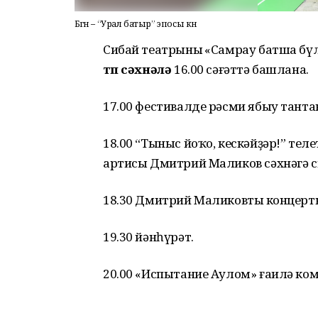
Бөгөн – “Урал батыр” эпосы көнө
Сибай театрының «Самрау батша бүл
төп сәхнәлә
16.00 сәғәттә башлана.
17.00 фестивалде рәсми ябыу тант
18.00 “Тыныс йоҡо, кескәйҙәр!” те
артисы Дмитрий Маликов сәхнәгә 
18.30 Дмитрий Маликовтың концер
19.30 йәнһүрәт.
20.00 «Испытание Аулом» ғаилә ко