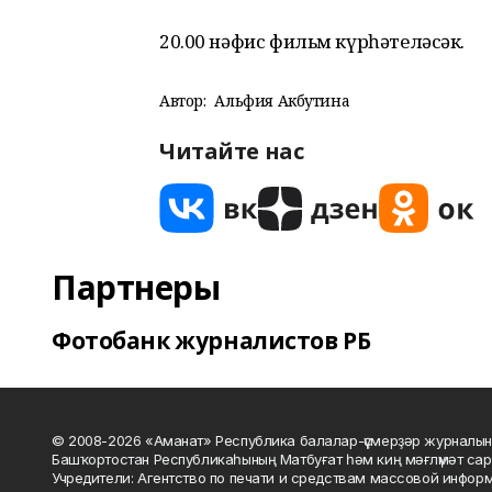
20.00 нәфис фильм күрһәтеләсәк.
Автор:
Альфия Акбутина
Читайте нас
Партнеры
Фотобанк журналистов РБ
© 2008-2026 «Аманат» Республика балалар-үҫмерҙәр журналын
Башҡортостан Республикаһының Матбуғат һәм киң мәғлүмәт сар
Учредители: Агентство по печати и средствам массовой инфор