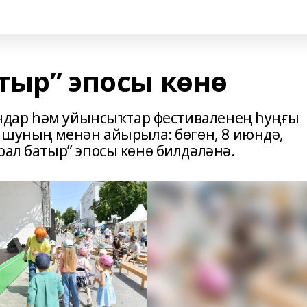
атыр” эпосы көнө
йындар һәм уйынсыҡтар фестиваленең һуңғы
н шуның менән айырыла: бөгөн, 8 июндә,
ал батыр” эпосы көнө билдәләнә.