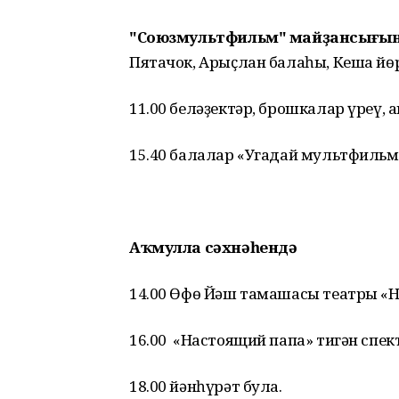
"Союзмультфильм" майҙансығы
Пятачок, Арыҫлан балаһы, Кеша йө
11.00 беләҙектәр, брошкалар үреү,
15.40 балалар «Угадай мультфильм
Аҡмулла сәхнәһендә
14.00 Өфө Йәш тамашасы театры «Н
16.00 «Настоящий папа» тигән спек
18.00 йәнһүрәт була.