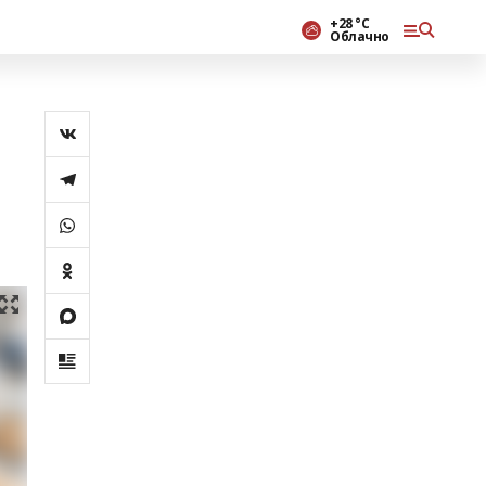
+28 °С
Облачно