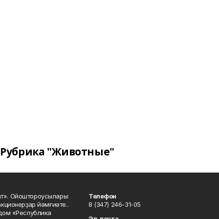
Рубрика "Животные"
ат». Ойоштороусылары:
Телефон
кционерҙар йәмғиәте..
8 (347) 246-31-05
 дом «Республика
Эл. почта