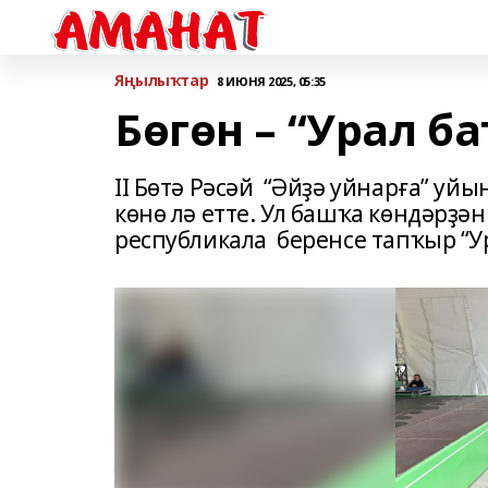
Яңылыҡтар
8 ИЮНЯ 2025, 05:35
Бөгөн – “Урал б
II Бөтә Рәсәй “Әйҙә уйнарға” у
көнө лә етте. Ул башҡа көндәрҙә
республикала беренсе тапҡыр “Ур