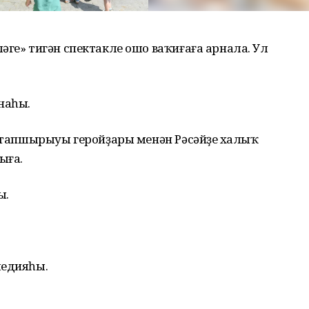
әге» тигән спектакле ошо ваҡиғаға арнала. Ул
анаһы.
летапшырыуы геройҙары менән Рәсәйҙең халыҡ
сыға.
ты.
медияһы.