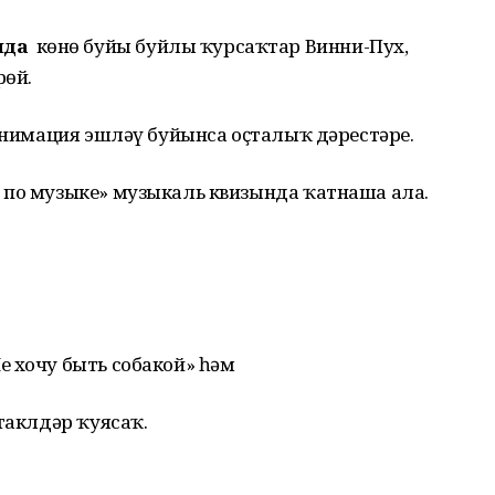
нда
көнө буйы буйлы ҡурсаҡтар Винни-Пух,
рөй.
 анимация эшләү буйынса оҫталыҡ дәрестәре.
 по музыке» музыкаль квизында ҡатнаша ала.
е хочу быть собакой» һәм
таклдәр ҡуясаҡ.