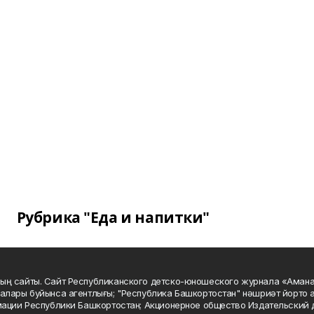
Рубрика "Еда и напитки"
ың сайты. Сайт Республиканского детско-юношеского журнала «Аман
алары буйынса агентлығы; "Республика Башкортостан" нәшриәт йорто а
мации Республики Башкортостан; Акционерное общество Издательский