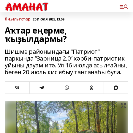
Яңылыҡтар
20 ИЮЛЯ 2025, 13:09
Аҡтар еңерме,
ҡыҙылдармы?
Шишмә районындағы “Патриот”
паркында “Зарница 2.0” хәрби-патриотик
уйыны дауам итә. Ул 16 июлдә асылғайны,
бөгөн 20 июль кис ябыу тантанаһы була.