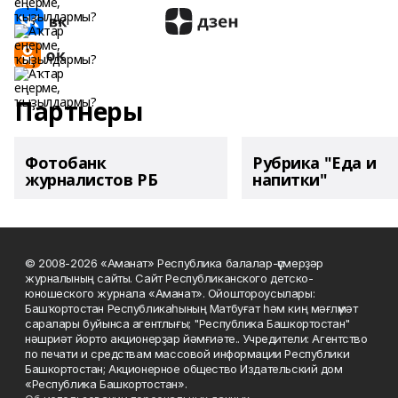
Партнеры
Фотобанк
Рубрика "Еда и
журналистов РБ
напитки"
© 2008-2026 «Аманат» Республика балалар-үҫмерҙәр
журналының сайты. Сайт Республиканского детско-
юношеского журнала «Аманат». Ойоштороусылары:
Башҡортостан Республикаһының Матбуғат һәм киң мәғлүмәт
саралары буйынса агентлығы; "Республика Башкортостан"
нәшриәт йорто акционерҙар йәмғиәте.. Учредители: Агентство
по печати и средствам массовой информации Республики
Башкортостан; Акционерное общество Издательский дом
«Республика Башкортостан».