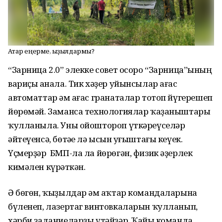
Аҡтар еңерме, ҡыҙылдармы?
“Зарница 2.0” элекке совет осоро “Зарница”һының
вариҫы һанала. Тик хәҙер уйынсылар ағас
автоматтар һәм ағас гранаталар тотоп йүгерешеп
йөрөмәй. Заманса технологиялар ҡаҙаныштары
ҡулланыла. Уны ойоштороп үткәреүселәр
әйтеүенсә, бөтәһе лә ысын һуғыштағы кеүек.
Үҫмерҙәр БМП-ла ла йөрөгән, физик әҙерлек
кимәлен күрһәткән.
Ә бөгөн, ҡыҙылдар һәм аҡтар командаларына
бүленеп, лазертаг винтовкаларын ҡулланып,
хәрби заданиеларҙы үтәйҙәр. Ҡайһы команда