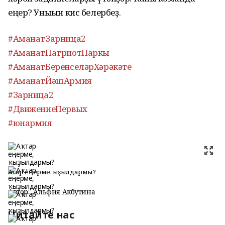
еңер? Уныһын кис белербеҙ.
#АманатЗарница2
#АманатПатриотПаркы
#АманатБеренселәрХәрәкәте
#АманатЙәшАрмия
#Зарница2
#ДвижениеПервых
#юнармия
Аҡтар еңерме, ҡыҙылдармы?
Автор:
Альфия Акбутина
Читайте нас