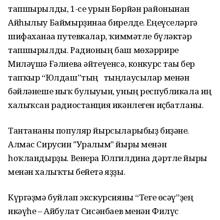
тапшырылды, 1-се урын Бөрйән районынан
Айһылыу Баймырҙинаға бирелде. Еңеүселәргә
шифаханаға путевкалар, ҡиммәтле бүләктәр
тапшырылды. Радионың баш мөхәррире
Миләүшә Ғәлиева әйтеүенсә, конкурс тағы бер
тапҡыр “Юлдаш”тың тыңлаусылар менән
бәйләнеше ныҡ булыуын, уның республикала иң
халыҡсан радиостанция икәнлеген иҫбатланы.
Тантананы популяр йырсыларыбыҙ биҙәне.
Алмас Сирусин "Уралым" йыры менән
һоҡландырҙы. Венера Юлгилдина дәртле йыры
менән халыҡты бейетә яҙҙы.
Күргәҙмә буйлап экскурсияны “Теге өсәү”ҙең
икәүһе – Айбулат Сисәнбаев менән Филүс