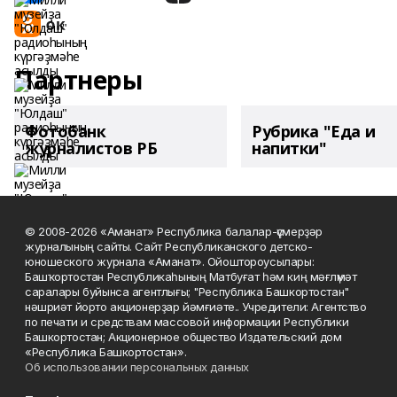
Партнеры
Фотобанк
Рубрика "Еда и
журналистов РБ
напитки"
© 2008-2026 «Аманат» Республика балалар-үҫмерҙәр
журналының сайты. Сайт Республиканского детско-
юношеского журнала «Аманат». Ойоштороусылары:
Башҡортостан Республикаһының Матбуғат һәм киң мәғлүмәт
саралары буйынса агентлығы; "Республика Башкортостан"
нәшриәт йорто акционерҙар йәмғиәте.. Учредители: Агентство
по печати и средствам массовой информации Республики
Башкортостан; Акционерное общество Издательский дом
«Республика Башкортостан».
Об использовании персональных данных