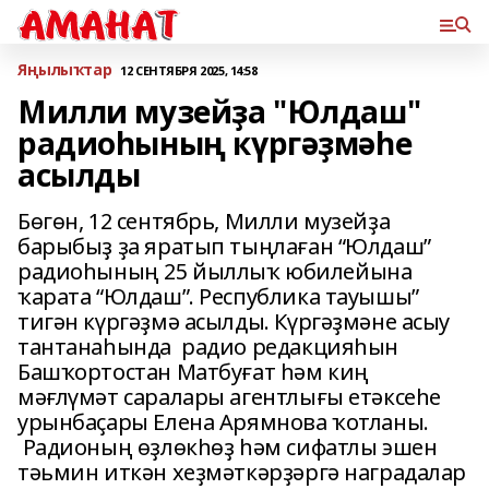
Яңылыҡтар
12 СЕНТЯБРЯ 2025, 14:58
Милли музейҙа "Юлдаш"
радиоһының күргәҙмәһе
асылды
Бөгөн, 12 сентябрь, Милли музейҙа
барыбыҙ ҙа яратып тыңлаған “Юлдаш”
радиоһының 25 йыллыҡ юбилейына
ҡарата “Юлдаш”. Республика тауышы”
тигән күргәҙмә асылды. Күргәҙмәне асыу
тантанаһында радио редакцияһын
Башҡортостан Матбуғат һәм киң
мәғлүмәт саралары агентлығы етәксеһе
урынбаҫары Елена Арямнова ҡотланы.
Радионың өҙлөкһөҙ һәм сифатлы эшен
тәьмин иткән хеҙмәткәрҙәргә наградалар