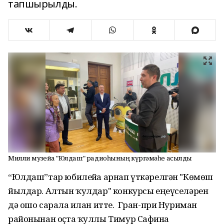
тапшырылды.
Милли музейҙа "Юлдаш" радиоһының күргәҙмәһе асылды
“Юлдаш”тар юбилейға арнап үткәрелгән "Көмөш
йылдар. Алтын ҡулдар" конкурсы еңеүселәрен
дә ошо сарала иғлан итте. Гран-при Нуриман
районынан оҫта ҡуллы Тимур Сафинға