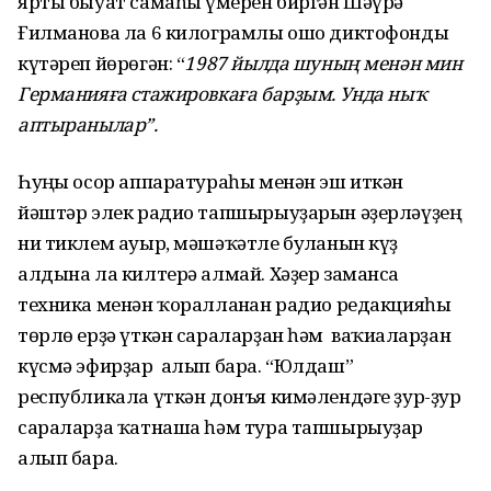
ярты быуат самаһы ғүмерен биргән Шәүрә
Ғилманова ла 6 килограмлы ошо диктофонды
күтәреп йөрөгән: “
1987 йылда шуның менән мин
Германияға стажировкаға барҙым. Унда ныҡ
аптыранылар”.
Һуңғы осор аппаратураһы менән эш иткән
йәштәр элек радио тапшырыуҙарын әҙерләүҙең
ни тиклем ауыр, мәшәҡәтле булғанын күҙ
алдына ла килтерә алмай. Хәҙер заманса
техника менән ҡоралланған радио редакцияһы
төрлө ерҙә үткән сараларҙан һәм ваҡиғаларҙан
күсмә эфирҙар алып бара. “Юлдаш”
республикала үткән донъя кимәлендәге ҙур-ҙур
сараларҙа ҡатнаша һәм тура тапшырыуҙар
алып бара.