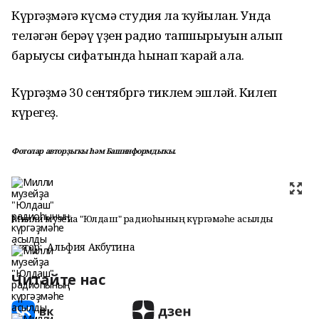
Күргәҙмәгә күсмә студия ла ҡуйылған. Унда
теләгән берәү үҙен радио тапшырыуын алып
барыусы сифатында һынап ҡарай ала.
Күргәҙмә 30 сентябргә тиклем эшләй. Килеп
күрегеҙ.
Фотолар авторҙыҡы һәм Башинформдыҡы.
Милли музейҙа "Юлдаш" радиоһының күргәҙмәһе асылды
Автор:
Альфия Акбутина
Читайте нас