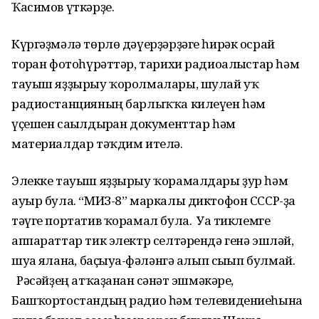
Ҡасимов үткәрҙе.
Күргәҙмәлә төрлө дәүерҙәрҙәге һирәк осрай
торған фотоһүрәттәр, тарихи радиоалғыстар һәм
тауыш яҙҙырыу ҡоролмалары, шулай уҡ
радиостанцияның барлыҡҡа килеүен һәм
үҫешен сағылдырған документтар һәм
материалдар тәҡдим ителә.
Элекке тауыш яҙҙырыу ҡорамалдары ҙур һәм
ауыр була. “МИЗ-8” маркалы диктофон СССР-ҙа
тәүге портатив ҡорамал була. Уға тиклемге
аппараттар тик электр селтәрендә генә эшләй,
шуға яланға, баҫыуға-фәләнгә алып сығып булмай.
Рәсәйҙең атҡаҙанған сәнғәт эшмәкәре,
Башҡортостандың радио һәм телевидениеһына