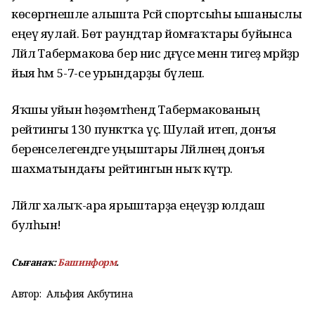
көсөргәнешле алышта Рәсәй спортсыһы ышаныслы
еңеү яулай. Бөтә раундтар йомғаҡтары буйынса
Ләйлә Табермакова бер нисә дәғүәсе менән тигеҙ мәрәйҙәр
йыя һәм 5-7-се урындарҙы бүлешә.
Яҡшы уйын һөҙөмтәһендә Табермакованың
рейтингы 130 пунктҡа үҫә. Шулай итеп, донъя
беренселегендәге уңыштары Ләйләнең донъя
шахматындағы рейтингын ныҡ күтәрә.
Ләйләгә халыҡ-ара ярыштарҙа еңеүҙәр юлдаш
булһын!
Сығанаҡ:
Башинформ
.
Автор:
Альфия Акбутина