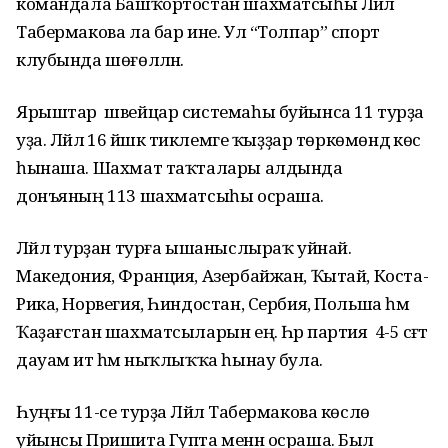
командала Башҡортостан шахматсыһы Ләйлә
Табермакова ла бар ине. Ул “Толпар” спорт
клубында шөғөлләнә.
Ярыштар швейцар системаһы буйынса 11 турҙа
уҙа. Ләйлә 16 йәшкә тиклемге ҡыҙҙар төркөмөндә көс
һынаша. Шахмат таҡталары алдында
донъяның 113 шахматсыһы осраша.
Ләйлә турҙан турға ышаныслыраҡ уйнай.
Македония, Франция, Азербайжан, Ҡытай, Коста-
Рика, Норвегия, Һиндостан, Сербия, Польша һәм
Ҡаҙағстан шахматсыларын еңә. Һәр партия 4-5 сәғәт
дауам итә һәм ныҡлыҡҡа һынау була.
Һуңғы 11-се турҙа Ләйлә Табермакова көслө
уйынсы Пришита Гупта менән осраша. Был