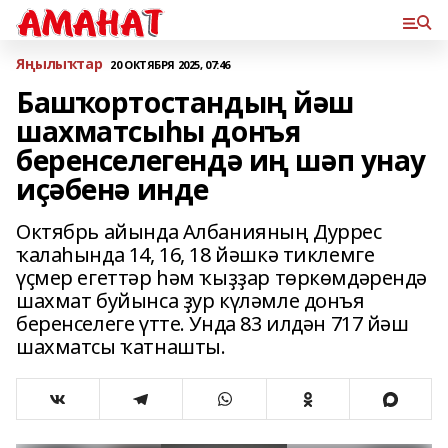
Яңылыҡтар
20 ОКТЯБРЯ 2025, 07:46
Башҡортостандың йәш
шахматсыһы донъя
беренселегендә иң шәп унау
иҫәбенә инде
Октябрь айында Албанияның Дуррес
ҡалаһында 14, 16, 18 йәшкә тиклемге
үҫмер егеттәр һәм ҡыҙҙар төркөмдәрендә
шахмат буйынса ҙур күләмле донъя
беренселеге үтте. Унда 83 илдән 717 йәш
шахматсы ҡатнашты.