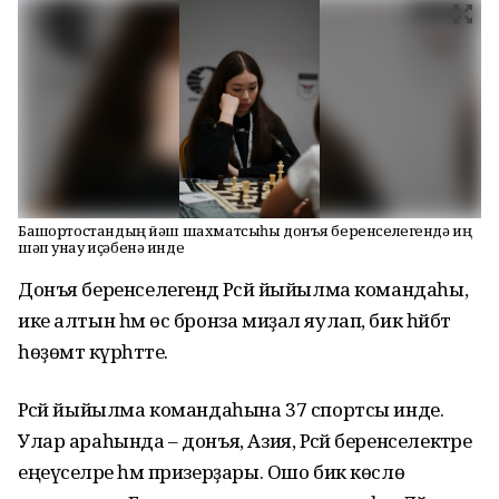
Башҡортостандың йәш шахматсыһы донъя беренселегендә иң
шәп унау иҫәбенә инде
Донъя беренселегендә Рәсәй йыйылма командаһы,
ике алтын һәм өс бронза миҙал яулап, бик һәйбәт
һөҙөмтә күрһәтте.
Рәсәй йыйылма командаһына 37 спортсы инде.
Улар араһында – донъя, Азия, Рәсәй беренселектәре
еңеүселәре һәм призерҙары. Ошо бик көслө