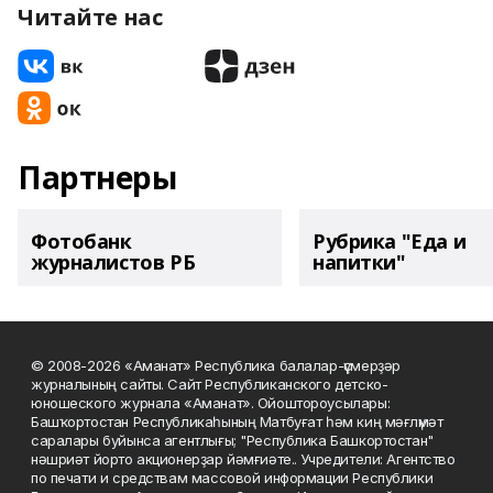
Читайте нас
Партнеры
Фотобанк
Рубрика "Еда и
журналистов РБ
напитки"
© 2008-2026 «Аманат» Республика балалар-үҫмерҙәр
журналының сайты. Сайт Республиканского детско-
юношеского журнала «Аманат». Ойоштороусылары:
Башҡортостан Республикаһының Матбуғат һәм киң мәғлүмәт
саралары буйынса агентлығы; "Республика Башкортостан"
нәшриәт йорто акционерҙар йәмғиәте.. Учредители: Агентство
по печати и средствам массовой информации Республики