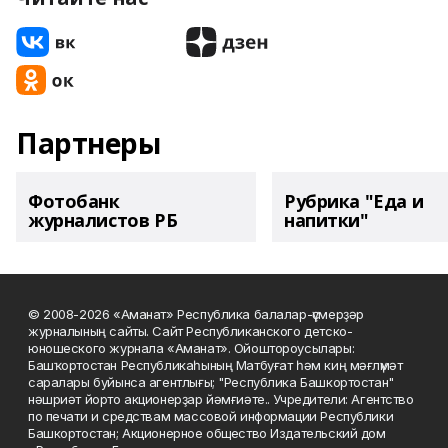
Партнеры
Фотобанк
Рубрика "Еда и
журналистов РБ
напитки"
© 2008-2026 «Аманат» Республика балалар-үҫмерҙәр
журналының сайты. Сайт Республиканского детско-
юношеского журнала «Аманат». Ойоштороусылары:
Башҡортостан Республикаһының Матбуғат һәм киң мәғлүмәт
саралары буйынса агентлығы; "Республика Башкортостан"
нәшриәт йорто акционерҙар йәмғиәте.. Учредители: Агентство
по печати и средствам массовой информации Республики
Башкортостан; Акционерное общество Издательский дом