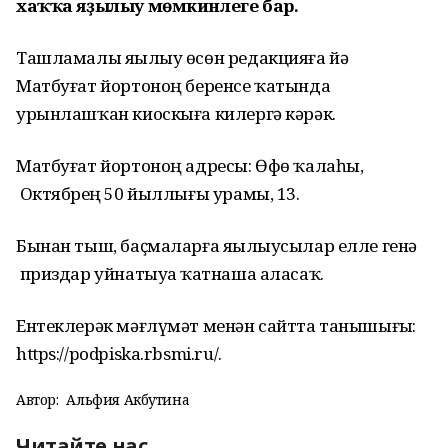
хаҡҡа яҙылыу мөмкинлеге бар.
Ташламалы яҙылыу өсөн редакцияға йә
Матбуғат йортоноң беренсе ҡатында
урынлашҡан киоскыға килергә кәрәк.
Матбуғат йортоноң адресы: Өфө ҡалаһы,
Октябрҙең 50 йыллығы урамы, 13.
Бынан тыш, баҫмаларға яҙылыусылар елле генә
приздар уйнатыуҙа ҡатнаша аласаҡ.
Ентеклерәк мәғлүмәт менән сайтта танышығыҙ:
https://podpiska.rbsmi.ru/.
Автор:
Альфия Акбутина
Читайте нас