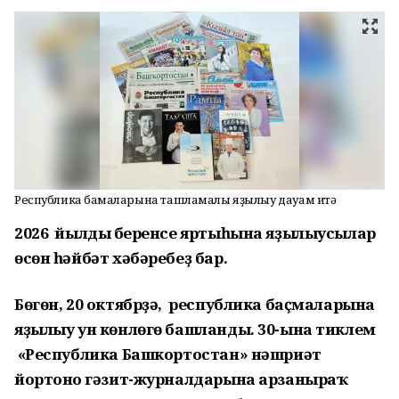
Республика баҫмаларына ташламалы яҙылыу дауам итә
2026 йылдың беренсе яртыһына яҙылыусылар
өсөн һәйбәт хәбәребеҙ бар.
Бөгөн, 20 октябрҙә, республика баҫмаларына
яҙылыу ун көнлөгө башланды. 30-ына тиклем
«Республика Башкортостан» нәшриәт
йортоноң гәзит-журналдарына арзаныраҡ