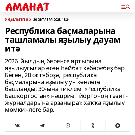
Яңылыҡтар
20 ОКТЯБРЯ 2025, 13:24
Республика баҫмаларына
ташламалы яҙылыу дауам
итә
2026 йылдың беренсе яртыһына
яҙылыусылар өсөн һәйбәт хәбәребеҙ бар.
Бөгөн, 20 октябрҙә, республика
баҫмаларына яҙылыу ун көнлөгө
башланды. 30-ына тиклем «Республика
Башкортостан» нәшриәт йортоноң гәзит-
журналдарына арзаныраҡ хаҡҡа яҙылыу
мөмкинлеге бар.