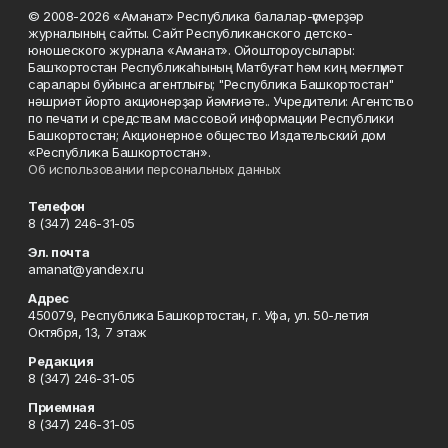
© 2008-2026 «Аманат» Республика балалар-үҫмерҙәр
журналының сайты. Сайт Республиканского детско-
юношеского журнала «Аманат». Ойоштороусылары:
Башҡортостан Республикаһының Матбуғат һәм киң мәғлүмәт
саралары буйынса агентлығы; "Республика Башкортостан"
нәшриәт йорто акционерҙар йәмғиәте.. Учредители: Агентство
по печати и средствам массовой информации Республики
Башкортостан; Акционерное общество Издательский дом
«Республика Башкортостан».
Об использовании персональных данных
Телефон
8 (347) 246-31-05
Эл. почта
amanat@yandex.ru
Адрес
450079, Республика Башкортостан, г. Уфа, ул. 50-летия
Октября, 13, 7 этаж
Редакция
8 (347) 246-31-05
Приемная
8 (347) 246-31-05