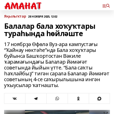
Яңылыҡтар
28 НОЯБРЯ 2025, 12:02
Балалар бала хоҡуҡтары
тураһында һөйләште
17 ноябрҙә Өфөлә Вуз-ара кампустағы
“Ҡайнау нөктәһе”ндә Бала хоҡуҡтары
буйынса Башҡортостан Вәкиле
ҡарамағындағы Балалар йәмәғәт
советында йыйын үтте. “Бала саҡты
һаҡлайбыҙ” тигән сарала Балалар йәмәғәт
советының 4-се саҡырылышына ингән
уҡыусылар ҡатнашты.