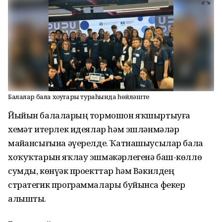
Балалар бала хоҡуҡтары тураһында һөйләште
Йыйын балаларҙың тормошон яҡшыртыуға
хеҙмәт итерлек идеялар һәм эшләнмәләр
майҙансығына әүерелде. Ҡатнашыусылар бала
хоҡуҡтарын яҡлау эшмәкәрлегенә баш-көллө
сумды, көнүҙәк проекттар һәм Вәкилдең
стратегик программалары буйынса фекер
алышты.