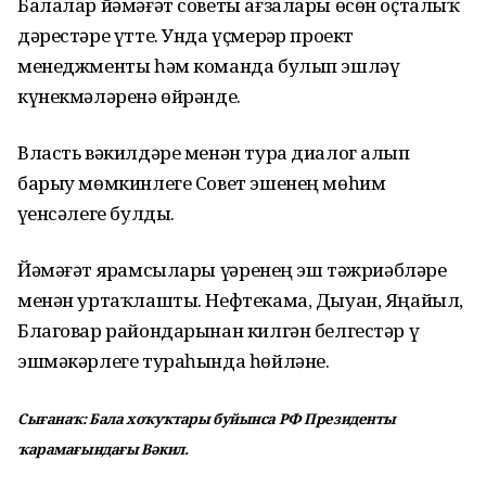
Балалар йәмәғәт советы ағзалары өсөн оҫталыҡ
дәрестәре үтте. Унда үҫмерҙәр проект
менеджменты һәм команда булып эшләү
күнекмәләренә өйрәнде.
Власть вәкилдәре менән тура диалог алып
барыу мөмкинлеге Совет эшенең мөһим
үҙенсәлеге булды.
Йәмәғәт ярҙамсылары үҙҙәренең эш тәжриәбләре
менән уртаҡлашты. Нефтекама, Дыуан, Яңайыл,
Благовар райондарынан килгән белгестәр үҙ
эшмәкәрлеге тураһында һөйләне.
Сығанаҡ: Бала хоҡуҡтары буйынса РФ Президенты
ҡарамағындағы Вәкил.