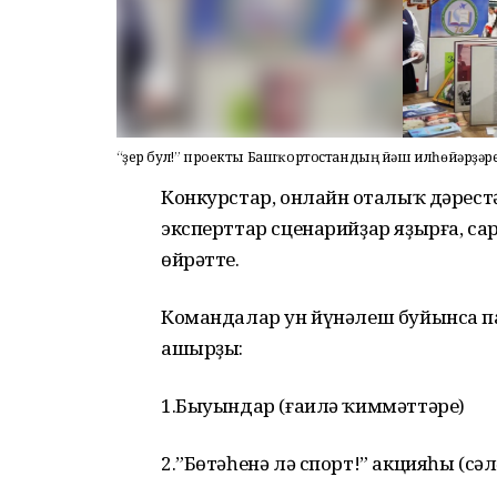
“Әҙер бул!” проекты Башҡортостандың йәш илһөйәрҙәр
Конкурстар, онлайн оҫталыҡ дәрес
эксперттар сценарийҙар яҙырға, 
өйрәтте.
Командалар ун йүнәлеш буйынса 
ашырҙы:
1.Быуындар (ғаилә ҡиммәттәре)
2.”Бөтәһенә лә спорт!” акцияһы (с