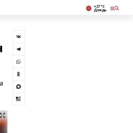
+27 °С
Дождь
н
а