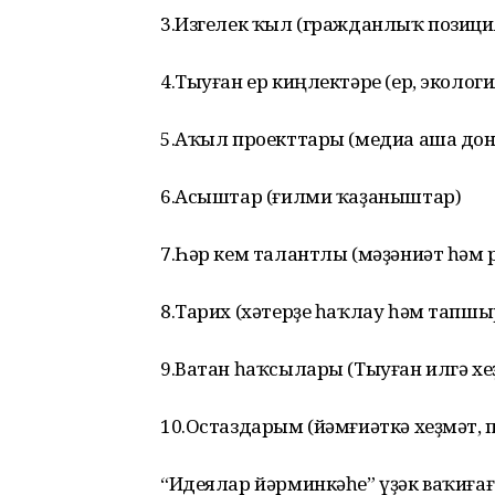
3.Изгелек ҡыл (гражданлыҡ позиц
4.Тыуған ер киңлектәре (ер, эколог
5.Аҡыл проекттары (медиа аша дон
6.Асыштар (ғилми ҡаҙаныштар)
7.Һәр кем талантлы (мәҙәниәт һәм 
8.Тарих (хәтерҙе һаҡлау һәм тапш
9.Ватан һаҡсылары (Тыуған илгә хе
10.Остаздарым (йәмғиәткә хеҙмәт, п
“Идеялар йәрминкәһе” үҙәк ваҡиғағ