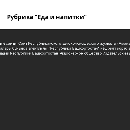
Рубрика "Еда и напитки"
ың сайты. Сайт Республиканского детско-юношеского журнала «Аман
алары буйынса агентлығы; "Республика Башкортостан" нәшриәт йорто а
мации Республики Башкортостан; Акционерное общество Издательский