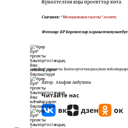
йүнәлтелгән яңы проекттар көтә.
Сығанаҡ:
“Молодежная газеты” гәзите
.
Фотолар: БР Беренселәр хәрәкәтенең матбуғ
“Әҙер бул!” проекты Башҡортостандың йәш илһөйәрҙәр
Автор:
Альфия Акбутина
Читайте нас