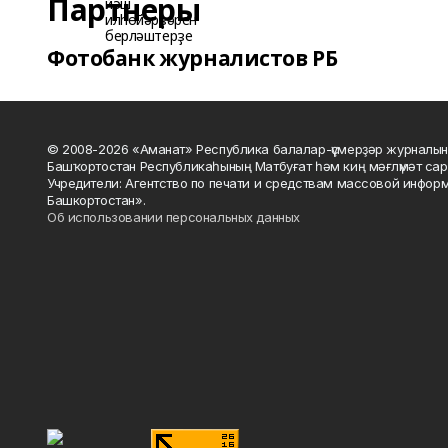
Партнеры
Фотобанк журналистов РБ
© 2008-2026 «Аманат» Республика балалар-үҫмерҙәр журналын
Башҡортостан Республикаһының Матбуғат һәм киң мәғлүмәт сар
Учредители: Агентство по печати и средствам массовой инфор
Башкортостан».
Об использовании персональных данных