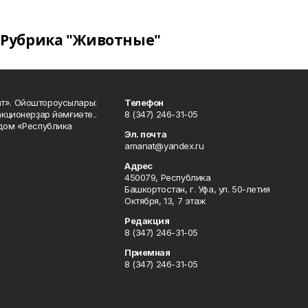
Рубрика "Животные"
ат». Ойоштороусылары:
Телефон
кционерҙар йәмғиәте..
8 (347) 246-31-05
 дом «Республика
Эл. почта
amanat@yandex.ru
Адрес
450079, Республика
Башкортостан, г. Уфа, ул. 50-летия
Октября, 13, 7 этаж
Редакция
8 (347) 246-31-05
Приемная
8 (347) 246-31-05