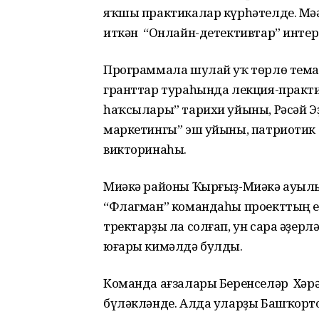
яҡшы практикалар күрһәтелде. Мә
иткән “Онлайн-детективтар” интер
Программала шулай уҡ төрлө тема
гранттар тураһында лекция-практи
һаҡсылары” тарихи уйыны, Рәсәй Э
маркетингы” эш уйыны, патриотик л
викторинаһы.
Миәкә районы Ҡырғыҙ-Миәкә ауылы
“Флагман” командаһы проекттың ең
тректарҙы ла солғап, ун сара әҙер
юғары кимәлдә булды.
Команда ағзалары Беренселәр Хәрә
бүләкләнде. Алда уларҙы Башҡорто