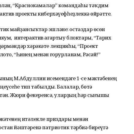
ҫәлән, “Краснокамалар” командаһы тәҡдим
актив проекты киберхәүефһеҙлеккә өйрәтте.
тик майҙансыҡтар эшләне: остаздар өсөн
кум, интерактив ағартыу блоктары, “Тарих
ҙәрмәндәр хәрәкәте лекцияһы, “Проект
ото, “Һинең менән ғорурланам, Рәсәй!”
ның М.Абдуллин исемендәге 1-се мәктәбенең
еүсеһе тип табылды. Балалар, бөтә
ләгән. Жюри фекеренсә, уларҙың һәр сығышы
кәтенең иҫтәлекле приздары менән
стан йәштәренә патриотик тәрбиә биреүгә