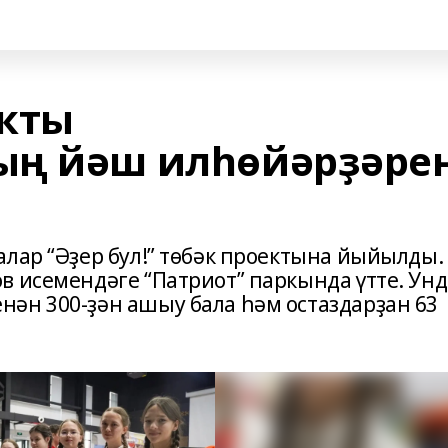
екты
ың йәш илһөйәрҙәре
алар “Әҙер бул!” төбәк проектына йыйылды.
в исемендәге “Патриот” паркында үтте. Унд
ән 300-ҙән ашыу бала һәм остаздарҙан 63