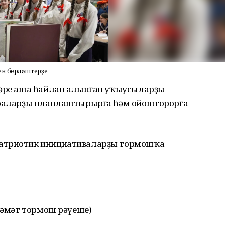
ен берләштерҙе
тәре аша һайлап алынған уҡыусыларҙы
сараларҙы планлаштырырға һәм ойошторорға
патриотик инициативаларҙы тормошҡа
әләмәт тормош рәүеше)