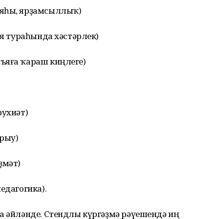
ияһы, ярҙамсыллыҡ)
ия тураһында хәстәрлек)
ъяға ҡараш киңлеге)
рухиәт)
ырыу)
ҙмәт)
едагогика).
а әйләнде. Стендлы күргәҙмә рәүешендә иң