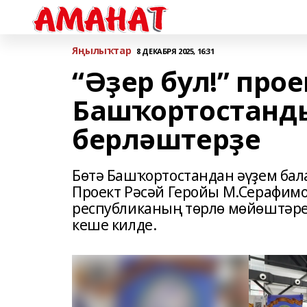
Яңылыҡтар
8 ДЕКАБРЯ 2025, 16:31
“Әҙер бул!” про
Башҡортостанд
берләштерҙе
Бөтә Башҡортостандан әүҙем бал
Проект Рәсәй Геройы М.Серафимо
республиканың төрлө мөйөштәрен
кеше килде.