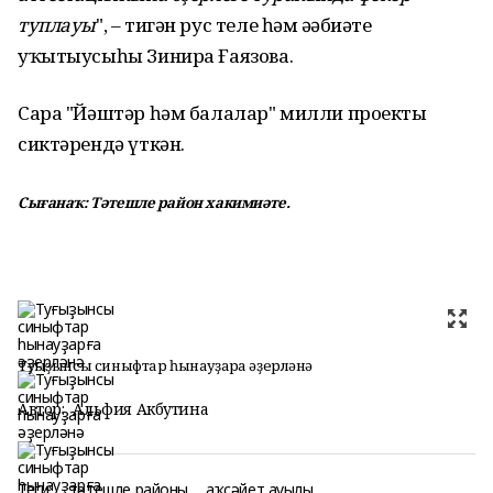
туплауы
", – тигән рус теле һәм әҙәбиәте
уҡытыусыһы Зинира Ғаязова.
Сара "Йәштәр һәм балалар" милли проекты
сиктәрендә үткән.
Сығанаҡ: Тәтешле район хакимиәте.
Туғыҙынсы синыфтар һынауҙарға әҙерләнә
Автор:
Альфия Акбутина
Теги:
тәтешле районы
аҡсәйет ауылы