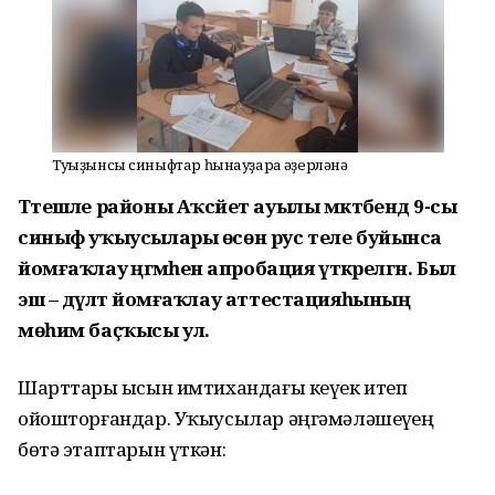
Туғыҙынсы синыфтар һынауҙарға әҙерләнә
Тәтешле районы Аҡсәйет ауылы мәктәбендә 9-сы
синыф уҡыусылары өсөн рус теле буйынса
йомғаҡлау әңгәмәһенә апробация үткәрелгән. Был
эш – дәүләт йомғаҡлау аттестацияһының
мөһим баҫҡысы ул.
Шарттарҙы ысын имтихандағы кеүек итеп
ойошторғандар. Уҡыусылар әңгәмәләшеүҙең
бөтә этаптарын үткән: