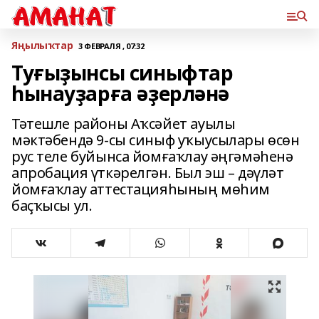
Яңылыҡтар
3 ФЕВРАЛЯ , 07:32
Туғыҙынсы синыфтар
һынауҙарға әҙерләнә
Тәтешле районы Аҡсәйет ауылы
мәктәбендә 9-сы синыф уҡыусылары өсөн
рус теле буйынса йомғаҡлау әңгәмәһенә
апробация үткәрелгән. Был эш – дәүләт
йомғаҡлау аттестацияһының мөһим
баҫҡысы ул.