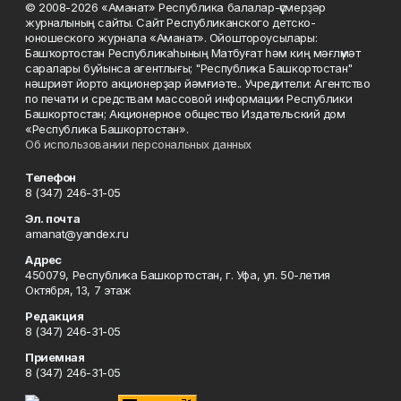
© 2008-2026 «Аманат» Республика балалар-үҫмерҙәр
журналының сайты. Сайт Республиканского детско-
юношеского журнала «Аманат». Ойоштороусылары:
Башҡортостан Республикаһының Матбуғат һәм киң мәғлүмәт
саралары буйынса агентлығы; "Республика Башкортостан"
нәшриәт йорто акционерҙар йәмғиәте.. Учредители: Агентство
по печати и средствам массовой информации Республики
Башкортостан; Акционерное общество Издательский дом
«Республика Башкортостан».
Об использовании персональных данных
Телефон
8 (347) 246-31-05
Эл. почта
amanat@yandex.ru
Адрес
450079, Республика Башкортостан, г. Уфа, ул. 50-летия
Октября, 13, 7 этаж
Редакция
8 (347) 246-31-05
Приемная
8 (347) 246-31-05