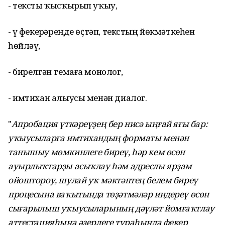
- тексты ҡысҡырып уҡыу,
- үҙ фекерҙәреңде өҫтәп, текстың йөкмәткеһен
һөйләү,
- бирелгән темаға монолог,
- имтихан алыусы менән диалог.
"
Апробация үткәреүҙең бер нисә ыңғай яғы бар:
уҡыусыларға имтихандың форматы менән
танышыу мөмкинлеге биреү, һәр кем өсөн
ауырлыҡтарҙы асыҡлау һәм адреслы ярҙам
ойоштороу, шулай уҡ мәктәптең белем биреү
процесына ваҡытында төҙәтмәләр индереү өсөн
сығарылыш уҡыусыларының дәүләт йомғаҡтлау
аттестацияһына әҙерлеге тураһында фекер