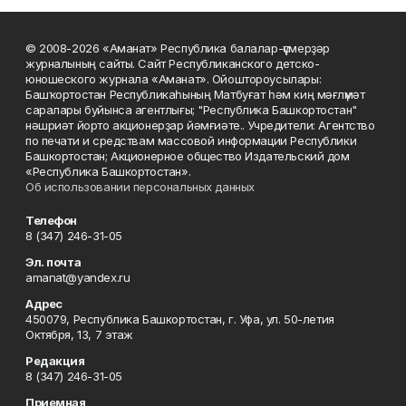
© 2008-2026 «Аманат» Республика балалар-үҫмерҙәр
журналының сайты. Сайт Республиканского детско-
юношеского журнала «Аманат». Ойоштороусылары:
Башҡортостан Республикаһының Матбуғат һәм киң мәғлүмәт
саралары буйынса агентлығы; "Республика Башкортостан"
нәшриәт йорто акционерҙар йәмғиәте.. Учредители: Агентство
по печати и средствам массовой информации Республики
Башкортостан; Акционерное общество Издательский дом
«Республика Башкортостан».
Об использовании персональных данных
Телефон
8 (347) 246-31-05
Эл. почта
amanat@yandex.ru
Адрес
450079, Республика Башкортостан, г. Уфа, ул. 50-летия
Октября, 13, 7 этаж
Редакция
8 (347) 246-31-05
Приемная