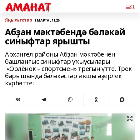
Яңылыҡтар
1 МАРТА , 11:26
Абҙан мәктәбендә бәләкәй
синыфтар ярышты
Архангел районы Абҙан мәктәбенең
башланғыс синыфтар уҡыусылары
«Орлёнок – спортсмен» трегын үтте. Трек
барышында бәләкәстәр яҡшы әҙерлек
күрһәтте: