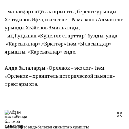
- малайҙар саңғыла ярышты, беренсе урынды –
Хөснөтдинов Иҙел, икенсене – Рамазанов Алмаз, өсөнсө
урынды Хөсәйенов Эмиль алды,
- иң һуңынан «Күңелле старттар" булды, унда
«Ҡарсығалар»,«Бөркөттәр» һәм «Ыласындар»
ярышты. «Ҡарсығалар» еңде.
Алда балаларҙы «Орленок – эколог» һәм
«Орленок – хранитель исторической памяти»
тректары көтә.
Абҙан мәктәбендә бәләкәй синыфтар ярышты