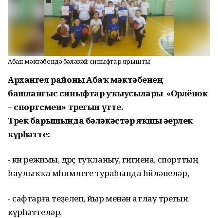
Абҙан мәктәбендә бәләкәй синыфтар ярышты
Архангел районы Абҙаҡ мәктәбенең
башланғыс синыфтар уҡыусылары «Орлёнок
– спортсмен» трегын үтте.
Трек барышында бәләкәстәр яҡшы әҙерлек
күрһәтте:
- көн режимы, дөрөҫ туҡланыу, гигиена, спорттың
һаулыҡҡа мөһимлеге тураһында һөйләнеләр,
- сафтарға теҙелеп, йыр менән атлау трегын
күрһәттеләр,