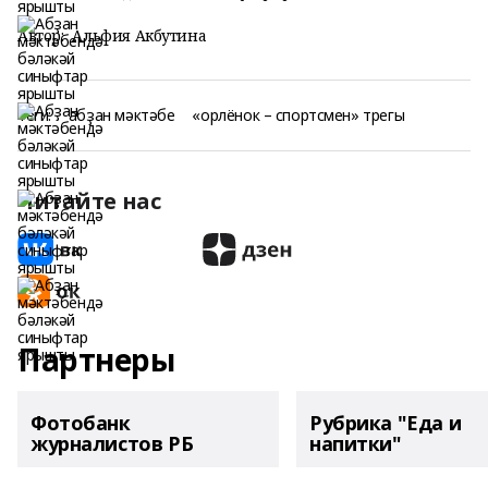
Автор:
Альфия Акбутина
Теги:
абҙан мәктәбе
«орлёнок – спортсмен» трегы
Читайте нас
Партнеры
Фотобанк
Рубрика "Еда и
журналистов РБ
напитки"