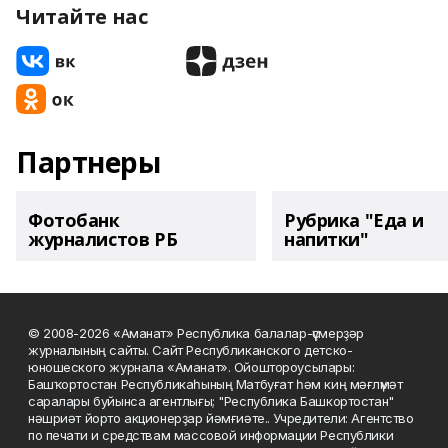
Читайте нас
Партнеры
Фотобанк
Рубрика "Еда и
журналистов РБ
напитки"
© 2008-2026 «Аманат» Республика балалар-үҫмерҙәр
журналының сайты. Сайт Республиканского детско-
юношеского журнала «Аманат». Ойоштороусылары:
Башҡортостан Республикаһының Матбуғат һәм киң мәғлүмәт
саралары буйынса агентлығы; "Республика Башкортостан"
нәшриәт йорто акционерҙар йәмғиәте.. Учредители: Агентство
по печати и средствам массовой информации Республики