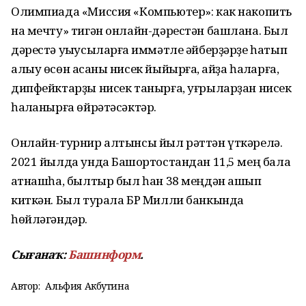
Олимпиада «Миссия «Компьютер»: как накопить
на мечту» тигән онлайн-дәрестән башлана. Был
дәрестә уҡыусыларға ҡиммәтле әйберҙәрҙе һатып
алыу өсөн аҡсаны нисек йыйырға, ҡайҙа һаҡларға,
дипфейктарҙы нисек танырға, уғрыларҙан нисек
һаҡланырға өйрәтәсәктәр.
Онлайн-турнир алтынсы йыл рәттән үткәрелә.
2021 йылда унда Башҡортостандан 11,5 мең бала
ҡатнашһа, былтыр был һан 38 меңдән ашып
киткән. Был турала БР Милли банкында
һөйләгәндәр.
Сығанаҡ:
Башинформ
.
Автор:
Альфия Акбутина