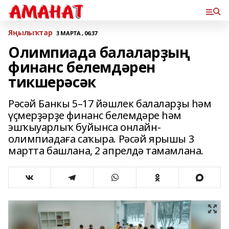
Яңылыҡтар
3 МАРТА , 06:37
Олимпиада балаларҙың
финанс белемдәрен
тикшерәсәк
Рәсәй Банкы 5–17 йәшлек балаларҙы һәм
үҫмерҙәрҙе финанс белемдәре һәм
эшҡыуарлыҡ буйынса онлайн-
олимпиадаға саҡыра. Рәсәй ярышы 3
мартта башлана, 2 апрелдә тамамлана.