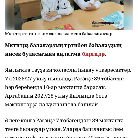
Мәктәптә тәртипте өс кимәлле шкала менән баһалаясаҡтар
Мәктәптәрҙә балаларҙың тәртибен баһалауҙың
нисек буласағына аңлатма
биргәндәр
.
Яңылыҡҡа тәүҙә киң ҡоласлы һынау үткәрәсәктәр.
Ул 2026/27 уҡыу йылында Рәсәйҙең 89 төбәгенең
һәр береһендә 10-ар мәктәптә барасаҡ.
Артабанғы 2027/28 уҡыу йылында бөтә
мәктәптәрҙә лә ҡулланыла башлай.
Әлеге көнгә Рәсәйҙең 7 төбәгендәге 89 мәктәптә
тәүге һынауҙар үткән. Уларҙа башланғыс һәм
урта синыфтарҙа уҡып йөрөгән 40 меңдән ашыу