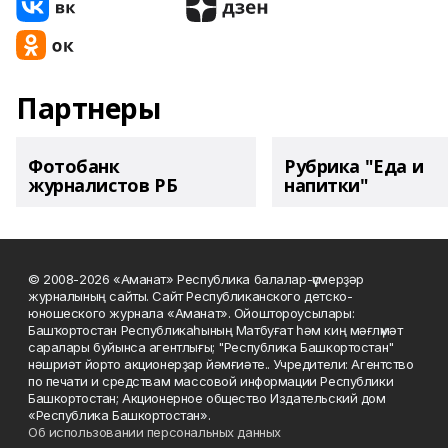
Партнеры
Фотобанк
Рубрика "Еда и
журналистов РБ
напитки"
© 2008-2026 «Аманат» Республика балалар-үҫмерҙәр
журналының сайты. Сайт Республиканского детско-
юношеского журнала «Аманат». Ойоштороусылары:
Башҡортостан Республикаһының Матбуғат һәм киң мәғлүмәт
саралары буйынса агентлығы; "Республика Башкортостан"
нәшриәт йорто акционерҙар йәмғиәте.. Учредители: Агентство
по печати и средствам массовой информации Республики
Башкортостан; Акционерное общество Издательский дом
«Республика Башкортостан».
Об использовании персональных данных