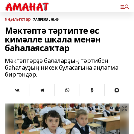
Яңылыҡтар
7 АПРЕЛЯ , 05:46
Мәктәптә тәртипте өс
кимәлле шкала менән
баһалаясаҡтар
Мәктәптәрҙә балаларҙың тәртибен
баһалауҙың нисек буласағына аңлатма
биргәндәр.