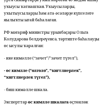
уҡыусы ҡатнашҡан. Уҡыусыларҙың,
уҡытыусыларҙың һәм ата-әсәләрҙең күпселеге
яңылыҡты ыңғай баһалаған.
РФ мәғариф министры урынбаҫары Ольга
Колударова белдереүенсә, тәртипте баһалауҙың
өс ысулы ҡаралған:
- ике кимәлле (“зачет”/”зачет түгел”),
- өс кимәлле (“өлгөлө”, “ҡәнәғәтләнерлек”,
“ҡәнәғәтләнерлек түгел”),
- биш кимәлле шкала.
Эксперттар
өс кимәлле шкалаға
өҫтөнлөк