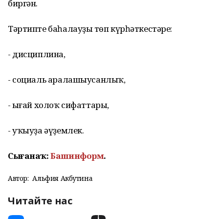
биргән.
Тәртипте баһалауҙың төп күрһәткестәре:
- дисциплина,
- социаль аралашыусанлыҡ,
- ыңғай холоҡ сифаттары,
- уҡыуҙа әүҙемлек.
Сығанаҡ:
Башинформ
.
Автор:
Альфия Акбутина
Читайте нас