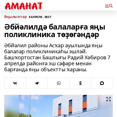
Яңылыҡтар
8 АПРЕЛЯ , 09:37
Әбйәлилдә балаларға яңы
поликлиника төҙөгәндәр
Әбйәлил районы Асҡар ауылында яңы
балалар поликлиникаһы эшләй.
Башҡортостан Башлығы Радий Хәбиров 7
апрелдә районға эш сәфәре менән
барғанда яңы объектты ҡараны.