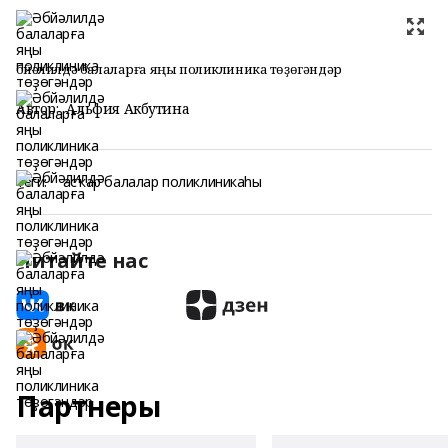
Әбйәлилдә балаларға яңы поликлиника төҙөгәндәр
Автор:
Альфия Акбутина
Теги:
асҡар балалар поликлиникаһы
Читайте нас
Партнеры