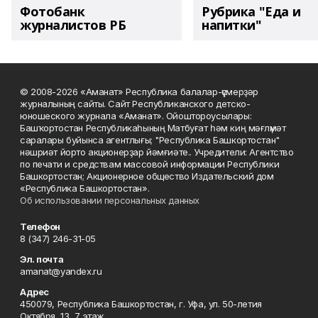
Фотобанк
Рубрика "Еда и
журналистов РБ
напитки"
© 2008-2026 «Аманат» Республика балалар-үҫмерҙәр
журналының сайты. Сайт Республиканского детско-
юношеского журнала «Аманат». Ойоштороусылары:
Башҡортостан Республикаһының Матбуғат һәм киң мәғлүмәт
саралары буйынса агентлығы; "Республика Башкортостан"
нәшриәт йорто акционерҙар йәмғиәте.. Учредители: Агентство
по печати и средствам массовой информации Республики
Башкортостан; Акционерное общество Издательский дом
«Республика Башкортостан».
Об использовании персональных данных
Телефон
8 (347) 246-31-05
Эл. почта
amanat@yandex.ru
Адрес
450079, Республика Башкортостан, г. Уфа, ул. 50-летия
Октября, 13, 7 этаж