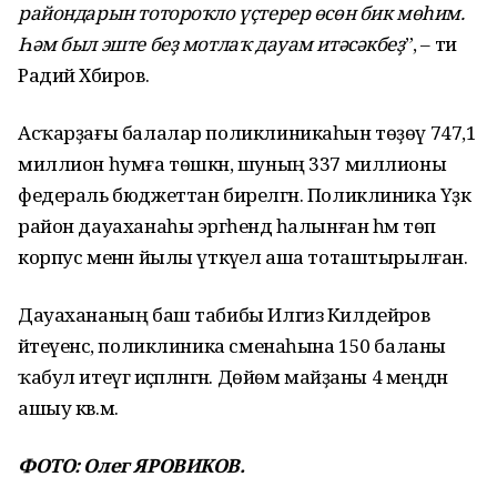
райондарын тотороҡло үҫтерер өсөн бик мөһим.
Һәм был эште беҙ мотлаҡ дауам итәсәкбеҙ
”, – ти
Радий Хәбиров.
Асҡарҙағы балалар поликлиникаһын төҙөү 747,1
миллион һумға төшкән, шуның 337 миллионы
федераль бюджеттан бирелгән. Поликлиника Үҙәк
район дауаханаһы эргәһендә һалынған һәм төп
корпус менән йылы үткәүел аша тоташтырылған.
Дауахананың баш табибы Илгиз Килдейәров
әйтеүенсә, поликлиника сменаһына 150 баланы
ҡабул итеүгә иҫәпләнгән. Дөйөм майҙаны 4 меңдән
ашыу кв.м.
ФОТО: Олег ЯРОВИКОВ.