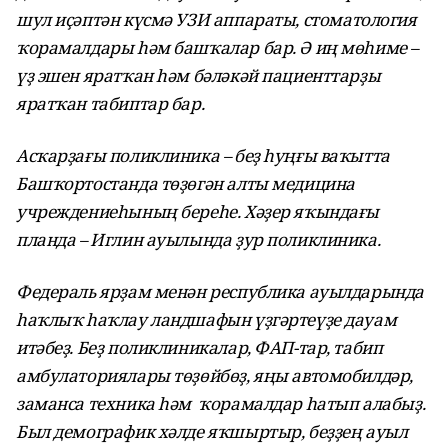
шул иҫәптән күсмә
УЗИ
аппарат
ы
, стоматологи
я
ҡорамалдары
һәм башҡалар бар
.
Ә иң мөһиме –
үҙ эшен яратҡан һәм бәләкәй пациенттарҙы
яратҡан табиптар бар.
Асҡарҙағы поликлиника – беҙ һуңғы ваҡытта
Башҡортостанда төҙөгән алты медицина
учреждениеһының береһе. Хәҙер яҡындағы
планда
–
Иглин
ауылында ҙур поликлиника
.
Федераль ярҙам менән республика ауылдарында
һаҡлыҡ һаҡлау ландшафын үҙгәртеүҙе дауам
итәбеҙ. Беҙ поликлиникалар, ФАП-тар, табип
амбулаториялары төҙөйбөҙ, яңы автомобилдәр,
заманса техника һәм ҡорамалдар һатып алабыҙ.
Был демографик хәлде яҡшыртыр, беҙҙең ауыл