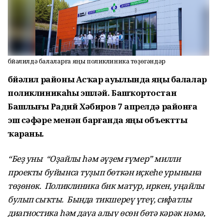
Әбйәлилдә балаларға яңы поликлиника төҙөгәндәр
Әбйәлил районы Асҡар ауылында яңы балалар
поликлиникаһы эшләй. Башҡортостан
Башлығы
Радий Хәбиров 7 апрелдә
районға
эш сәфәре менән барғанда яңы объектты
ҡараны.
“Беҙ уны
“
Оҙайлы һәм әүҙем ғүмер
”
милли
проекты буйынса
туҙып бөткән иҫкеһе урынына
төҙөнөк. Поликлиника
бик матур, иркен, уңайлы
булып сыҡты.
Бында тикшереү үтеү, сифатлы
диагностика һәм дауа алыу өсөн бөтә кәрәк нәмә,