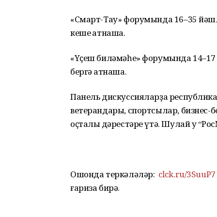
«Смарт-Тау» форумында 16–35 йәшл
кеше ҡатнаша.
«Үҫеш биләмәһе» форумында 14–17 
бергә ҡатнаша.
Панель дискуссияларҙа республика 
ветерандары, спортсылар, бизнес-
оҫталыҡ дәрестәре үтә. Шулай уҡ “Р
Ошонда теркәләләр:
clck.ru/3SuuP7
ғариза бирә.