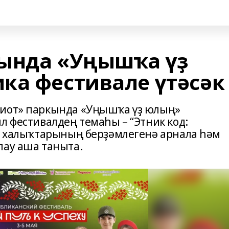
кында «Уңышҡа үҙ
ка фестивале үтәсәк
иот» паркында «Уңышҡа үҙ юлың»
л фестивалдең темаһы – “Этник код:
әй халыҡтарының берҙәмлегенә арнала һәм
лау аша таныта.