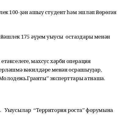
ек 100-ҙән ашыу студент һәм эшләп йөрөгән
йәшлек 175 әүҙем уҡыусы остаздары менән
етәкселеге, махсус хәрби операция
берләшмә вәкилдәре менән осрашыуҙар,
осМолодежь.Гранты” эксперттары ҡатнаша.
. Уҡыусылар “Территория роста” форумына