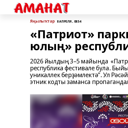
Яңылыҡтар
8 АПРЕЛЯ , 08:54
«Патриот» пар
юлың» республи
2026 йылдың 3–5 майында «Патр
республика фестивале була. Быйы
уникаллек берҙәмлектә”. Ул Рәс
этник кодты заманса пропаганда