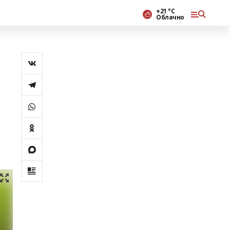
+21 °С
Облачно