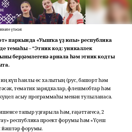
ивале үтәсәк
т» паркында «Уңышҡа үҙ юлың» республика
ең темаһы – “Этник код: уникаллек
ының берҙәмлегенә арнал
а
һәм этн
ик
кодты
ыта
.
иң күп һанлы өс халыҡтың (рус, башҡорт һәм
тәсәк, тематик зарядкалар, флешмобтар һәм
-күңел асыу программаһы менән тулыланасаҡ.
енсе тапҡыр уҙғарыла һәм, ғәҙәттәгесә, 2
тау» республика проект форумы һәм «Үҫеш
м йәштәр форумы.