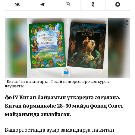
“Китап”тың китаптары – Рәсәй нәшерселәре конкурсы
лауреаты
Өфө IV
Китап байрамын үткәрергә әҙерләнә.
Китап йәрминкәһе 28–30 майҙа Өфөнөң Совет
майҙанында эшләйәсәк.
Башҡортостанда ауыр замандарҙа ла китап