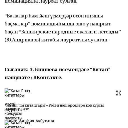
номинацияла лауреат булған.
“Балалар һәм йәш үҫмерҙәр өсөн иң яҡшы
баҫмалар” номинацияһында ошо уҡ нәшриәт
баҫҡан “Башкирские народные сказки и легенды”
(Ю.Андрианов) китабы лауреатлыҡ яулаған.
Сығанаҡ: З. Биишева исемендәге “Китап”
нәшриәте / ВКонтакте.
“Китап”тың китаптары – Рәсәй нәшерселәре конкурсы
лауреаты
Автор:
Альфия Акбутина