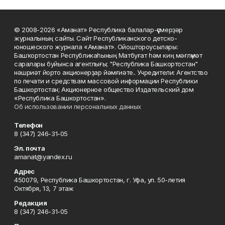
© 2008-2026 «Аманат» Республика балалар-үҫмерҙәр
журналының сайты. Сайт Республиканского детско-
юношеского журнала «Аманат». Ойоштороусылары:
Башҡортостан Республикаһының Матбуғат һәм киң мәғлүмәт
саралары буйынса агентлығы; "Республика Башкортостан"
нәшриәт йорто акционерҙар йәмғиәте.. Учредители: Агентство
по печати и средствам массовой информации Республики
Башкортостан; Акционерное общество Издательский дом
«Республика Башкортостан».
Об использовании персональных данных
Телефон
8 (347) 246-31-05
Эл. почта
amanat@yandex.ru
Адрес
450079, Республика Башкортостан, г. Уфа, ул. 50-летия
Октября, 13, 7 этаж
Редакция
8 (347) 246-31-05