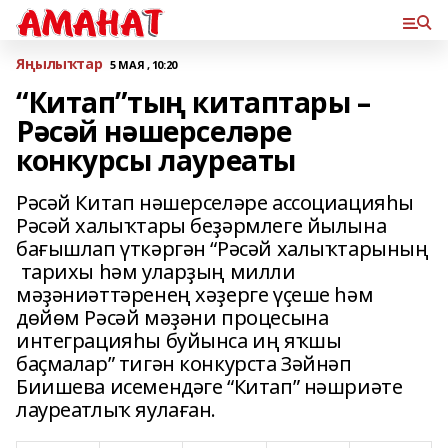
Яңылыҡтар
5 МАЯ , 10:20
“Китап”тың китаптары –
Рәсәй нәшерселәре
конкурсы лауреаты
Рәсәй Китап нәшерселәре ассоциацияһы
Рәсәй халыҡтары беҙәрмлеге йылына
бағышлап үткәргән “Рәсәй халыҡтарының
тарихы һәм уларҙың милли
мәҙәниәттәренең хәҙерге үҫеше һәм
дөйөм Рәсәй мәҙәни процесына
интеграцияһы буйынса иң яҡшы
баҫмалар” тигән конкурста Зәйнәп
Биишева исемендәге “Китап” нәшриәте
лауреатлыҡ яулаған.