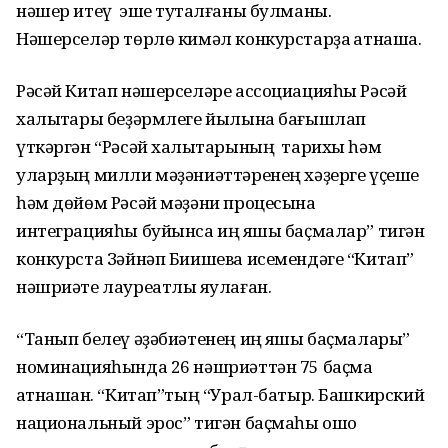
нәшер итеү эше туҡталғаны булманы.
Нәшерселәр төрлө кимәл конкурстарҙа ҡатнаша.
Рәсәй Китап нәшерселәре ассоциацияһы Рәсәй
халыҡтары беҙәрмлеге йылына бағышлап
үткәргән “Рәсәй халыҡтарының тарихы һәм
уларҙың милли мәҙәниәттәренең хәҙерге үҫеше
һәм дөйөм Рәсәй мәҙәни процесына
интеграцияһы буйынса иң яҡшы баҫмалар” тигән
конкурста Зәйнәп Биишева исемендәге “Китап”
нәшриәте лауреатлыҡ яулаған.
“Танып белеү әҙәбиәтенең иң яҡшы баҫмалары”
номинацияһында 26 нәшриәттән 75 баҫма
ҡатнашҡан. “Китап”тың “Урал-батыр. Башкирский
национальный эрос” тигән баҫмаһы ошо