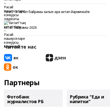
Теги:
iv китап байрамы халыҡ-ара китап йәрминкәһе
китап байрамы-2026
Читайте нас
Партнеры
Фотобанк
Рубрика "Еда и
журналистов РБ
напитки"