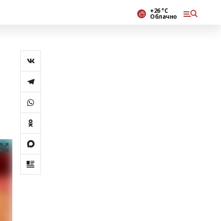
+26 °С
Облачно