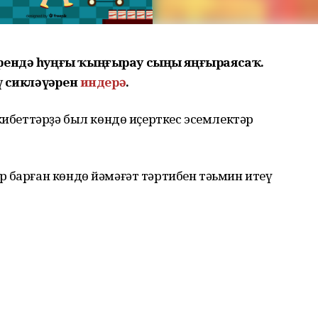
рендә һуңғы ҡыңғырау сыңы яңғыраясаҡ.
ҙ сикләүҙәрен
индерә
.
 кибеттәрҙә был көндө иҫерткес эсемлектәр
 барған көндө йәмәғәт тәртибен тәьмин итеү