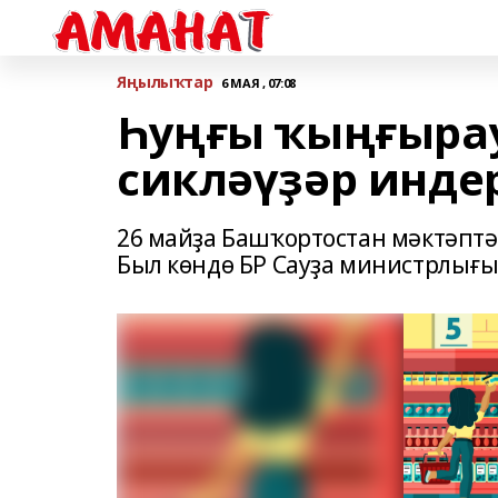
Яңылыҡтар
6 МАЯ , 07:08
Һуңғы ҡыңғырау
сикләүҙәр инде
26 майҙа Башҡортостан мәктәпт
Был көндө БР Сауҙа министрлығы 