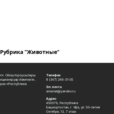
Рубрика "Животные"
ат». Ойоштороусылары:
Телефон
кционерҙар йәмғиәте..
8 (347) 246-31-05
 дом «Республика
Эл. почта
amanat@yandex.ru
Адрес
450079, Республика
Башкортостан, г. Уфа, ул. 50-летия
Октября, 13, 7 этаж