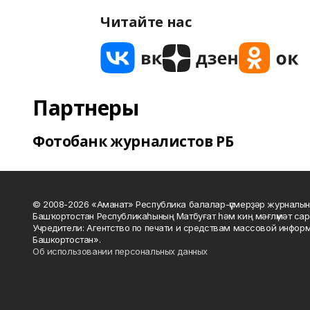
Читайте нас
Партнеры
Фотобанк журналистов РБ
© 2008-2026 «Аманат» Республика балалар-үҫмерҙәр журналын
Башҡортостан Республикаһының Матбуғат һәм киң мәғлүмәт сар
Учредители: Агентство по печати и средствам массовой инфор
Башкортостан».
Об использовании персональных данных