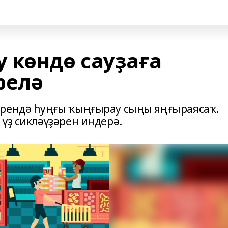
 көндө сауҙаға
релә
әрендә һуңғы ҡыңғырау сыңы яңғыраясаҡ.
үҙ сикләүҙәрен индерә.