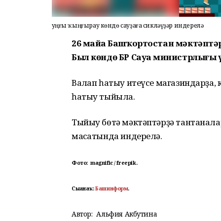
Һуңғы ҡыңғырау көндө сауҙаға сикләүҙәр индерелә
26 майҙа Башҡортостан мәктәптә
Был көндө БР Сауҙа министрлығы ү
Ваҡлап һатыу итеүсе магазиндарҙа,
һатыу тыйыла.
Тыйыу бөтә мәктәптәрҙә тантаналар
маҡсатында индерелә.
Фото:
magnific / freepik.
Сығанаҡ:
Башинформ
.
Автор:
Альфия Акбутина