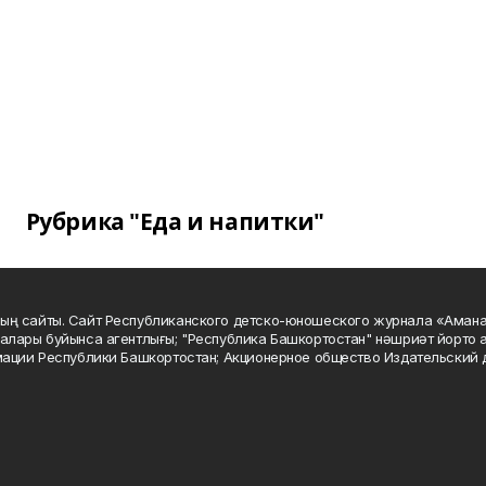
Рубрика "Еда и напитки"
ың сайты. Сайт Республиканского детско-юношеского журнала «Аман
алары буйынса агентлығы; "Республика Башкортостан" нәшриәт йорто а
мации Республики Башкортостан; Акционерное общество Издательский