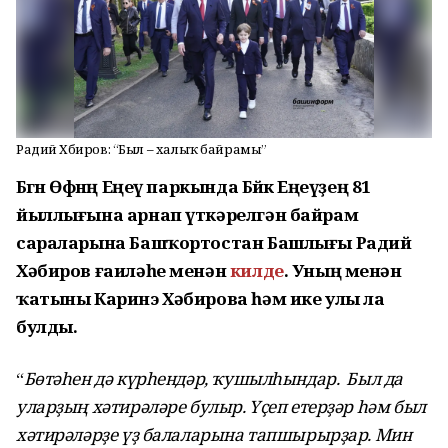
Радий Хәбиров: “Был – халыҡ байрамы”
Бөгөн Өфөнөң Еңеү паркында Бөйөк Еңеүҙең 81
йыллығына арнап үткәрелгән байрам
сараларына Башҡортостан Башлығы Радий
Хәбиров ғаиләһе менән
килде
. Уның менән
ҡатыны Каринэ Хәбирова һәм ике улы ла
булды.
“
Бөтәһен дә күрһендәр, ҡушылһындар. Был да
уларҙың хәтирәләре булыр. Үҫеп етерҙәр һәм был
хәтирәләрҙе үҙ балаларына тапшырырҙар. Мин