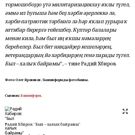
тормошобоҙҙо үтә милитаризациялау яҡлы түгел,
әммә ил һуғыша һәм беҙ хәрби әҙерлеккә лә,
хәрби-патриотик тәрбиәгә лә һәр яҡлап ҙурыраҡ
иғтибар бирергә тейешбеҙ. Күптәр балалары
менән килә, һәм был иң яҡшы нәмәләрҙең
береһелер. Был бит ниндәйҙер кешеләрҙең,
ветерандарҙың йә хәрбиҙәрҙең генә парады түгел.
Был – халыҡ байрамы
”, – тине Радий Хәбиров.
Фото: Олег Яровиков / Башинформдың фотобанкы.
Сығанаҡ:
Башинформ
.
Радий Хәбиров: “Был – халыҡ байрамы”