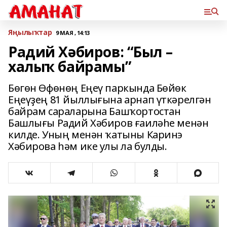
Яңылыҡтар
9 МАЯ , 14:13
Радий Хәбиров: “Был –
халыҡ байрамы”
Бөгөн Өфөнөң Еңеү паркында Бөйөк
Еңеүҙең 81 йыллығына арнап үткәрелгән
байрам сараларына Башҡортостан
Башлығы Радий Хәбиров ғаиләһе менән
килде. Уның менән ҡатыны Каринэ
Хәбирова һәм ике улы ла булды.