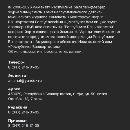
© 2008-2026 «Аманат» Республика балалар-үҫмерҙәр
журналының сайты. Сайт Республиканского детско-
юношеского журнала «Аманат». Ойоштороусылары:
Башҡортостан Республикаһының Матбуғат һәм киң мәғлүмәт
саралары буйынса агентлығы; "Республика Башкортостан"
нәшриәт йорто акционерҙар йәмғиәте.. Учредители: Агентство
по печати и средствам массовой информации Республики
Башкортостан; Акционерное общество Издательский дом
«Республика Башкортостан».
Об использовании персональных данных
Телефон
8 (347) 246-31-05
Эл. почта
amanat@yandex.ru
Адрес
450079, Республика Башкортостан, г. Уфа, ул. 50-летия
Октября, 13, 7 этаж
Редакция
8 (347) 246-31-05
Приемная
8 (347) 246-31-05