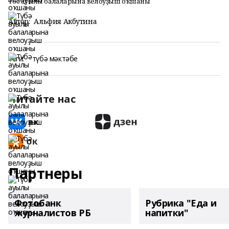
Түбә ауылы балаларына велоуҙыш оҡшаны
Автор:
Альфия Акбутина
Теги:
түбә мәктәбе
Читайте нас
Партнеры
Фотобанк
Рубрика "Еда и
журналистов РБ
напитки"