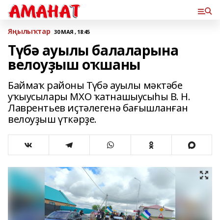
Яңылыҡтар
30 МАЯ , 18:45
Түбә ауылы балаларына
велоуҙыш оҡшаны
Баймаҡ районы Түбә ауылы мәктәбе
уҡыусылары МХО ҡатнашыусыһы В. Н.
Лаврентьев иҫтәлегенә бағышланған
велоуҙыш үткәрҙе.