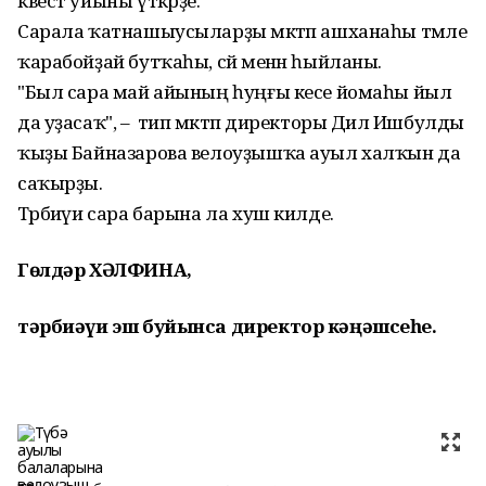
квест уйыны үткәрҙе.
Сарала ҡатнашыусыларҙы мәктәп ашханаһы тәмле
ҡарабойҙай бутҡаһы, сәй менән һыйланы.
"Был сара май айының һуңғы кесе йомаһы йыл
да уҙасаҡ", – тип мәктәп директоры Дилә Ишбулды
ҡыҙы Байназарова велоуҙышҡа ауыл халҡын да
саҡырҙы.
Тәрбиәүи сара барына ла хуш килде.
Гөлдәр ХӘЛФИНА
,
тәрбиәүи эш буйынса директор кәңәшсеһе.