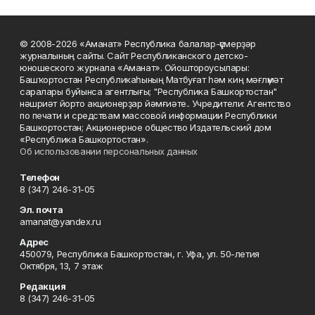
© 2008-2026 «Аманат» Республика балалар-үҫмерҙәр
журналының сайты. Сайт Республиканского детско-
юношеского журнала «Аманат». Ойоштороусылары:
Башҡортостан Республикаһының Матбуғат һәм киң мәғлүмәт
саралары буйынса агентлығы; "Республика Башкортостан"
нәшриәт йорто акционерҙар йәмғиәте.. Учредители: Агентство
по печати и средствам массовой информации Республики
Башкортостан; Акционерное общество Издательский дом
«Республика Башкортостан».
Об использовании персональных данных
Телефон
8 (347) 246-31-05
Эл. почта
amanat@yandex.ru
Адрес
450079, Республика Башкортостан, г. Уфа, ул. 50-летия
Октября, 13, 7 этаж
Редакция
8 (347) 246-31-05