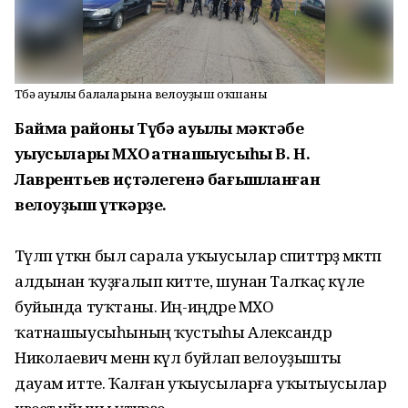
Түбә ауылы балаларына велоуҙыш оҡшаны
Баймаҡ районы Түбә ауылы мәктәбе
уҡыусылары МХО ҡатнашыусыһы В. Н.
Лаврентьев иҫтәлегенә бағышланған
велоуҙыш үткәрҙе.
Тәүләп үткән был сарала уҡыусылар сәпиттәрҙә мәктәп
алдынан ҡуҙғалып китте, шунан Талҡаҫ күле
буйында туҡтаны. Иң-иңдәре МХО
ҡатнашыусыһының ҡустыһы Александр
Николаевич менән күл буйлап велоуҙышты
дауам итте. Ҡалған уҡыусыларға уҡытыусылар