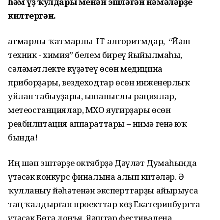
һәм үҙ ҡулдары менән эшләгән нәмәләрҙе
килтергән.
Ҡатмарлы-ҡатмарлы IT-алгоритмдар, “Йәш
техник - химия” белем биреү йыйылмаһы,
сәләмәтлекте күҙәтеү өсөн медицина
приборҙары, вездеходтар өсөн инженерлыҡ
уйлап табыуҙары, ышаныслы рациялар,
метеостанциялар, МХО яугирҙары өсөн
реабилитация аппараттары – нимә генә юҡ
бында!
Иң шәп эштәрҙе октябрҙә Дәүләт Думаһында
үтәсәк конкурс финалына алып китәләр. Ә
ҡулланыу йәһәтенән эксперттарҙы айырыуса
таң ҡалдырған проекттар көҙ Екатеринбургта
үтәсәк Бөтә донъя йәштәр фестиваленә