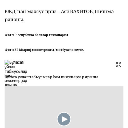
РЖД-нан махсус приз – Аяз ВАХИТОВ, Шишмә
районы.
Фото: Республика балалар технопаркы
Фото: БР Мәғариф министрлығы / матбуғат хеҙмәте.
Буласаҡ уйлап табыусылар һәм инженерҙар ярыша