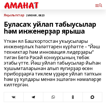
Яңылыҡтар
2 ИЮНЯ , 08:23
Буласаҡ уйлап табыусылар
һәм инженерҙар ярыша
Үткән ял Башҡортостан уҡыусылары
инженерлыҡ һәләттәрен күрһәтте – “Йәш
техниктар һәм инновация лидерҙары”
тигән Бөтә Рәсәй конкурсының төбәк
этабы үтте. Йәш уйлап табыусылар йыһан
ҡушымталарынан алып яугирҙар өсөн
приборҙарға тиклем үҙҙәре уйлап тапҡын
һәм үҙ ҡулдары менән эшләгән нәмәләрҙе
килтергән.