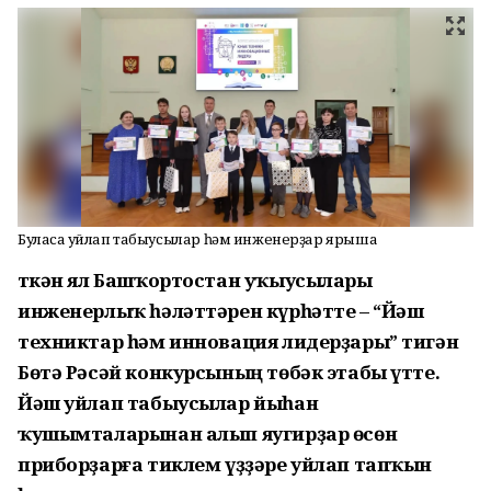
Буласаҡ уйлап табыусылар һәм инженерҙар ярыша
Үткән ял Башҡортостан уҡыусылары
инженерлыҡ һәләттәрен күрһәтте – “Йәш
техниктар һәм инновация лидерҙары” тигән
Бөтә Рәсәй конкурсының төбәк этабы үтте.
Йәш уйлап табыусылар йыһан
ҡушымталарынан алып яугирҙар өсөн
приборҙарға тиклем үҙҙәре уйлап тапҡын