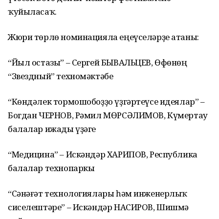
ҡуйыласаҡ.
Жюри төрлө номинацияла еңеүселәрҙе атаны:
“Йыл остазы” – Сергей БЫВАЛЬЦЕВ, Өфөнөң
“Звездный” техномәктәбе
“Көндәлек тормошобоҙҙо үҙгәртеүсе идеялар” –
Богдан ЧЕРНОВ, Рәмил МӨРСӘЛИМОВ, Күмертау
балалар ижады үҙәге
“Медицина” – Искәндәр ХАРИПОВ, Республика
балалар технопаркы
“Сәнәғәт технологиялары һәм инженерлыҡ
сиселештәре” – Искәндәр НАСИРОВ, Шишмә