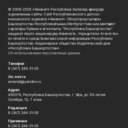
© 2008-2026 «Аманат» Республика балалар-үҫмерҙәр
журналының сайты. Сайт Республиканского детско-
юношеского журнала «Аманат». Ойоштороусылары:
Башҡортостан Республикаһының Матбуғат һәм киң мәғлүмәт
саралары буйынса агентлығы; "Республика Башкортостан"
нәшриәт йорто акционерҙар йәмғиәте.. Учредители: Агентство
по печати и средствам массовой информации Республики
Башкортостан; Акционерное общество Издательский дом
«Республика Башкортостан».
Об использовании персональных данных
Телефон
8 (347) 246-31-05
Эл. почта
amanat@yandex.ru
Адрес
450079, Республика Башкортостан, г. Уфа, ул. 50-летия
Октября, 13, 7 этаж
Редакция
8 (347) 246-31-05
Приемная
8 (347) 246-31-05