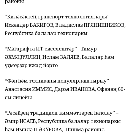
районы
“Киләсәктең транспорт технологиялары” –
Искәндәр БАКИРОВ, Владислав ПРЯНИШНИКОВ,
Республика балалар технопаркы
“Мәғарифта ИТ-сиселештәр”– Тимур
ӘХМӘҘУЛЛИН, Ислам ЗАЛЯЕВ, Балалар һәм
үҫмерҙәр ижад йорто
“Фән һәм техниканы популярлаштырыу” –
Анастасия ИММИС, Дарья ИВАНОВА, Өфөнөң 60-
сы лицейы
“Рәсәйҙең традицион ҡиммәттәрен һаҡлау” –
Әмир ИСАЕВ, Республика балалар технопаркы
һәм Имилә ШӘКҮРОВА, Шишмә районы.