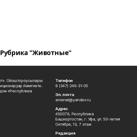
Рубрика "Животные"
ат». Ойоштороусылары:
Телефон
кционерҙар йәмғиәте..
8 (347) 246-31-05
 дом «Республика
Эл. почта
amanat@yandex.ru
Адрес
450079, Республика
Башкортостан, г. Уфа, ул. 50-летия
Октября, 13, 7 этаж
Редакция