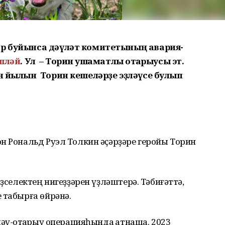
әр буйынса дәүләт комитетының авария-
шләй
. Ул – Торин ҡушаматлы ҡотҡарыусы эт.
ун йылын Торин кешеләрҙе эҙләүсе булып
н Рональд Руэл Толкин әҫәрҙәре геройы Торин
эҙселектең нигеҙҙәрен үҙләштерә. Тәбиғәттә,
 табырға өйрәнә.
әү-ҡотҡарыу операцияһында ҡатнаша. 2023