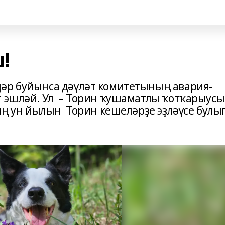
!
әр буйынса дәүләт комитетының авария-
т эшләй. Ул – Торин ҡушаматлы ҡотҡарыусы
ның ун йылын Торин кешеләрҙе эҙләүсе булы