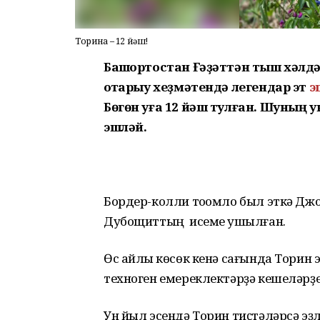
Торинға – 12 йәш!
Башҡортостан Ғәҙәттән тыш хәлд
ҡотҡарыу хеҙмәтендә легендар эт
э
Бөгөн уға 12 йәш тулған. Шуның 
эшләй.
Бордер-колли тоҡомло был эткә Джо
Дубощиттың исеме ҡушылған.
Өс айлыҡ көсөк кенә сағында Торин 
техноген емереклектәрҙә кешеләрҙе
Ун йыл эсендә Торин тиҫтәләрсә эҙл