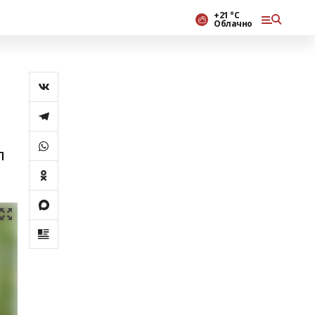
+21 °С
Облачно
п