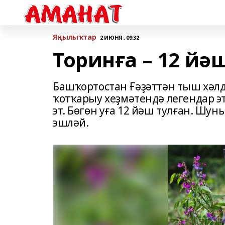
Яңылыҡтар
2 ИЮНЯ , 09:32
Торинға – 12 йәш
Башҡортостан Ғәҙәттән тыш хәлд
ҡотҡарыу хеҙмәтендә легендар э
эт. Бөгөн уға 12 йәш тулған. Шу
эшләй.