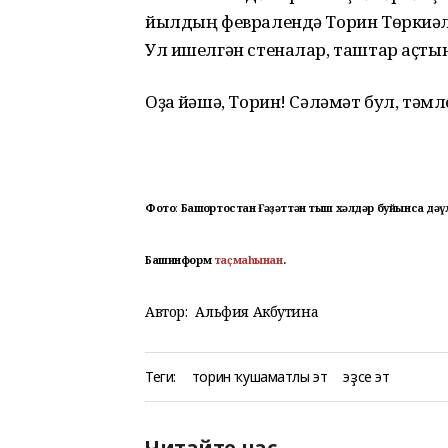
йылдың февралендә Торин Төркиәлә
Ул ишелгән стеналар, таштар аҫты
Оҙаҡ йәшә, Торин! Сәләмәт бул, тәмл
Фото
:
Башҡортостан Ғәҙәттән тыш хәлдәр буйынса дәү
Башинформ
таҫмаһынан
.
Автор:
Альфия Акбутина
Теги:
торин ҡушаматлы эт
эҙсе эт
Читайте нас