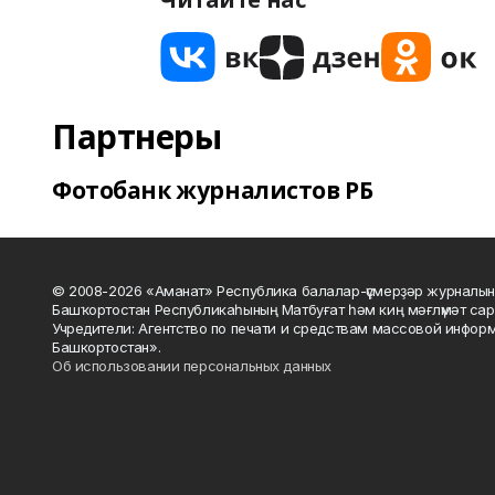
Партнеры
Фотобанк журналистов РБ
© 2008-2026 «Аманат» Республика балалар-үҫмерҙәр журналын
Башҡортостан Республикаһының Матбуғат һәм киң мәғлүмәт сар
Учредители: Агентство по печати и средствам массовой инфор
Башкортостан».
Об использовании персональных данных