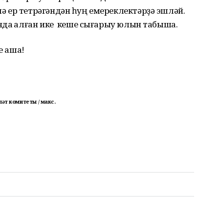
 ер тетрәгәндән һуң емереклектәрҙә эшләй.
нда ҡалған ике кеше сығарыу юлын табыша.
е аша!
ләт комитеты / макс.