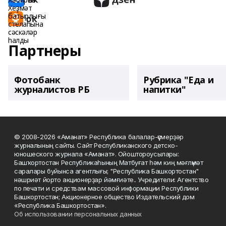
Партнеры
Фотобанк
Рубрика "Еда и
журналистов РБ
напитки"
© 2008-2026 «Аманат» Республика балалар-үҫмерҙәр
журналының сайты. Сайт Республиканского детско-
юношеского журнала «Аманат». Ойоштороусылары:
Башҡортостан Республикаһының Матбуғат һәм киң мәғлүмәт
саралары буйынса агентлығы; "Республика Башкортостан"
нәшриәт йорто акционерҙар йәмғиәте.. Учредители: Агентство
по печати и средствам массовой информации Республики
Башкортостан; Акционерное общество Издательский дом
«Республика Башкортостан».
Об использовании персональных данных