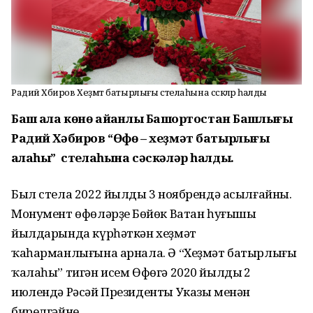
Радий Хәбиров Хеҙмәт батырлығы стелаһына сәскәләр һалды
Баш ҡала көнө айҡанлы Башҡортостан Башлығы
Радий Хәбиров “Өфө – хеҙмәт батырлығы
ҡалаһы” стелаһына сәскәләр һалды.
Был стела 2022 йылдың 3 ноябрендә асылғайны.
Монумент өфөләрҙең Бөйөк Ватан һуғышы
йылдарында күрһәткән хеҙмәт
ҡаһарманлығына арнала. Ә “Хеҙмәт батырлығы
ҡалаһы” тигән исем Өфөгә 2020 йылдың 2
июлендә Рәсәй Президенты Указы менән
бирелгәйне.