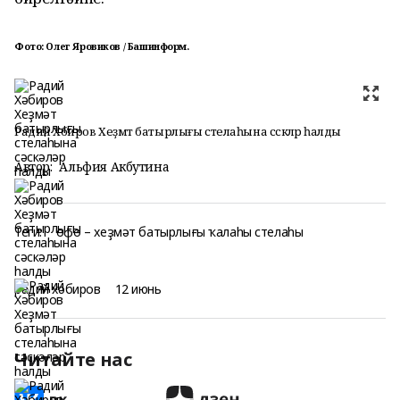
Фото: Олег Яровиков / Башинформ.
Радий Хәбиров Хеҙмәт батырлығы стелаһына сәскәләр һалды
Автор:
Альфия Акбутина
Теги:
өфө – хеҙмәт батырлығы ҡалаһы стелаһы
радий хәбиров
12 июнь
Читайте нас