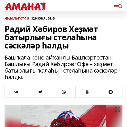
Яңылыҡтар
12 ИЮНЯ , 08:45
Радий Хәбиров Хеҙмәт
батырлығы стелаһына
сәскәләр һалды
Баш ҡала көнө айҡанлы Башҡортостан
Башлығы Радий Хәбиров “Өфө – хеҙмәт
батырлығы ҡалаһы” стелаһына сәскәләр
һалды.