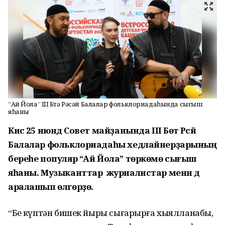
“Ай Йола” III Бөтә Рәсәй Балалар фольклориадаһында сығыш
яһаны
Кисә 25 июндә Совет майҙанында
III Бөтә Рәсәй
Балалар фольклориадаһы хедлайнерҙарының
береһе популяр “Ай Йола” төркөмө сығыш
яһаны. Музыканттар журналистар менән дә
аралашып өлгөрҙө.
“Беҙ күптән бишек йыры сығарырға хыялланабыҙ,