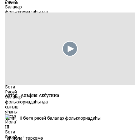
яһаны
Автор:
Альфия Акбутина
Теги:
iii бөтә рәсәй балалар фольклориадаһы
"ай йола" төркөмө