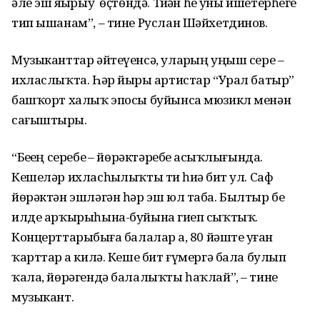
әле эш яҙҙырыу өҫтөндә. Тиҙҙән һеҙ уны ишетерһегеҙ
тип ышанам”, – тине Руслан Шәйхетдинов.
Музыканттар әйтеүенсә, уларҙың уңыш сере –
ихласлыҡта. Һәр йырҙы артистар “Урал батыр”
башҡорт халыҡ эпосы буйынса мюзикл менән
сағыштырҙы.
“Беҙҙең серебеҙ – йөрәктәребеҙ асыҡлығында.
Кешеләр ихласһыҙлыҡты тиҙ һиҙә бит ул. Саф
йөрәктән эшләгән һәр эш юл таба. Былтыр беҙ
илде арҡырыһына-буйына гиҙеп сыҡтыҡ.
Концерттарыбыҙға балалар ҙа, 80 йәште уҙған
ҡарттар ҙа килә. Кеше бит ғүмергә бала булып
ҡала, йөрәгендә балалыҡты һаҡлай”, – тине
музыкант.