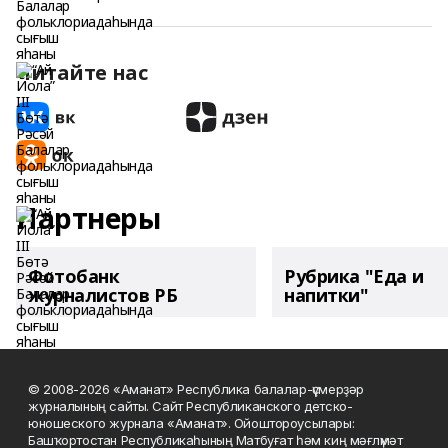
Читайте нас
Партнеры
Фотобанк
Рубрика "Еда и
журналистов РБ
напитки"
© 2008-2026 «Аманат» Республика балалар-үҫмерҙәр
журналының сайты. Сайт Республиканского детско-
юношеского журнала «Аманат». Ойоштороусылары:
Башҡортостан Республикаһының Матбуғат һәм киң мәғлүмәт