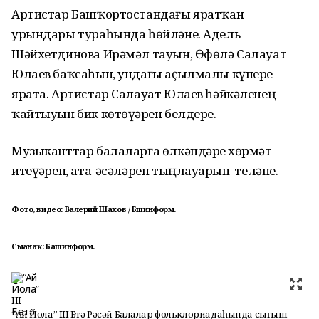
Артистар Башҡортостандағы яратҡан
урындары тураһында һөйләне. Адель
Шәйхетдинова Ирәмәл тауын, Өфөлә Салауат
Юлаев баҡсаһын, ундағы аҫылмалы күперҙе
ярата. Артистар Салауат Юлаев һәйкәленең
ҡайтыуын бик көтөүҙәрен белдерҙе.
Музыканттар балаларға өлкәндәрҙе хөрмәт
итеүҙәрен, ата-әсәләрен тыңлауҙарын теләне.
Фото, видео: Валерий Шахов / Бшинформ.
Сығанаҡ: Башинформ.
“Ай Йола” III Бөтә Рәсәй Балалар фольклориадаһында сығыш