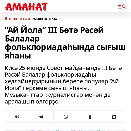
Яңылыҡтар
26 ИЮНЯ , 07:44
“Ай Йола” III Бөтә Рәсәй
Балалар
фольклориадаһында сығыш
яһаны
Кисә 25 июндә Совет майҙанында III Бөтә
Рәсәй Балалар фольклориадаһы
хедлайнерҙарының береһе популяр “Ай
Йола” төркөмө сығыш яһаны.
Музыканттар журналистар менән дә
аралашып өлгөрҙө.