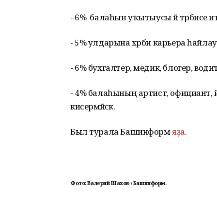
- 6% балаһын уҡытыусы йә тәрбиәсе ите
- 5% улдарына хәрби карьера һайл
- 6% бухгалтер, медик, блогер, вод
- 4% балаһының артист, официант, й
кисермәйәсәк.
Был турала Башинформ
яҙа
.
Фото: Валерий Шахов / Башинформ.