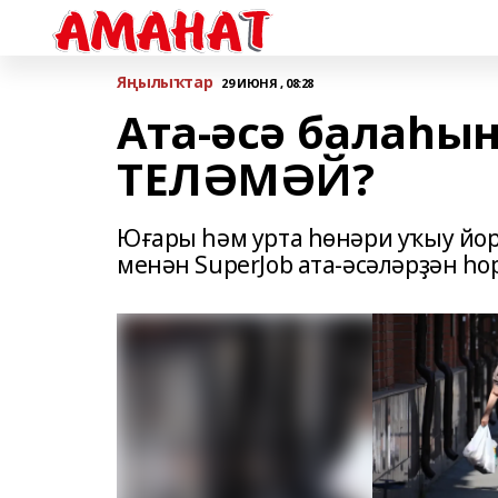
Яңылыҡтар
29 ИЮНЯ , 08:28
Ата-әсә балаһы
ТЕЛӘМӘЙ?
Юғары һәм урта һөнәри уҡыу йор
менән SuperJob ата-әсәләрҙән һ