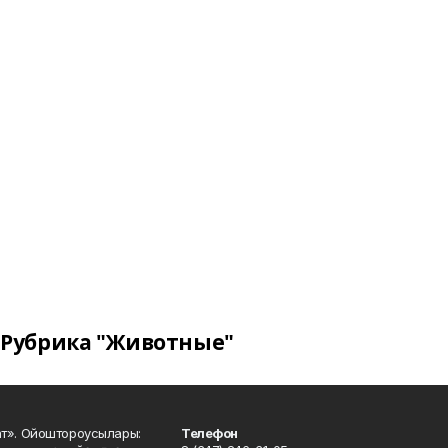
Рубрика "Животные"
ат». Ойоштороусылары:
Телефон