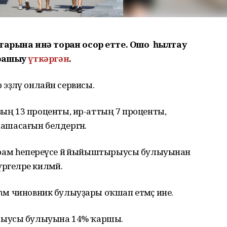
тарына инә торған осор етте. Ошо һылтау
орашыу
үткәргән
.
ҙәр эҙләү онлайн сервисы.
ң 13 проценты, ир-аттың 7 проценты,
лашасағын белдергән.
ың урам һепереүсе йә йыйыштырыусы булыуынан
ргеләре килмәй.
 һәм чиновник булыуҙары оҡшап етмәҫ ине.
рыусы булыуына 14% ҡаршы.