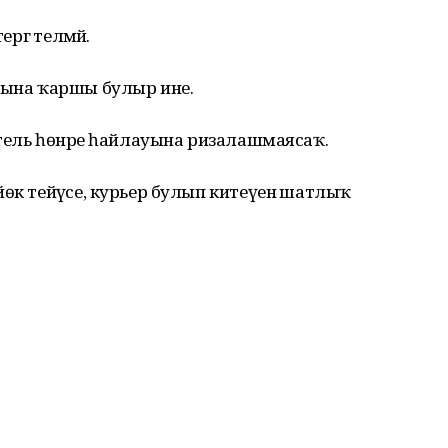
ргә теләмәй.
ауына ҡаршы булыр ине.
итель һөнәре һайлауына ризалашмаясаҡ.
өк тейәүсе, курьер булып китеүенә шатлыҡ