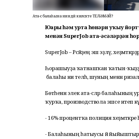
Ата-әсә балаһына ниндәй киләсәкте ТЕЛӘМӘЙ?
Юғары һәм урта һөнәри уҡыу йорт
менән SuperJob ата-әсәләрҙән һ
SuperJob – Рәсәйҙең эш эҙләү, хеҙмәткәр
Һорашыуҙа ҡатнашҡан ҡатын-ҡыҙҙы
балаһы ни теләһә, шуның менән риза
Бөтәһенән элек ата-әсәләр балаһын
ҡурҡа, производствола эшсе итеп кү
- 16% процентҡа полиция хеҙмәткәре
- Балаһының һатыусы йә йыйышты