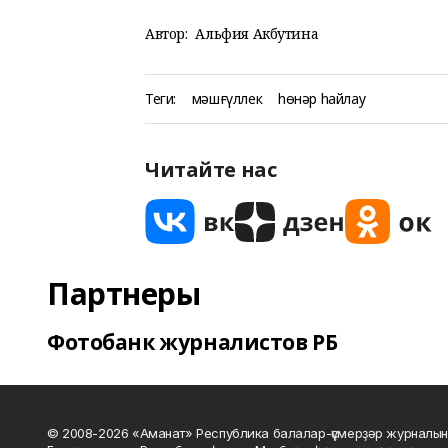
Автор:
Альфия Акбутина
Теги:
мәшғүллек
һөнәр һайлау
Читайте нас
Партнеры
Фотобанк журналистов РБ
© 2008-2026 «Аманат» Республика балалар-үҫмерҙәр журналын