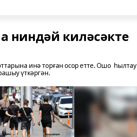
на ниндәй киләсәкте
ттарына инә торған осор етте. Ошо һылтау
орашыу үткәргән.