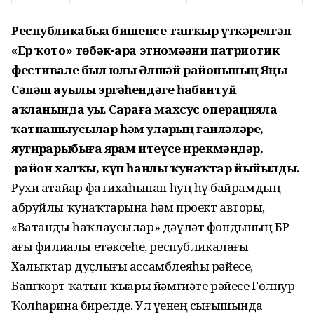
Республикабыҙҙа бишенсе тапҡыр үткәрелгән
«Ер ҡото» төбәк-ара этномәҙәни патриотик
фестивале был юлы Әлшәй районының Яңы
Сәпәш ауылы эргәһендәге һабантуй
аҡланында уҙҙы. Сараға махсус операцияла
ҡатнашыусылар һәм уларҙың ғаиләләре,
яугирҙарыбыҙға ярҙам итеүсе ирекмәндәр,
район халҡы, күп һанлы ҡунаҡтар йыйылды.
Рухи атайҙар фатихаһынан һуң һүҙ байрамдың
абруйлы ҡунаҡтарына һәм проект авторы,
«Ватанды һаҡлаусылар» дәүләт фондының БР-
ҙағы филиалы етәксеһе, республикалағы
Халыҡтар дуҫлығы ассамблеяһы рәйесе,
Башҡорт ҡатын-ҡыҙҙары йәмғиәте рәйесе Гөлнур
Ҡолһарина бирелде. Ул үҙенең сығышында