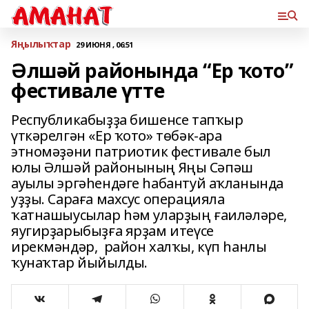
Яңылыҡтар
29 ИЮНЯ , 06:51
Әлшәй районында “Ер ҡото”
фестивале үтте
Республикабыҙҙа бишенсе тапҡыр
үткәрелгән «Ер ҡото» төбәк-ара
этномәҙәни патриотик фестивале был
юлы Әлшәй районының Яңы Сәпәш
ауылы эргәһендәге һабантуй аҡланында
уҙҙы. Сараға махсус операцияла
ҡатнашыусылар һәм уларҙың ғаиләләре,
яугирҙарыбыҙға ярҙам итеүсе
ирекмәндәр, район халҡы, күп һанлы
ҡунаҡтар йыйылды.