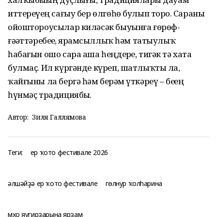
иттереүҙең сағыу бер өлгөһө булып торҙо. Сараны
ойоштороусылар киләсәк быуынға ғөрөф-
ғәҙәттәребеҙҙе, ярҙамсыллыҡ һәм татыулыҡ
һабағын ошо сара аша һеңдерҙе, тигәк тә хата
булмаҫ. Ил күргәнде күреп, шатлыҡты ла,
ҡайғыны ла бергә һәм берҙәм үткәреү – беҙҙең
һүнмәҫ традициябыҙ.
Автор:
Зиля Галлямова
Теги:
ер ҡото фестивале 2026
әлшәйҙә ер ҡото фестивале
гөлнур ҡолһарина
мхо яугирҙарына ярҙам