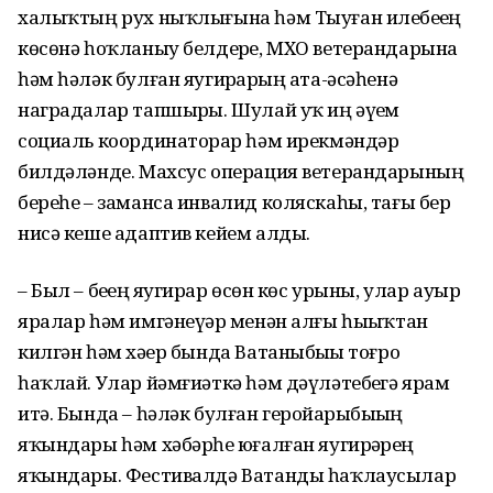
халыҡтың рух ныҡлығына һәм Тыуған илебеҙҙең
көсөнә һоҡланыу белдерҙе, МХО ветерандарына
һәм һәләк булған яугирҙарҙың ата-әсәһенә
наградалар тапшырҙы. Шулай уҡ иң әүҙем
социаль координаторҙар һәм ирекмәндәр
билдәләнде. Махсус операция ветерандарының
береһе – заманса инвалид коляскаһы, тағы бер
нисә кеше адаптив кейем алды.
– Был – беҙҙең яугирҙар өсөн көс урыны, улар ауыр
яралар һәм имгәнеүҙәр менән алғы һыҙыҡтан
килгән һәм хәҙер бында Ватаныбыҙҙы тоғро
һаҡлай. Улар йәмғиәткә һәм дәүләтебеҙгә ярҙам
итә. Бында – һәләк булған геройҙарыбыҙҙың
яҡындары һәм хәбәрһеҙ юғалған яугирҙәрҙең
яҡындары. Фестивалдә Ватанды һаҡлаусылар