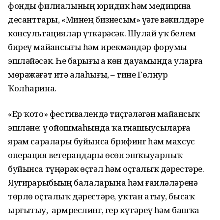
фонды филиалының юридик һәм медицина
десанттары, «Минең бизнесым» үҙәге вәкилдәре
консультациялар үткәрәсәк. Шулай уҡ белем
биреү майҙансығы һәм ирекмәндәр форумы
эшләйәсәк. Һеҙ барығыҙ ҙа көн дауамында уларға
мөрәжәғәт итә алаһығыҙ, – тине Гөлнур
Ҡолһарина.
«Ер ҡото» фестивалендә тиҫтәләгән майҙансыҡ
эшләне: үҙ ойошмаһында ҡатнашыусыларға
ярҙам саралары буйынса брифинг һәм махсус
операция ветерандары өсөн эшҡыуарлыҡ
буйынса түңәрәк өҫтәл һәм оҫталыҡ дәрестәре.
Яугирҙарыбыҙҙың балаларына һәм ғаиләләренә
төрлө оҫталыҡ дәрестәре, уҡтан атыу, бысаҡ
ырғытыу, армреслинг, гер күтәреү һәм башҡа