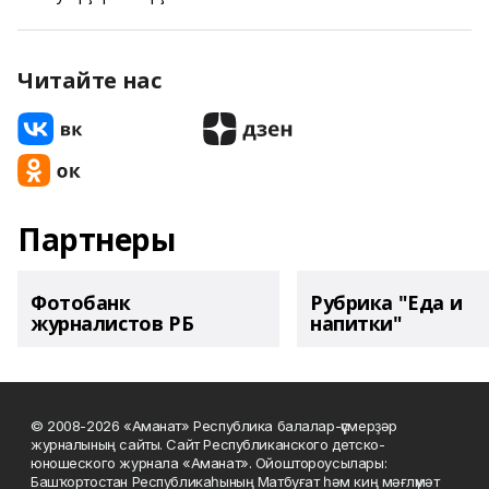
Читайте нас
Партнеры
Фотобанк
Рубрика "Еда и
журналистов РБ
напитки"
© 2008-2026 «Аманат» Республика балалар-үҫмерҙәр
журналының сайты. Сайт Республиканского детско-
юношеского журнала «Аманат». Ойоштороусылары:
Башҡортостан Республикаһының Матбуғат һәм киң мәғлүмәт