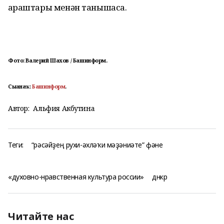
ҡараштары менән танышасаҡ.
Фото: Валерий Шахов / Башинформ.
Сығанаҡ:
Башинформ
.
Автор:
Альфия Акбутина
Теги:
“рәсәйҙең рухи-әхләҡи мәҙәниәте” фәне
«духовно-нравственная культура россии»
днкр
Читайте нас