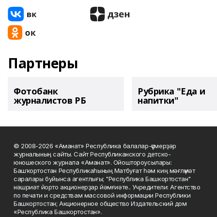
Партнеры
Фотобанк
Рубрика "Еда и
журналистов РБ
напитки"
© 2008-2026 «Аманат» Республика балалар-үҫмерҙәр
журналының сайты. Сайт Республиканского детско-
юношеского журнала «Аманат». Ойоштороусылары:
Башҡортостан Республикаһының Матбуғат һәм киң мәғлүмәт
саралары буйынса агентлығы; "Республика Башкортостан"
нәшриәт йорто акционерҙар йәмғиәте.. Учредители: Агентство
по печати и средствам массовой информации Республики
Башкортостан; Акционерное общество Издательский дом
«Республика Башкортостан».