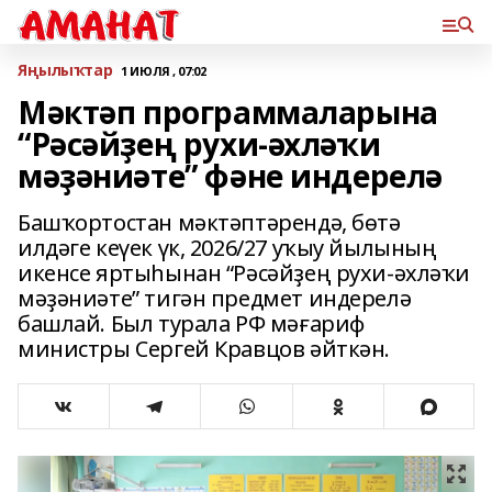
Яңылыҡтар
1 ИЮЛЯ , 07:02
Мәктәп программаларына
“Рәсәйҙең рухи-әхләҡи
мәҙәниәте” фәне индерелә
Башҡортостан мәктәптәрендә, бөтә
илдәге кеүек үк, 2026/27 уҡыу йылының
икенсе яртыһынан “Рәсәйҙең рухи-әхләҡи
мәҙәниәте” тигән предмет индерелә
башлай. Был турала РФ мәғариф
министры Сергей Кравцов әйткән.