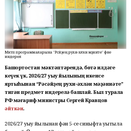
Мәктәп программаларына “Рәсәйҙең рухи-әхләҡи мәҙәниәте” фәне
индерелә
Башҡортостан мәктәптәрендә, бөтә илдәге
кеүек үк, 2026/27 уҡыу йылының икенсе
яртыһынан “Рәсәйҙең рухи-әхләҡи мәҙәниәте”
тигән предмет индерелә башлай. Был турала
РФ мәғариф министры Сергей Кравцов
әйткән
.
2026/27 уҡыу йылынан фән 5-се синыфта уҡытыла