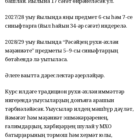
башлай. Йылына 17 сәғәт өйрәнеләсәк ул.
2027/28 уҡыу йылында яңы предмет 6-сы һәм 7-се
синыфтарға (йыл һайын 34-әр сәғәт) индерелә.
2028/29 уҡыу йылында “Рәсәйҙең рухи-әхләҡи
мәҙәниәте” предметы 5–9-сы синыфтарҙың
бөтәһендә лә уҡытыласаҡ.
Әлеге ваҡытта дәреслектәр әҙерләйҙәр.
Курс илдәге традицион рухи-әхләҡи ҡиммәттәр
нигеҙендә уҡыусыларҙың донъяға ҡарашын
тәрбиәләйәсәк. Уҡыусылар илдең мәшһүр дәүләт,
йәмәғәт һәм мәҙәниәт эшмәкәрҙәренең,
ғалимдарҙың, хәрбиҙәрҙең шулай уҡ МХО
батырҙарының тормош һәм хеҙмәт юлы,