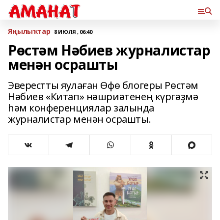
Яңылыҡтар
8 ИЮЛЯ , 06:40
Рөстәм Нәбиев журналистар
менән осрашты
Эверестты яулаған Өфө блогеры Рөстәм
Нәбиев «Китап» нәшриәтенең күргәҙмә
һәм конференциялар залында
журналистар менән осрашты.