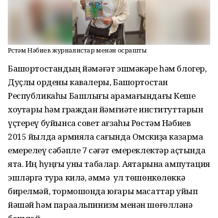
Рөстәм Нәбиев журналистар менән осрашты
Башҡортостандың йәмәғәт эшмәкәре һәм блогер,
Дуҫлыҡ ордены кавалеры, Башҡортостан
Республикаһы Башлығы ҡарамағындағы Кеше
хоҡуҡтары һәм граждан йәмғиәте институттарын
үҫтереү буйынса совет ағзаһы Рөстәм Нәбиев
2015 йылда армияла сағында Омскиҙа казарма
емерелеү сәбәпле 7 сәғәт емереклектәр аҫтында
ята. Иң һуңғы уны табалар. Аяҡтарына ампутация
эшләргә тура килә, әммә ул төшөнкөлөккә
бирелмәй, тормошонда юғары маҡсаттар ҡуйып
йәшәй һәм параальпинизм менән шөғөлләнә