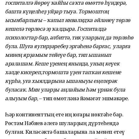
госпиталгә йөрөү ҡайһы саҡта өмөттө һүндерә,
башта күңелһеҙ уйҙар тыуа. Тормоштоң
ысынбарлығы – ҡапыл инвалидҡа әйләнеү төрлө
кешелә төрлөсә эҙ ҡалдыра. Госпиталдә
психологтар бар, әлбиттә, тик уларҙың да төрлөһө
була. Шуға яугирҙәребеҙ эргәһенә барғас, уларға
минең ярҙамым тейеүе бар, тип ышанып
аралашам. Кеше үҙенең янында, уның кеүек
хәлде кисереп,тормошта үҙен тапҡан кешене
күрһә, уға хыялдарына ышаныуы еңелерәк
буласаҡ. Мин уларҙы аңлайым һәм үрнәк була
алыуым бар
, – тип өмөтләнә йәмәғәт эшмәкәре.
Һәр континенттың ете иң юғары нөктәһе бар.
Рөстәм Нәбиев әлегә шуларҙың дүртеһендә
булған. Киләсәктә башҡаларына ла менеп етеү