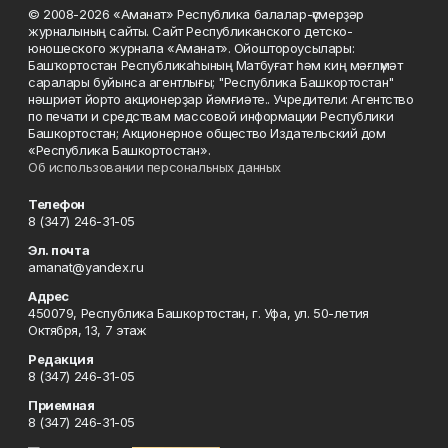
© 2008-2026 «Аманат» Республика балалар-үҫмерҙәр
журналының сайты. Сайт Республиканского детско-
юношеского журнала «Аманат». Ойоштороусылары:
Башҡортостан Республикаһының Матбуғат һәм киң мәғлүмәт
саралары буйынса агентлығы; "Республика Башкортостан"
нәшриәт йорто акционерҙар йәмғиәте.. Учредители: Агентство
по печати и средствам массовой информации Республики
Башкортостан; Акционерное общество Издательский дом
«Республика Башкортостан».
Об использовании персональных данных
Телефон
8 (347) 246-31-05
Эл. почта
amanat@yandex.ru
Адрес
450079, Республика Башкортостан, г. Уфа, ул. 50-летия
Октября, 13, 7 этаж
Редакция
8 (347) 246-31-05
Приемная
8 (347) 246-31-05