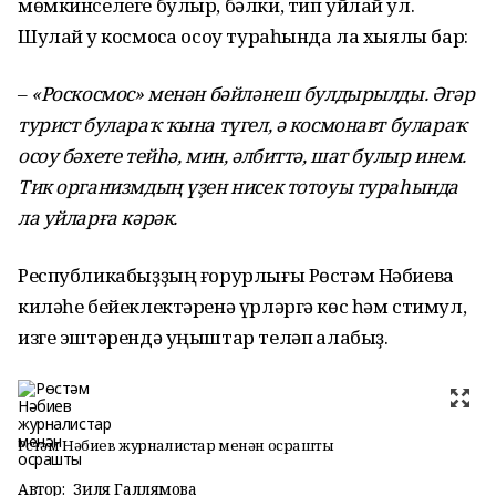
мөмкинселеге булыр, бәлки, тип уйлай ул.
Шулай уҡ космосҡа осоу тураһында ла хыялы бар:
–
«Роскосмос» менән бәйләнеш булдырылды. Әгәр
турист булараҡ ҡына түгел, ә космонавт булараҡ
осоу бәхете тейһә, мин, әлбиттә, шат булыр инем.
Тик организмдың үҙен нисек тотоуы тураһында
ла уйларға кәрәк.
Республикабыҙҙың ғорурлығы Рөстәм Нәбиевҡа
киләһе бейеклектәренә үрләргә көс һәм стимул,
изге эштәрендә уңыштар теләп ҡалабыҙ.
Рөстәм Нәбиев журналистар менән осрашты
Автор:
Зиля Галлямова