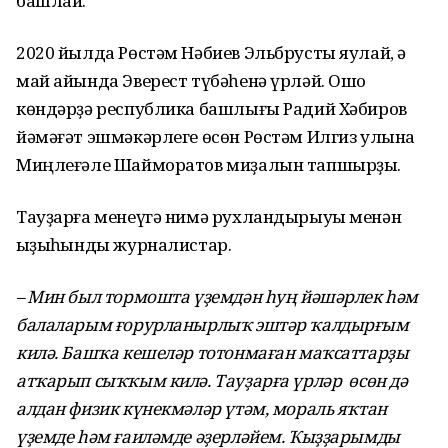
башлай.
2020 йылда Рөстәм Нәбиев Эльбрусты яулай, ә
май айында Эверест түбәһенә үрләй. Ошо
көндәрҙә республика башлығы Радий Хәбиров
йәмәғәт эшмәкәрлеге өсөн Рөстәм Илгиз улына
Миңлеғәле Шайморатов миҙалын тапшырҙы.
Тауҙарға менеүгә нимә рухландырыуы менән
ҡыҙыҡһынды журналистар.
– Мин был тормошта үҙемдән һуң йәшәрлек һәм
балаларым ғорурланырлыҡ эштәр ҡалдырғым
килә. Башҡа кешеләр тотонмаған маҡсаттарҙы
атҡарып сыҡҡым килә. Тауҙарға үрләр өсөн дә
алдан физик күнекмәләр үтәм, мораль яҡтан
үҙемде һәм ғаиләмде әҙерләйем. Ҡыҙҙарымды