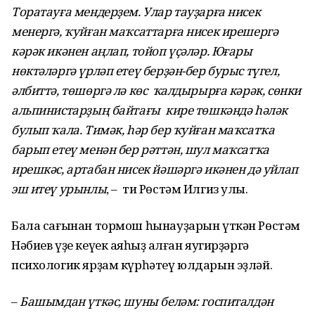
Торатауға мендерҙем. Улар тауҙарға нисек
менергә, ҡуйған маҡсаттарға нисек ирешергә
кәрәк икәнен аңлап, тойоп үҫәләр. Юғары
нөктәләргә үрләп етеү берҙән-бер бурыс түгел,
әлбиттә, төшөргә лә көс ҡалдырырға кәрәк, сөнки
альпинистарҙың байтағы кире төшкәндә һәләк
булып ҡала. Тимәк, һәр бер ҡуйған маҡсатҡа
барып етеү менән бер рәттән, шул маҡсатҡа
ирешкәс, артабан нисек йәшәргә икәнен дә уйлап
эш итеү урынлы
, – ти Рөстәм Илгиз улы.
Бала сағынан тормош һынауҙарын үткән Рөстәм
Нәбиев үҙе кеүек аяҡһыҙ ҡалған яугирҙәргә
психологик ярҙам күрһәтеү юлдарын эҙләй.
–
Башымдан үткәс, шуны беләм: госпиталдән