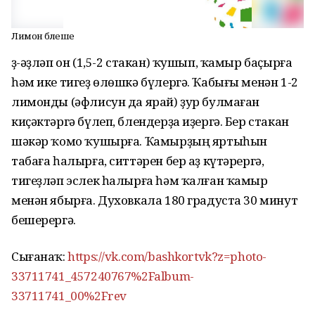
Лимон бәлеше
Әҙ-әҙләп он (1,5-2 стакан) ҡушып, ҡамыр баҫырға
һәм ике тигеҙ өлөшкә бүлергә. Ҡабығы менән 1-2
лимонды (әфлисун да ярай) ҙур булмаған
киҫәктәргә бүлеп, блендерҙа иҙергә. Бер стакан
шәкәр ҡомо ҡушырға. Ҡамырҙың яртыһын
табаға һалырға, ситтәрен бер аҙ күтәрергә,
тигеҙләп эслек һалырға һәм ҡалған ҡамыр
менән ябырға. Духовкала 180 градуста 30 минут
бешерергә.
Сығанаҡ:
https://vk.com/bashkortvk?z=photo-
33711741_457240767%2Falbum-
33711741_00%2Frev