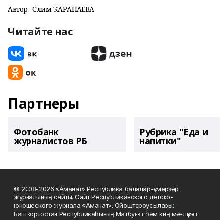
Автор:
Сәлимә ҠАРАНАЕВА
Читайте нас
Партнеры
Фотобанк
Рубрика "Еда и
журналистов РБ
напитки"
© 2008-2026 «Аманат» Республика балалар-үҫмерҙәр
журналының сайты. Сайт Республиканского детско-
юношеского журнала «Аманат». Ойоштороусылары:
Башҡортостан Республикаһының Матбуғат һәм киң мәғлүмәт