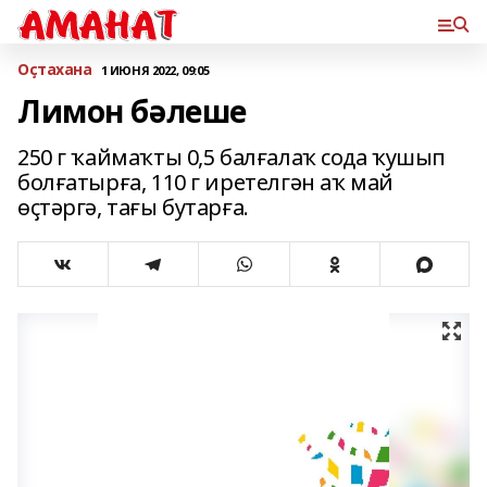
Оҫтахана
1 ИЮНЯ 2022, 09:05
Лимон бәлеше
250 г ҡаймаҡты 0,5 балғалаҡ сода ҡушып
болғатырға, 110 г иретелгән аҡ май
өҫтәргә, тағы бутарға.