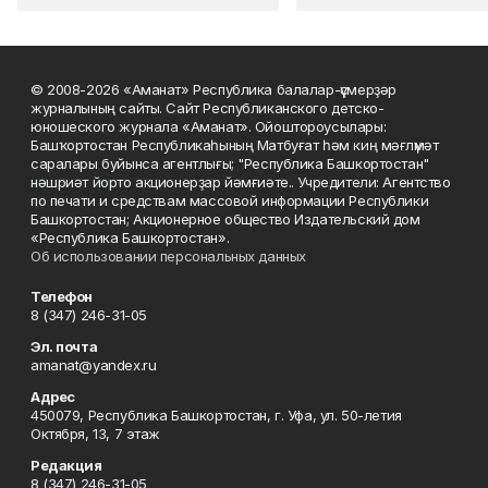
© 2008-2026 «Аманат» Республика балалар-үҫмерҙәр
журналының сайты. Сайт Республиканского детско-
юношеского журнала «Аманат». Ойоштороусылары:
Башҡортостан Республикаһының Матбуғат һәм киң мәғлүмәт
саралары буйынса агентлығы; "Республика Башкортостан"
нәшриәт йорто акционерҙар йәмғиәте.. Учредители: Агентство
по печати и средствам массовой информации Республики
Башкортостан; Акционерное общество Издательский дом
«Республика Башкортостан».
Об использовании персональных данных
Телефон
8 (347) 246-31-05
Эл. почта
amanat@yandex.ru
Адрес
450079, Республика Башкортостан, г. Уфа, ул. 50-летия
Октября, 13, 7 этаж
Редакция
8 (347) 246-31-05