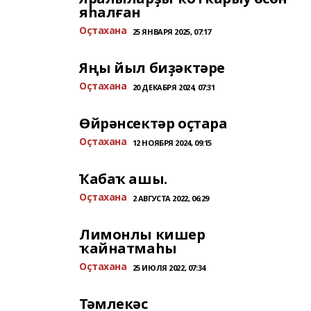
яһалған
Оҫтахана
25 ЯНВАРЯ 2025, 07:17
Яңы йыл биҙәктәре
Оҫтахана
20 ДЕКАБРЯ 2024, 07:31
Өйрәнсектәр оҫтара
Оҫтахана
12 НОЯБРЯ 2024, 09:15
Ҡабаҡ ашы.
Оҫтахана
2 АВГУСТА 2022, 06:29
Лимонлы кишер
ҡайнатмаһы
Оҫтахана
25 ИЮЛЯ 2022, 07:34
Тәмлекәс