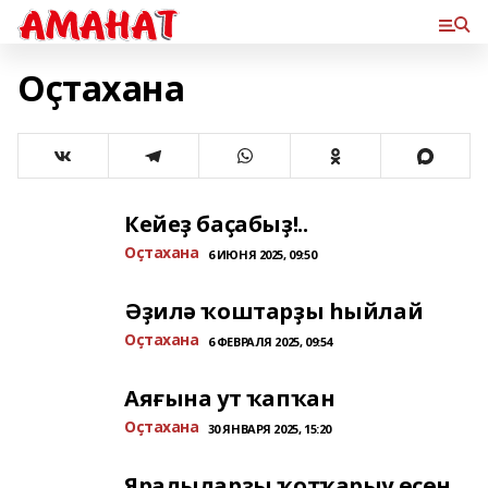
Оҫтахана
Кейеҙ баҫабыҙ!..
Оҫтахана
6 ИЮНЯ 2025, 09:50
Әҙилә ҡоштарҙы һыйлай
Оҫтахана
6 ФЕВРАЛЯ 2025, 09:54
Аяғына ут ҡапҡан
Оҫтахана
30 ЯНВАРЯ 2025, 15:20
Яралыларҙы ҡотҡарыу өсөн