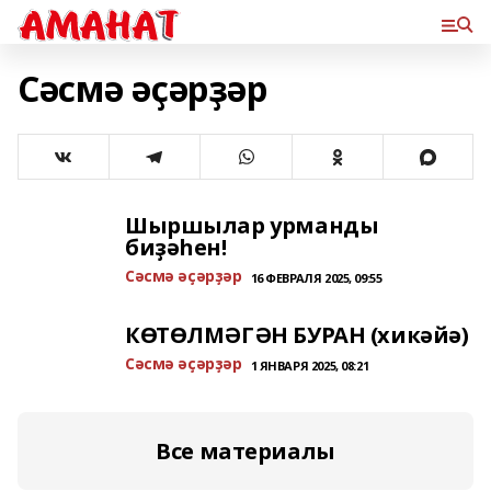
Сәсмә әҫәрҙәр
Шыршылар урманды
биҙәһен!
Сәсмә әҫәрҙәр
16 ФЕВРАЛЯ 2025, 09:55
КӨТӨЛМӘГӘН БУРАН (хикәйә)
Сәсмә әҫәрҙәр
1 ЯНВАРЯ 2025, 08:21
Все материалы