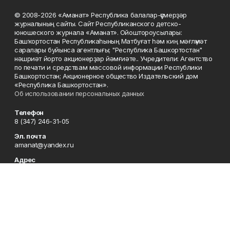
© 2008-2026 «Аманат» Республика балалар-үҫмерҙәр
журналының сайты. Сайт Республиканского детско-
юношеского журнала «Аманат». Ойоштороусылары:
Башҡортостан Республикаһының Матбуғат һәм киң мәғлүмәт
саралары буйынса агентлығы; "Республика Башкортостан"
нәшриәт йорто акционерҙар йәмғиәте.. Учредители: Агентство
по печати и средствам массовой информации Республики
Башкортостан; Акционерное общество Издательский дом
«Республика Башкортостан».
Об использовании персональных данных
Телефон
8 (347) 246-31-05
Эл. почта
amanat@yandex.ru
Адрес
450079, Республика Башкортостан, г. Уфа, ул. 50-летия
Октября, 13, 7 этаж
Редакция
8 (347) 246-31-05
Приемная
8 (347) 246-31-05