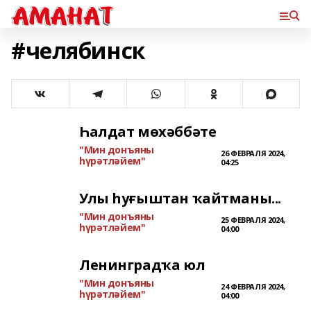
#челябинск
Һалдат мөхәббәте
"Мин донъяны
26 ФЕВРАЛЯ 2024,
һүрәтләйем"
04:25
Улы һуғыштан ҡайтманы...
"Мин донъяны
25 ФЕВРАЛЯ 2024,
һүрәтләйем"
04:00
Ленинградҡа юл
"Мин донъяны
24 ФЕВРАЛЯ 2024,
һүрәтләйем"
04:00