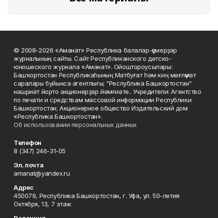
© 2008-2026 «Аманат» Республика балалар-үҫмерҙәр
журналының сайты. Сайт Республиканского детско-
юношеского журнала «Аманат». Ойоштороусылары:
Башҡортостан Республикаһының Матбуғат һәм киң мәғлүмәт
саралары буйынса агентлығы; "Республика Башкортостан"
нәшриәт йорто акционерҙар йәмғиәте.. Учредители: Агентство
по печати и средствам массовой информации Республики
Башкортостан; Акционерное общество Издательский дом
«Республика Башкортостан».
Об использовании персональных данных
Телефон
8 (347) 246-31-05
Эл. почта
amanat@yandex.ru
Адрес
450079, Республика Башкортостан, г. Уфа, ул. 50-летия
Октября, 13, 7 этаж