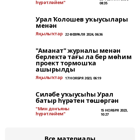
һүрәтләйем"
08:35
Урал Ҡолошев уҡыусылары
менән
Яңылыҡтар
22 ФЕВРАЛЯ 2024, 06:36
"Аманат" журналы менән
берлектә тағы ла бер мөһим
проект тормошҡа
ашырылды
Яңылыҡтар
17 НОЯБРЯ 2023, 06:19
Силәбе уҡыусыһы Урал
батыр һүрәтен төшөргән
"Мин донъяны
15 НОЯБРЯ 2023,
һүрәтләйем"
10:27
Все материалы