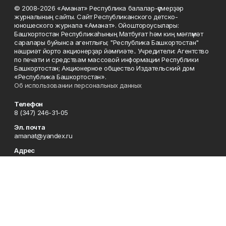
© 2008-2026 «Аманат» Республика балалар-үҫмерҙәр
журналының сайты. Сайт Республиканского детско-
юношеского журнала «Аманат». Ойоштороусылары:
Башҡортостан Республикаһының Матбуғат һәм киң мәғлүмәт
саралары буйынса агентлығы; "Республика Башкортостан"
нәшриәт йорто акционерҙар йәмғиәте.. Учредители: Агентство
по печати и средствам массовой информации Республики
Башкортостан; Акционерное общество Издательский дом
«Республика Башкортостан».
Об использовании персональных данных
Телефон
8 (347) 246-31-05
Эл. почта
amanat@yandex.ru
Адрес
450079, Республика Башкортостан, г. Уфа, ул. 50-летия
Октября, 13, 7 этаж
Редакция
8 (347) 246-31-05
Приемная
8 (347) 246-31-05