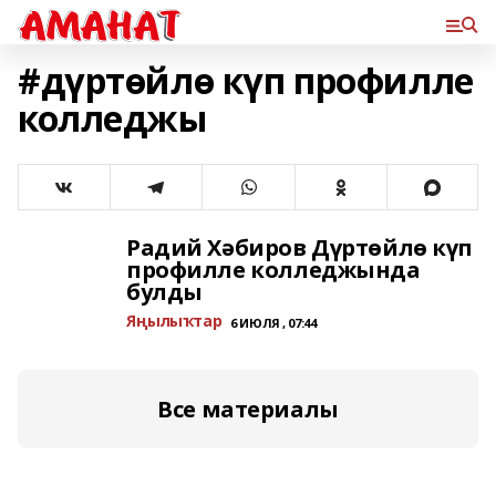
#дүртөйлө күп профилле
колледжы
Радий Хәбиров Дүртөйлө күп
профилле колледжында
булды
Яңылыҡтар
6 ИЮЛЯ , 07:44
Все материалы