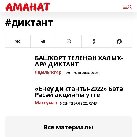
#диктант
БАШҠОРТ ТЕЛЕНӘН ХАЛЫҠ-
АРА ДИКТАНТ
Яңылыҡтар
19 АПРЕЛЯ 2023, 09:04
«Еңеү диктанты-2022» Бөтә
Рәсәй акцияһы үтте
Мәғлүмәт
5 СЕНТЯБРЯ 2022, 07:43
Все материалы