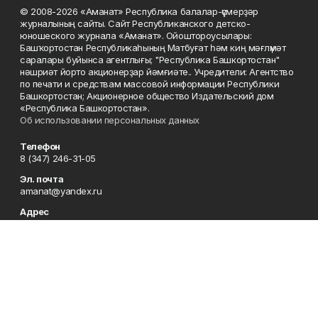
© 2008-2026 «Аманат» Республика балалар-үҫмерҙәр
журналының сайты. Сайт Республиканского детско-
юношеского журнала «Аманат». Ойоштороусылары:
Башҡортостан Республикаһының Матбуғат һәм киң мәғлүмәт
саралары буйынса агентлығы; "Республика Башкортостан"
нәшриәт йорто акционерҙар йәмғиәте.. Учредители: Агентство
по печати и средствам массовой информации Республики
Башкортостан; Акционерное общество Издательский дом
«Республика Башкортостан».
Об использовании персональных данных
Телефон
8 (347) 246-31-05
Эл. почта
amanat@yandex.ru
Адрес
450079, Республика Башкортостан, г. Уфа, ул. 50-летия
Октября, 13, 7 этаж
Редакция
8 (347) 246-31-05
Приемная
8 (347) 246-31-05