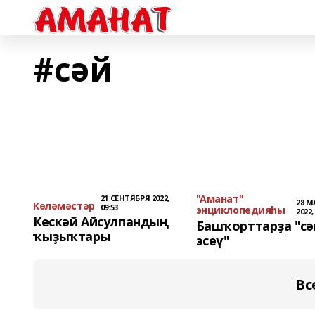
#сәй
"Аманат"
21 СЕНТЯБРЯ 2022,
28 М
Көләмәстәр
09:53
энциклопедияһы
2022,
Кескәй Айсулпандың
Башҡорттарҙа "сә
ҡыҙыҡтары
эсеү"
Вс