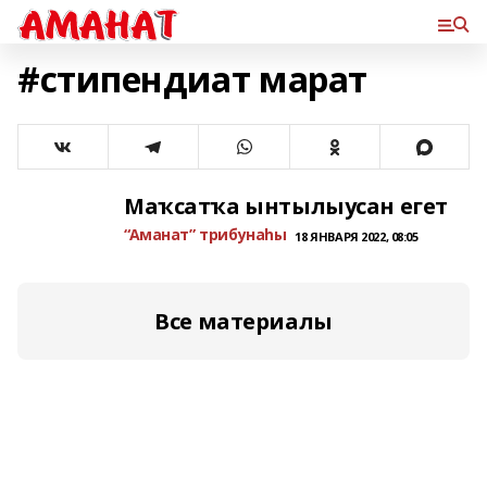
#стипендиат марат
Маҡсатҡа ынтылыусан егет
“Аманат” трибунаһы
18 ЯНВАРЯ 2022, 08:05
Все материалы