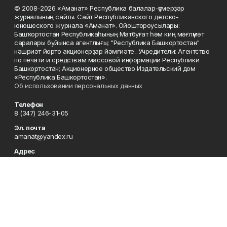
© 2008-2026 «Аманат» Республика балалар-үҫмерҙәр
журналының сайты. Сайт Республиканского детско-
юношеского журнала «Аманат». Ойоштороусылары:
Башҡортостан Республикаһының Матбуғат һәм киң мәғлүмәт
саралары буйынса агентлығы; "Республика Башкортостан"
нәшриәт йорто акционерҙар йәмғиәте.. Учредители: Агентство
по печати и средствам массовой информации Республики
Башкортостан; Акционерное общество Издательский дом
«Республика Башкортостан».
Об использовании персональных данных
Телефон
8 (347) 246-31-05
Эл. почта
amanat@yandex.ru
Адрес
450079, Республика Башкортостан, г. Уфа, ул. 50-летия
Октября, 13, 7 этаж
Редакция
8 (347) 246-31-05
Приемная
8 (347) 246-31-05