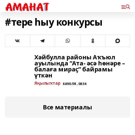
#тере һыу конкурсы
Хәйбулла районы Аҡъюл
ауылында “Ата- әсә һөнәре –
балаға мираҫ” байрамы
үткән
Яңылыҡтар
6 ИЮЛЯ , 08:34
Все материалы