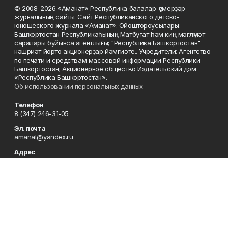
© 2008-2026 «Аманат» Республика балалар-үҫмерҙәр
журналының сайты. Сайт Республиканского детско-
юношеского журнала «Аманат». Ойоштороусылары:
Башҡортостан Республикаһының Матбуғат һәм киң мәғлүмәт
саралары буйынса агентлығы; "Республика Башкортостан"
нәшриәт йорто акционерҙар йәмғиәте.. Учредители: Агентство
по печати и средствам массовой информации Республики
Башкортостан; Акционерное общество Издательский дом
«Республика Башкортостан».
Об использовании персональных данных
Телефон
8 (347) 246-31-05
Эл. почта
amanat@yandex.ru
Адрес
450079, Республика Башкортостан, г. Уфа, ул. 50-летия
Октября, 13, 7 этаж
Редакция
8 (347) 246-31-05
Приемная
8 (347) 246-31-05