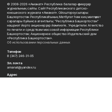
© 2008-2026 «Аманат» Республика балалар-үҫмерҙәр
журналының сайты. Сайт Республиканского детско-
юношеского журнала «Аманат». Ойоштороусылары:
Башҡортостан Республикаһының Матбуғат һәм киң мәғлүмәт
саралары буйынса агентлығы; "Республика Башкортостан"
нәшриәт йорто акционерҙар йәмғиәте.. Учредители: Агентство
по печати и средствам массовой информации Республики
Башкортостан; Акционерное общество Издательский дом
«Республика Башкортостан».
Об использовании персональных данных
Телефон
8 (347) 246-31-05
Эл. почта
amanat@yandex.ru
Адрес
450079, Республика Башкортостан, г. Уфа, ул. 50-летия
Октября, 13, 7 этаж
Редакция
8 (347) 246-31-05
Приемная
8 (347) 246-31-05