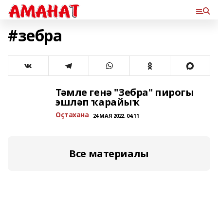
#зебра
Тәмле генә "Зебра" пирогы
эшләп ҡарайыҡ
Оҫтахана
24 МАЯ 2022, 04:11
Все материалы