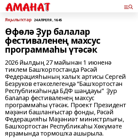
Яңылыҡтар
24 АПРЕЛЯ , 16:45
Өфөлә Ҙур балалар
фестиваленең махсус
программаһы үтәсәк
2026 йылдың 27 майынан 1 июненә
тиклем Башҡортостанда Рәсәй
Федерацияһының халыҡ артисы Сергей
Безруков етәкселегендә “Башҡортостан
Республикаһында БДФ шаңдауы” Ҙур
балалар фестиваленең махсус
программаһы үтәсәк. Проект Президент
мәҙәни башланғыстар фонды, Рәсәй
Федерацияһы Мәҙәниәт министрлығы,
Башҡортостан Республикаһы Хөкүмәте
ярҙамында тормошҡа ашырыла.