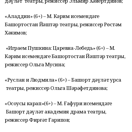
дәүләт театры, режиссер Эльмир Хәйертдинов;
«Аладдин» (6+) – М. Кәрим исемендәге
Башҡортостан Йәштәр театры, режиссер Рөстәм
Хәкимов;
«Играем Пушкина: Царевна-Лебедь» (6+) – М.
Кәрим исемендәге Башҡортостан Йәштәр театры,
режиссер Ольга Мусина;
«Руслан и Людмила» (6+) – Башҡорт дәүләт ҡурсаҡ
театры, режиссер Ольга Шәрәфетдинова;
«Осоусы карап»(6+) – М. Ғафури исемендәге
Башҡорт дәүләт академия драма театры,
режиссер Фирғәт Ғарипов;