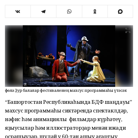
Өфөлә Ҙур балалар фестиваленең махсус программаһы үтәсәк
“Башҡортостан Республикаһында БДФ шаңдауы”
махсус программаһы сиктәрендә спектаклдәр,
нәфис һәм анимациялы фильмдар күрһәтеү,
яҙыусылар һәм иллюстраторҙар менән ижади
осрашыуҙар, шулай уҡ 60-тан ашыу ағартыу