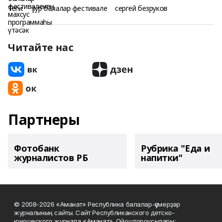
Теги:
ҙур балалар фестивале
сергей безруков
Читайте нас
Партнеры
Фотобанк
Рубрика "Еда и
журналистов РБ
напитки"
© 2008-2026 «Аманат» Республика балалар-үҫмерҙәр
журналының сайты. Сайт Республиканского детско-
юношеского журнала «Аманат». Ойоштороусылары: