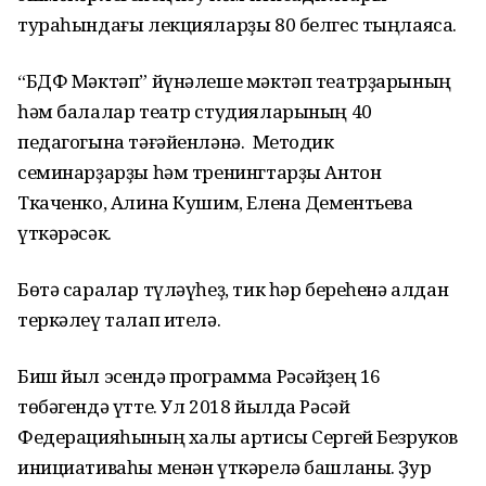
тураһындағы лекцияларҙы 80 белгес тыңлаясаҡ.
“БДФ Мәктәп” йүнәлеше мәктәп театрҙарының
һәм балалар театр студияларының 40
педагогына тәғәйенләнә. Методик
семинарҙарҙы һәм тренингтарҙы Антон
Ткаченко, Алина Кушим, Елена Дементьева
үткәрәсәк.
Бөтә саралар түләүһеҙ, тик һәр береһенә алдан
теркәлеү талап ителә.
Биш йыл эсендә программа Рәсәйҙең 16
төбәгендә үтте. Ул 2018 йылда Рәсәй
Федерацияһының халыҡ артисы Сергей Безруков
инициативаһы менән үткәрелә башланы. Ҙур