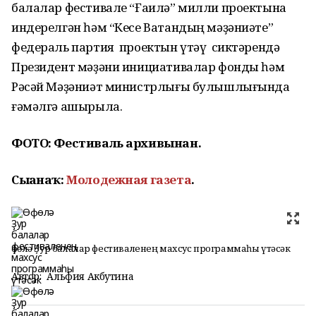
балалар фестивале “Ғаилә” милли проектына
индерелгән һәм “Кесе Ватандың мәҙәниәте”
федераль партия проектын үтәү сиктәрендә
Президент мәҙәни инициативалар фонды һәм
Рәсәй Мәҙәниәт министрлығы булышлығында
ғәмәлгә ашырыла.
ФОТО: Фестиваль архивынан.
Сығанаҡ:
Молодежная газета
.
Өфөлә Ҙур балалар фестиваленең махсус программаһы үтәсәк
Автор:
Альфия Акбутина