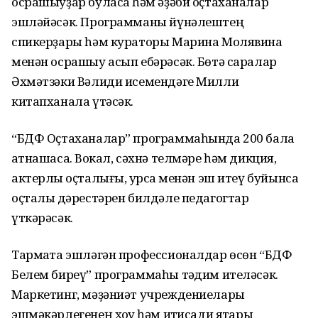
осрашыуҙар буласаҡ һәм әҙәби оҫтаханалар
эшләйәсәк. Программаны йүнәлештең
спикерҙары һәм кураторы Марина Молявина
менән осрашыу асып ебәрәсәк. Бөтә саралар
Әхмәтзәки Вәлиди исемендәге Милли
китапханала үтәсәк.
“БДФ Оҫтаханалар” программаһында 200 бала
ҡатнашасаҡ. Вокал, сәхнә телмәре һәм дикция,
актерлыҡ оҫталығы, ҡурсаҡ менән эш итеү буйынса
оҫталыҡ дәрестәрен билдәле педагогтар
үткәрәсәк.
Тармаҡта эшләгән профессионалдар өсөн “БДФ
Белем биреү” программаһы тәҡдим ителәсәк.
Маркетинг, мәҙәниәт учреждениелары
эшмәкәрлегенең хоҡуҡ һәм иҡтисади яҡтары