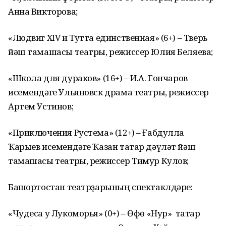
Анна Викторова;
«Людвиг XIV и Тутта единственная» (6+) – Тверь
йәш тамашасы театры, режиссер Юлия Беляева;
«Школа для дураков» (16+) – И.А. Гончаров
исемендәге Ульяновск драма театры, режиссер
Артем Устинов;
«Приключения Рустема» (12+) – Ғабдулла
Ҡарыев исемендәге Ҡазан татар дәүләт йәш
тамашасы театры, режиссер Тимур Кулов;
Башҡортостан театрҙарының спектаклдәре:
«Чудеса у Лукоморья» (0+) – Өфө «Нур» татар