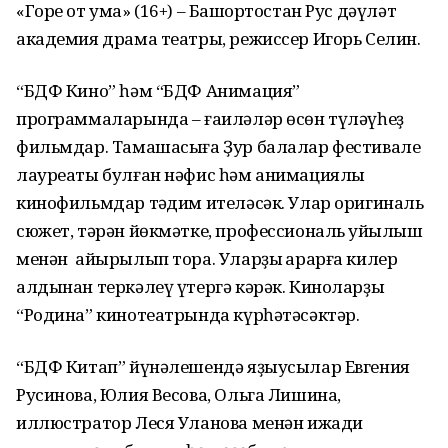
«Горе от ума» (16+) – Башҡортостан Рус дәүләт
академия драма театры, режиссер Игорь Селин.
“БДФ Кино” һәм “БДФ Анимация”
программаларында – ғаиләләр өсөн түләүһеҙ
фильмдар. Тамашасыға Ҙур балалар фестивале
лауреаты булған нәфис һәм анимациялы
кинофильмдар тәҡдим ителәсәк. Улар оригиналь
сюжет, тәрән йөкмәтке, профессиональ ҡуйылыш
менән айырылып тора. Уларҙы ҡарарға килер
алдынан теркәлеү үтергә кәрәк. Киноларҙы
“Родина” кинотеатрында күрһәтәсәктәр.
“БДФ Китап” йүнәлешендә яҙыусылар Евгения
Русинова, Юлия Весова, Ольга Лишина,
иллюстратор Леся Уланова менән ижади