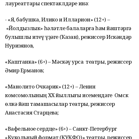
лауреаттары спектаклдәре инә:
- «Я, бабушка, Илико и Илларион» (12+) –
«Йолдызлык» һәләтле балаларға һәм йәштәргә
булышлыҡ итеү үҙәге (Ҡазан), режиссер Искәндәр
Нуризянов,
«Каштанка» (6+) – Мәскәү ҡурсаҡ театры, режиссер
Әмир Ерманов;
«Манолито Очкарик» (12+) – Ленин
комсомолының ХХ йыллығы исемендәге Омск
өлкә йәш тамашасылар театры, режиссер
Анастасия Старцева;
«Вафельное сердце» (6+) – Санкт-Петербург
«Кукольный формат (КУКФО)» театры, режиссер