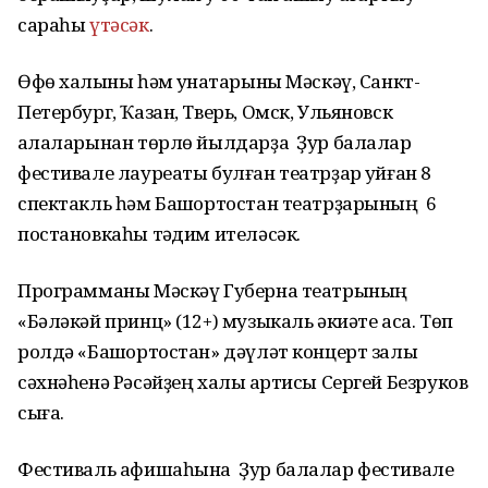
сараһы
үтәсәк
.
Өфө халҡыны һәм ҡунаҡтарыны Мәскәү, Санкт-
Петербург, Ҡазан, Тверь, Омск, Ульяновск
ҡалаларынан төрлө йылдарҙа Ҙур балалар
фестивале лауреаты булған театрҙар ҡуйған 8
спектакль һәм Башҡортостан театрҙарының 6
постановкаһы тәҡдим ителәсәк.
Программаны Мәскәү Губерна театрының
«Бәләкәй принц» (12+) музыкаль әкиәте аса. Төп
ролдә «Башҡортостан» дәүләт концерт залы
сәхнәһенә Рәсәйҙең халыҡ артисы Сергей Безруков
сыға.
Фестиваль афишаһына Ҙур балалар фестивале