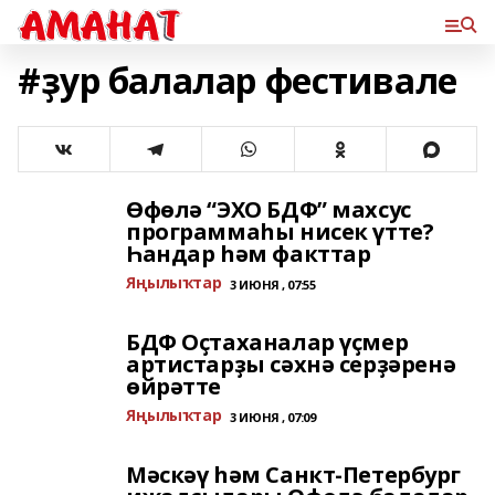
#ҙур балалар фестивале
Өфөлә “ЭХО БДФ” махсус
программаһы нисек үтте?
Һандар һәм факттар
Яңылыҡтар
3 ИЮНЯ , 07:55
БДФ Оҫтаханалар үҫмер
артистарҙы сәхнә серҙәренә
өйрәтте
Яңылыҡтар
3 ИЮНЯ , 07:09
Мәскәү һәм Санкт-Петербург