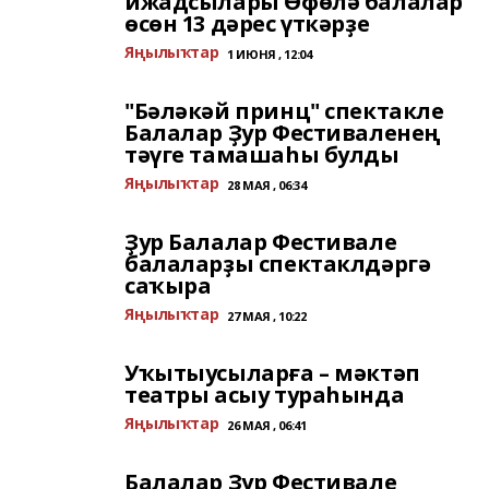
ижадсылары Өфөлә балалар
өсөн 13 дәрес үткәрҙе
Яңылыҡтар
1 ИЮНЯ , 12:04
"Бәләкәй принц" спектакле
Балалар Ҙур Фестиваленең
тәүге тамашаһы булды
Яңылыҡтар
28 МАЯ , 06:34
Ҙур Балалар Фестивале
балаларҙы спектаклдәргә
саҡыра
Яңылыҡтар
27 МАЯ , 10:22
Уҡытыусыларға – мәктәп
театры асыу тураһында
Яңылыҡтар
26 МАЯ , 06:41
Балалар Ҙур Фестивале