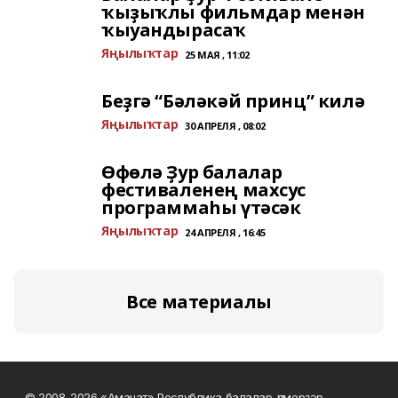
ҡыҙыҡлы фильмдар менән
ҡыуандырасаҡ
Яңылыҡтар
25 МАЯ , 11:02
Беҙгә “Бәләкәй принц” килә
Яңылыҡтар
30 АПРЕЛЯ , 08:02
Өфөлә Ҙур балалар
фестиваленең махсус
программаһы үтәсәк
Яңылыҡтар
24 АПРЕЛЯ , 16:45
Все материалы
© 2008-2026 «Аманат» Республика балалар-үҫмерҙәр