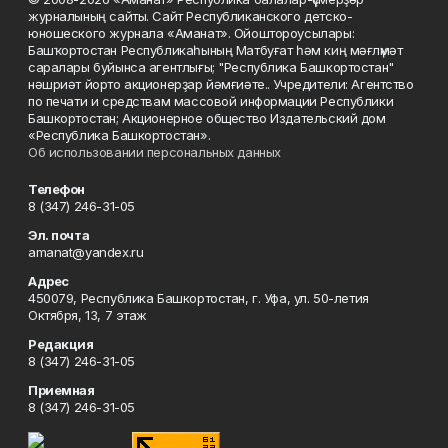
журналының сайты. Сайт Республиканского детско-
юношеского журнала «Аманат». Ойоштороусылары:
Башҡортостан Республикаһының Матбуғат һәм киң мәғлүмәт
саралары буйынса агентлығы; "Республика Башкортостан"
нәшриәт йорто акционерҙар йәмғиәте.. Учредители: Агентство
по печати и средствам массовой информации Республики
Башкортостан; Акционерное общество Издательский дом
«Республика Башкортостан».
Об использовании персональных данных
Телефон
8 (347) 246-31-05
Эл. почта
amanat@yandex.ru
Адрес
450079, Республика Башкортостан, г. Уфа, ул. 50-летия
Октября, 13, 7 этаж
Редакция
8 (347) 246-31-05
Приемная
8 (347) 246-31-05