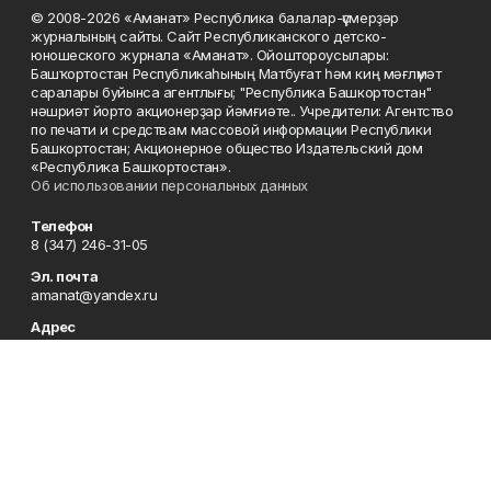
© 2008-2026 «Аманат» Республика балалар-үҫмерҙәр
журналының сайты. Сайт Республиканского детско-
юношеского журнала «Аманат». Ойоштороусылары:
Башҡортостан Республикаһының Матбуғат һәм киң мәғлүмәт
саралары буйынса агентлығы; "Республика Башкортостан"
нәшриәт йорто акционерҙар йәмғиәте.. Учредители: Агентство
по печати и средствам массовой информации Республики
Башкортостан; Акционерное общество Издательский дом
«Республика Башкортостан».
Об использовании персональных данных
Телефон
8 (347) 246-31-05
Эл. почта
amanat@yandex.ru
Адрес
450079, Республика Башкортостан, г. Уфа, ул. 50-летия
Октября, 13, 7 этаж
Редакция
8 (347) 246-31-05
Приемная
8 (347) 246-31-05