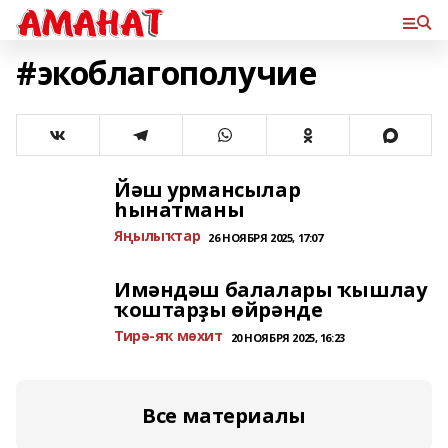
#экоблагополучие
Йәш урмансылар
һынатманы
Яңылыҡтар
26 НОЯБРЯ 2025, 17:07
Имәндәш балалары ҡышлау
ҡоштарҙы өйрәнде
Тирә-яҡ мөхит
20 НОЯБРЯ 2025, 16:23
Все материалы