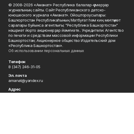
© 2008-2026 «Аманат» Республика балалар-үҫмерҙәр
журналының сайты. Сайт Республиканского детско-
юношеского журнала «Аманат». Ойоштороусылары:
Башҡортостан Республикаһының Матбуғат һәм киң мәғлүмәт
саралары буйынса агентлығы; "Республика Башкортостан"
нәшриәт йорто акционерҙар йәмғиәте.. Учредители: Агентство
по печати и средствам массовой информации Республики
Башкортостан; Акционерное общество Издательский дом
«Республика Башкортостан».
Об использовании персональных данных
Телефон
8 (347) 246-31-05
Эл. почта
amanat@yandex.ru
Адрес
450079, Республика Башкортостан, г. Уфа, ул. 50-летия
Октября, 13, 7 этаж
Редакция
8 (347) 246-31-05
Приемная
8 (347) 246-31-05