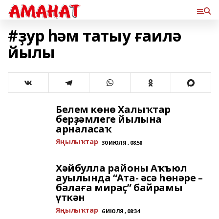
#ҙур һәм татыу ғаилә
йылы
Белем көнө Халыҡтар
берҙәмлеге йылына
арналасаҡ
Яңылыҡтар
30 ИЮЛЯ , 08:58
Хәйбулла районы Аҡъюл
ауылында “Ата- әсә һөнәре –
балаға мираҫ” байрамы
үткән
Яңылыҡтар
6 ИЮЛЯ , 08:34