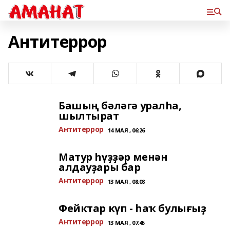
Антитеррор
Башың бәләгә уралһа,
шылтырат
Антитеррор
14 МАЯ , 06:26
Матур һүҙҙәр менән
алдауҙары бар
Антитеррор
13 МАЯ , 08:08
Фейктар күп - һаҡ булығыҙ
Антитеррор
13 МАЯ , 07:45