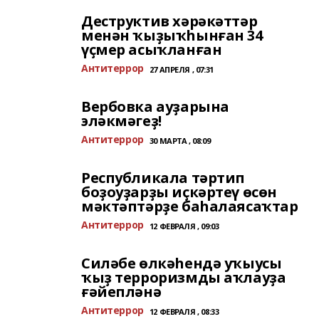
Деструктив хәрәкәттәр
менән ҡыҙыҡһынған 34
үҫмер асыҡланған
Антитеррор
27 АПРЕЛЯ , 07:31
Вербовка ауҙарына
эләкмәгеҙ!
Антитеррор
30 МАРТА , 08:09
Республикала тәртип
боҙоуҙарҙы иҫкәртеү өсөн
мәктәптәрҙе баһалаясаҡтар
Антитеррор
12 ФЕВРАЛЯ , 09:03
Силәбе өлкәһендә уҡыусы
ҡыҙ терроризмды аҡлауҙа
ғәйепләнә
Антитеррор
12 ФЕВРАЛЯ , 08:33