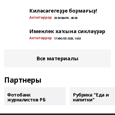
Киләсәгегеҙҙе боҙмағыҙ!
Антитеррор
29 ЯНВАРЯ , 08:09
Именлек хаҡына сикләүҙәр
Антитеррор
17 ИЮЛЯ 2025, 14:53
Все материалы
Партнеры
Фотобанк
Рубрика "Еда и
журналистов РБ
напитки"