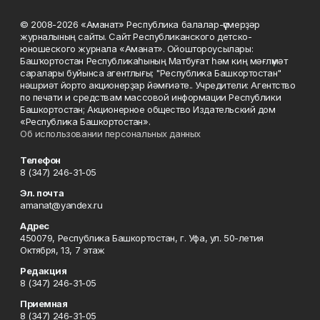
© 2008-2026 «Аманат» Республика балалар-үҫмерҙәр
журналының сайты. Сайт Республиканского детско-
юношеского журнала «Аманат». Ойоштороусылары:
Башҡортостан Республикаһының Матбуғат һәм киң мәғлүмәт
саралары буйынса агентлығы; "Республика Башкортостан"
нәшриәт йорто акционерҙар йәмғиәте.. Учредители: Агентство
по печати и средствам массовой информации Республики
Башкортостан; Акционерное общество Издательский дом
«Республика Башкортостан».
Об использовании персональных данных
Телефон
8 (347) 246-31-05
Эл. почта
amanat@yandex.ru
Адрес
450079, Республика Башкортостан, г. Уфа, ул. 50-летия
Октября, 13, 7 этаж
Редакция
8 (347) 246-31-05
Приемная
8 (347) 246-31-05