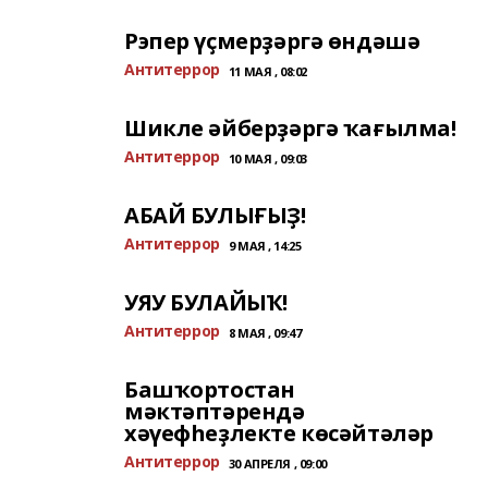
Рэпер үҫмерҙәргә өндәшә
Антитеррор
11 МАЯ , 08:02
Шикле әйберҙәргә ҡағылма!
Антитеррор
10 МАЯ , 09:03
АБАЙ БУЛЫҒЫҘ!
Антитеррор
9 МАЯ , 14:25
УЯУ БУЛАЙЫҠ!
Антитеррор
8 МАЯ , 09:47
Башҡортостан
мәктәптәрендә
хәүефһеҙлекте көсәйтәләр
Антитеррор
30 АПРЕЛЯ , 09:00