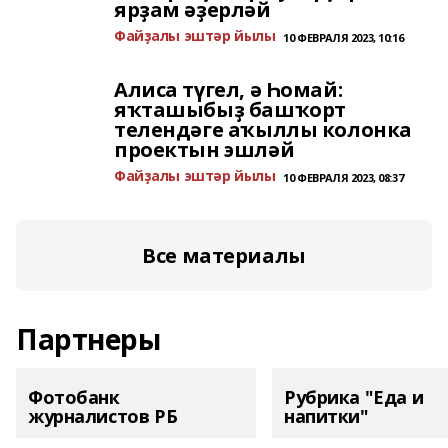
ярҙам әҙерләй
Файҙалы эштәр йылы
10 ФЕВРАЛЯ 2023, 10:16
Алиса түгел, ә Һомай:
яҡташыбыҙ башҡорт
телендәге аҡыллы колонка
проектын эшләй
Файҙалы эштәр йылы
10 ФЕВРАЛЯ 2023, 08:37
Все материалы
Партнеры
Фотобанк
Рубрика "Еда и
журналистов РБ
напитки"