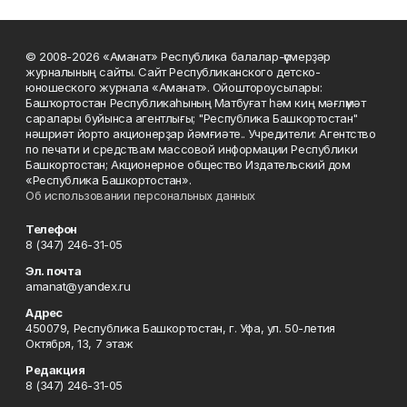
© 2008-2026 «Аманат» Республика балалар-үҫмерҙәр
журналының сайты. Сайт Республиканского детско-
юношеского журнала «Аманат». Ойоштороусылары:
Башҡортостан Республикаһының Матбуғат һәм киң мәғлүмәт
саралары буйынса агентлығы; "Республика Башкортостан"
нәшриәт йорто акционерҙар йәмғиәте.. Учредители: Агентство
по печати и средствам массовой информации Республики
Башкортостан; Акционерное общество Издательский дом
«Республика Башкортостан».
Об использовании персональных данных
Телефон
8 (347) 246-31-05
Эл. почта
amanat@yandex.ru
Адрес
450079, Республика Башкортостан, г. Уфа, ул. 50-летия
Октября, 13, 7 этаж
Редакция
8 (347) 246-31-05