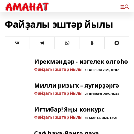
Файҙалы эштәр йылы
Ирекмәндәр - изгелек өлгөһө
Файҙалы эштәр йылы
18 АПРЕЛЯ 2025, 08:07
Милли ризыҡ – яугирҙәргә
Файҙалы эштәр йылы
23 ЯНВАРЯ 2025, 16:43
Иғтибар! Яңы конкурс
Файҙалы эштәр йылы
15 МАРТА 2023, 12:26
Саф һауа-йәнгә дауа.