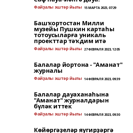
Файҙалы эштәр йылы
15 МАРТА 2023, 07:29
Башҡортостан Милли
музейы Пушкин картаһы
тотоусыларға уникаль
проекттар тәҡдим итә
Файҙалы эштәр йылы
27 ФЕВРАЛЯ 2023, 12:05
Балалар йортона - "Аманат"
журналы
Файҙалы эштәр йылы
14 ФЕВРАЛЯ 2023, 09:39
Балалар дауаханаһына
"Аманат" журналдарын
бүләк иттек
Файҙалы эштәр йылы
14 ФЕВРАЛЯ 2023, 09:30
Көйөргәҙеләр яугирҙәргә