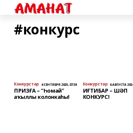
#конкурс
Конкурстар
Конкурстар
4 СЕНТЯБРЯ 2025, 07:38
6 АВГУСТА 2024
ПРИЗҒА – “Һомай”
ИҒТИБАР – ШӘП
аҡыллы колонкаһы!
КОНКУРС!