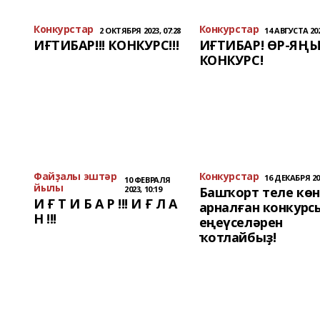
Конкурстар
Конкурстар
2 ОКТЯБРЯ 2023, 07:28
14 АВГУСТА 202
ИҒТИБАР!!! КОНКУРС!!!
ИҒТИБАР! ӨР-ЯҢ
КОНКУРС!
Файҙалы эштәр
Конкурстар
16 ДЕКАБРЯ 202
10 ФЕВРАЛЯ
йылы
2023, 10:19
Башҡорт теле кө
И Ғ Т И Б А Р !!! И Ғ Л А
арналған конкурс
Н !!!
еңеүселәрен
ҡотлайбыҙ!