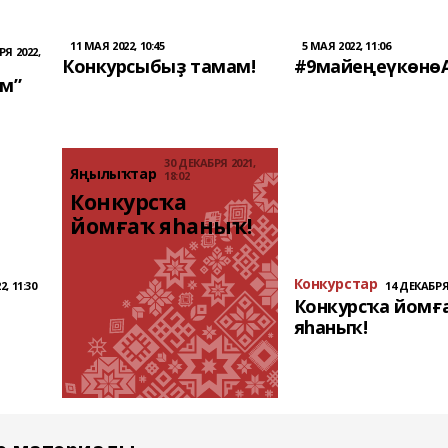
11 МАЯ 2022, 10:45
5 МАЯ 2022, 11:06
РЯ 2022,
Конкурсыбыҙ тамам!
#9майеңеүкөнө
м”
30 ДЕКАБРЯ 2021,
Яңылыҡтар
18:02
Конкурсҡа 
йомғаҡ яһаныҡ!
Конкурстар
, 11:30
14 ДЕКАБРЯ 
Ы
Конкурсҡа йомғ
яһаныҡ!