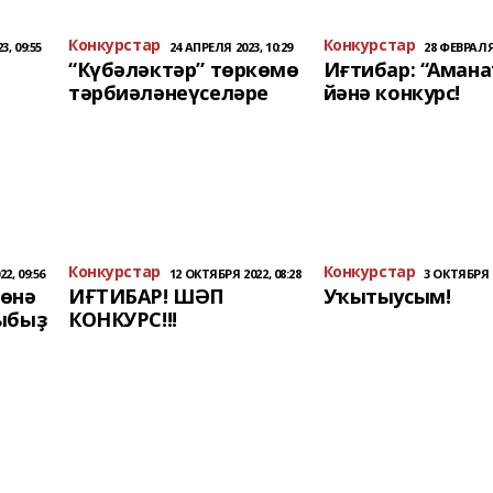
Конкурстар
Конкурстар
3, 09:55
24 АПРЕЛЯ 2023, 10:29
28 ФЕВРАЛЯ 
Ы
“Күбәләктәр” төркөмө
Иғтибар: “Амана
тәрбиәләнеүселәре
йәнә конкурс!
Конкурстар
Конкурстар
2, 09:56
12 ОКТЯБРЯ 2022, 08:28
3 ОКТЯБРЯ 2
нөнә
ИҒТИБАР! ШӘП
Уҡытыусым!
ыбыҙ
КОНКУРС!!!