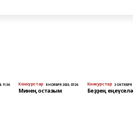
Конкурстар
Конкурстар
, 11:36
8 НОЯБРЯ 2023, 07:26
3 ОКТЯБРЯ 2
Минең остазым
Беҙҙең еңеүсел