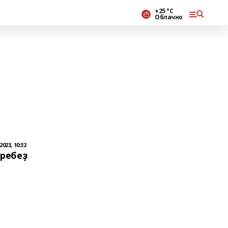
+25 °С
Облачно
023, 10:32
әребеҙ