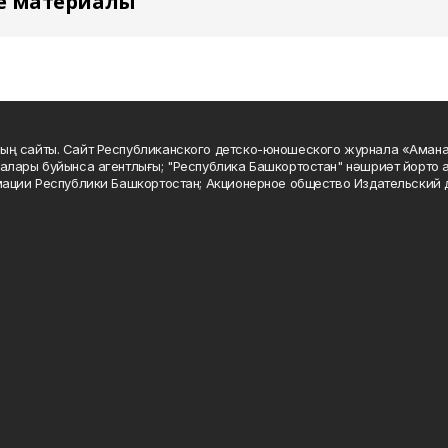
е материалы
ың сайты. Сайт Республиканского детско-юношеского журнала «Аман
алары буйынса агентлығы; "Республика Башкортостан" нәшриәт йорто а
мации Республики Башкортостан; Акционерное общество Издательский