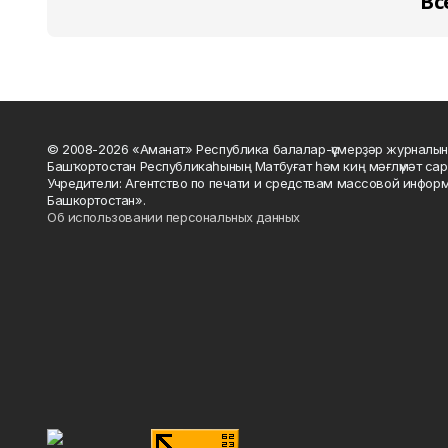
Вс
© 2008-2026 «Аманат» Республика балалар-үҫмерҙәр журналын
Башҡортостан Республикаһының Матбуғат һәм киң мәғлүмәт сар
Учредители: Агентство по печати и средствам массовой инфор
Башкортостан».
Об использовании персональных данных