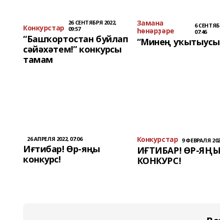
Замана
26 СЕНТЯБРЯ 2022,
6 СЕНТЯБ
Конкурстар
09:57
һөнәрҙәре
07:46
“Башҡортостан буйлап
“Минең уҡытыусы
сәйәхәтем!” конкурсы
тамам
Конкурстар
26 АПРЕЛЯ 2022, 07:06
9 ФЕВРАЛЯ 2022
Иғтибар! Өр-яңы
ИҒТИБАР! ӨР-ЯҢ
конкурс!
КОНКУРС!