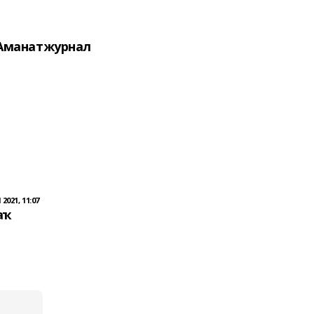
Аманатжурнал
2021, 11:07
аҡ