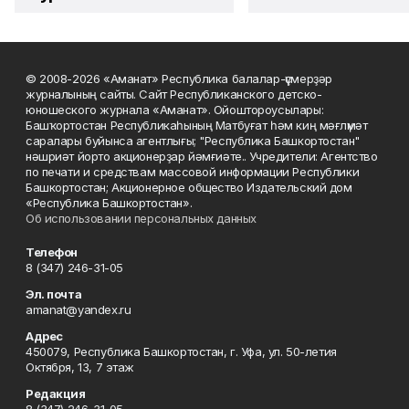
© 2008-2026 «Аманат» Республика балалар-үҫмерҙәр
журналының сайты. Сайт Республиканского детско-
юношеского журнала «Аманат». Ойоштороусылары:
Башҡортостан Республикаһының Матбуғат һәм киң мәғлүмәт
саралары буйынса агентлығы; "Республика Башкортостан"
нәшриәт йорто акционерҙар йәмғиәте.. Учредители: Агентство
по печати и средствам массовой информации Республики
Башкортостан; Акционерное общество Издательский дом
«Республика Башкортостан».
Об использовании персональных данных
Телефон
8 (347) 246-31-05
Эл. почта
amanat@yandex.ru
Адрес
450079, Республика Башкортостан, г. Уфа, ул. 50-летия
Октября, 13, 7 этаж
Редакция