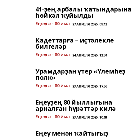
41-ҙең арбалы ҡатындарына
һөйкәл ҡуйылды
Еңеүгә - 80 йыл
27 АПРЕЛЯ 2025, 09:12
Кадеттарға – иҫтәлекле
билгеләр
Еңеүгә - 80 йыл
24 АПРЕЛЯ 2025, 12:34
Урамдарҙан үтер «Үлемһеҙ
полк»
Еңеүгә - 80 йыл
23 АПРЕЛЯ 2025, 17:56
Еңеүҙең 80 йыллығына
арналған һүрәттәр килә
Еңеүгә - 80 йыл
23 АПРЕЛЯ 2025, 10:03
Еңеү менән ҡайтығыҙ