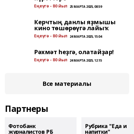
Еңеүгә - 80 йыл
25 МАРТА 2025, 08:59
Керчтың данлы яҙмышы
кино төшөрөүгә лайыҡ
Еңеүгә - 80 йыл
24 МАРТА 2025, 15:04
Рәхмәт һеҙгә, олатайҙар!
Еңеүгә - 80 йыл
24 МАРТА 2025, 12:15
Все материалы
Партнеры
Фотобанк
Рубрика "Еда и
журналистов РБ
напитки"