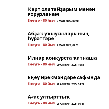
Ҡарт олатайҙарым менән
ғорурланам
Еңеүгә - 80 йыл
2 МАЯ 2025, 07:20
Абҙаҡ уҡыусыларының
һүрәттәре
Еңеүгә - 80 йыл
2 МАЯ 2025, 07:03
Илнар конкурста ҡатнаша
Еңеүгә - 80 йыл
29 АПРЕЛЯ 2025, 16:51
Еңеү ирекмәндәре сафында
Еңеүгә - 80 йыл
28 АПРЕЛЯ 2025, 14:24
Ағас ултырттыҡ
Еңеүгә - 80 йыл
28 АПРЕЛЯ 2025, 08:43