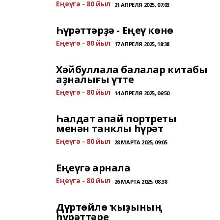
Еңеүгә - 80 йыл
21 АПРЕЛЯ 2025, 07:03
Һүрәттәрҙә - Еңеү көнө
Еңеүгә - 80 йыл
17 АПРЕЛЯ 2025, 18:38
Хәйбуллала балалар китабы
аҙналығы үтте
Еңеүгә - 80 йыл
14 АПРЕЛЯ 2025, 06:50
Һалдат апай портреты
менән танклы һүрәт
Еңеүгә - 80 йыл
28 МАРТА 2025, 09:05
Еңеүгә арнала
Еңеүгә - 80 йыл
26 МАРТА 2025, 08:38
Дүртөйлө ҡыҙының
һүрәттәре